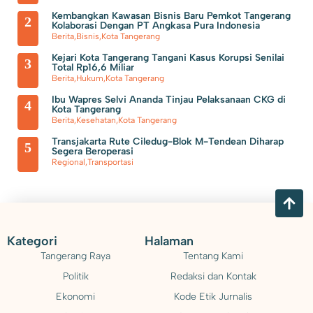
Pemkab Tangerang Berencana Buka TPS3R di Tigaraksa
Kembangkan Kawasan Bisnis Baru Pemkot Tangerang
2
Kolaborasi Dengan PT Angkasa Pura Indonesia
Berita
,
Bisnis
,
Kota Tangerang
Kejari Kota Tangerang Tangani Kasus Korupsi Senilai
3
Total Rp16,6 Miliar
Berita
,
Hukum
,
Kota Tangerang
Ibu Wapres Selvi Ananda Tinjau Pelaksanaan CKG di
4
Kota Tangerang
Berita
,
Kesehatan
,
Kota Tangerang
Transjakarta Rute Ciledug-Blok M-Tendean Diharap
5
Segera Beroperasi
Regional
,
Transportasi
Kategori
Halaman
Tangerang Raya
Tentang Kami
Politik
Redaksi dan Kontak
Ekonomi
Kode Etik Jurnalis