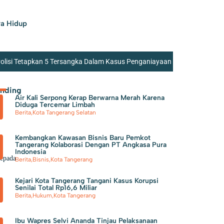
a Hidup
olisi Tetapkan 5 Tersangka Dalam Kasus Penganiayaan
api Juga Beretika dan Sadar Hukum
Seskab
ending
Air Kali Serpong Kerap Berwarna Merah Karena
pat Award 2026 dari DPP LPM RI
Polsek
Diduga Tercemar Limbah
Berita
,
Kota Tangerang Selatan
n
Kembangkan Kawasan Bisnis Baru Pemkot
Tangerang Kolaborasi Dengan PT Angkasa Pura
Indonesia
kepada
Berita
,
Bisnis
,
Kota Tangerang
Kejari Kota Tangerang Tangani Kasus Korupsi
Senilai Total Rp16,6 Miliar
Berita
,
Hukum
,
Kota Tangerang
Ibu Wapres Selvi Ananda Tinjau Pelaksanaan