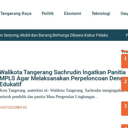
Tangerang Raya
Politik
Ekonomi
Teknologi
Gay
n Serpong, Mobil dan Barang Berharga Dibawa Kabur Pelaku
P
abup Tangerang Ingatkan Mahasiswa Tidak Hanya Unggul Akademik, Tet
Tr
1
jau Sekolah Rakyat di Curug Tangerang
LPM Kota Tangerang Da
1.785 Barang Bukti
Walikota Tangerang Sachrudin Ingatkan Panitia
MPLS Agar Melaksanakan Perpeloncoan Denga
2
Edukatif
Kota Tangerang, asaterkini.id– Walikota Tangerang, Sachrudin mengingatkan 
seluruh pendidik dan panitia Masa Pengenalan Lingkungan…
3
14/07/2025
|
19:42
Berita
,
Pendidikan