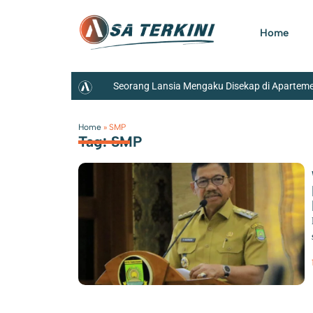
Home
Seorang Lansia Mengaku Disekap di Aparteme
Karyawan Bank Keliling di Panongan
W
Home
»
SMP
Tag: SMP
Teddy Indra Wijaya dan Mensos Syaiful Yusuf Tin
Neglasari Tangkap Pengedar Obat Keras dengan 