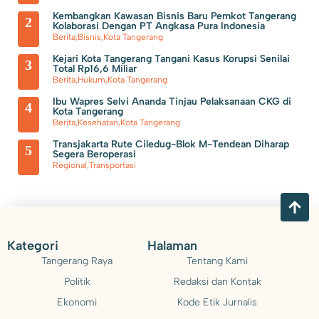
Hingga 8I Persen
Satnarkoba Polres Metro Tangerang
Kembangkan Kawasan Bisnis Baru Pemkot Tangerang
2
Kolaborasi Dengan PT Angkasa Pura Indonesia
Kota Bekuk Pengedar Obat Keras di Kosambi Tangerang
Berita
,
Bisnis
,
Kota Tangerang
Kejari Kota Tangerang Tangani Kasus Korupsi Senilai
3
Total Rp16,6 Miliar
Berita
,
Hukum
,
Kota Tangerang
Ibu Wapres Selvi Ananda Tinjau Pelaksanaan CKG di
4
Kota Tangerang
Berita
,
Kesehatan
,
Kota Tangerang
Transjakarta Rute Ciledug-Blok M-Tendean Diharap
5
Segera Beroperasi
Regional
,
Transportasi
Kategori
Halaman
Tangerang Raya
Tentang Kami
Politik
Redaksi dan Kontak
Ekonomi
Kode Etik Jurnalis