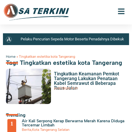
Pelaku Pencurian Sepeda Motor Beserta Penadahnya Dibekuk
Polisi di Karawaci
Kurangi Beban Sampah di TPA
Home
»
Tingkatkan estetika kota Tangerang
Tag: Tingkatkan estetika kota Tangerang
Jatiwaringin, Pemkab Tangerang Berencana Buka TPS3R di
Tingkatkan Keamanan Pemkot
Tigaraksa
Penemuan Ratusan Senpi dan Narkoba di
Tangerang Lakukan Penataan
Kabel Semrawut di Beberapa
Sekolah Swasta Ditangani Polres Metro Jakarta Selatan
Ruas Jalan
Berita
,
Kota Tangerang
24/07/2025
|
19:39
70 Pengurus IPSM Dilantik, Sahrudin Harap Peran PSM Sebagai
Pelayanan Sosial Semakin Kuat
Perumda TB Beri Kado
Trending
Air Kali Serpong Kerap Berwarna Merah Karena Diduga
Kemerdekaan Potongan Harga Pemasangan Sambungan Air Bersih
1
Tercemar Limbah
Berita
,
Kota Tangerang Selatan