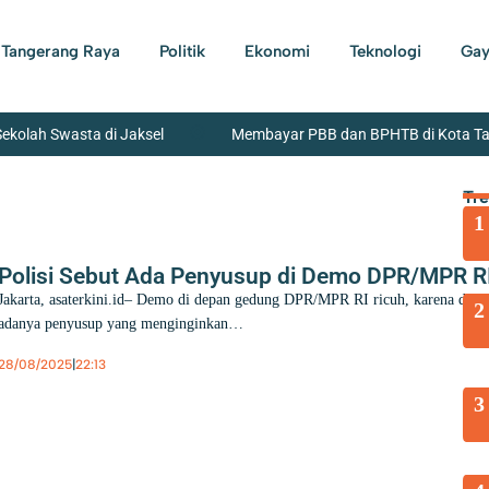
Tangerang Raya
Politik
Ekonomi
Teknologi
Gay
Sekolah Swasta di Jaksel
Membayar PBB dan BPHTB di Kota Tang
a Tangerang Beserta Jajaran Bersih-Bersih Lingkungan
Banda
Tr
1
ian Sepeda Motor Beserta Penadahnya Dibekuk Polisi di Karawaci
garaksa
Polisi Sebut Ada Penyusup di Demo DPR/MPR R
Jakarta, asaterkini.id– Demo di depan gedung DPR/MPR RI ricuh, karena didu
2
adanya penyusup yang menginginkan…
28/08/2025
|
22:13
Berita
,
Nasional
3