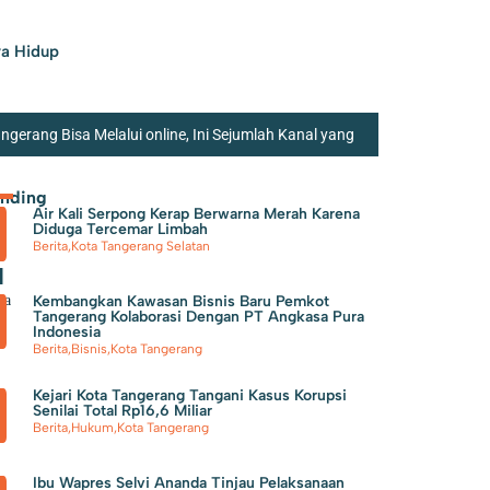
a Hidup
erang Bisa Melalui online, Ini Sejumlah Kanal yang
ra Soekarno Hatta Jadi Bandara Tersibuk Kedua di
ending
Air Kali Serpong Kerap Berwarna Merah Karena
Kurangi Beban Sampah di TPA Jatiwaringin,
Diduga Tercemar Limbah
Berita
,
Kota Tangerang Selatan
I
ga
Kembangkan Kawasan Bisnis Baru Pemkot
Tangerang Kolaborasi Dengan PT Angkasa Pura
Indonesia
Berita
,
Bisnis
,
Kota Tangerang
Kejari Kota Tangerang Tangani Kasus Korupsi
Senilai Total Rp16,6 Miliar
Berita
,
Hukum
,
Kota Tangerang
Ibu Wapres Selvi Ananda Tinjau Pelaksanaan