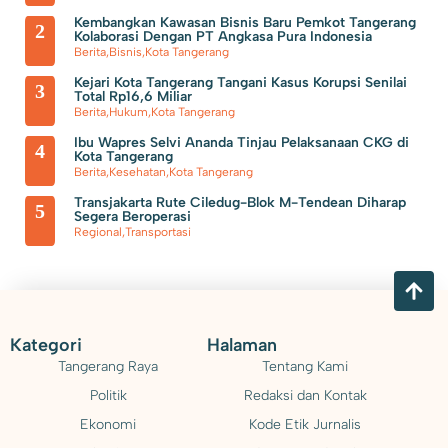
Pemkab Tangerang Berencana Buka TPS3R di Tigaraksa
Kembangkan Kawasan Bisnis Baru Pemkot Tangerang
2
Kolaborasi Dengan PT Angkasa Pura Indonesia
Berita
,
Bisnis
,
Kota Tangerang
Kejari Kota Tangerang Tangani Kasus Korupsi Senilai
3
Total Rp16,6 Miliar
Berita
,
Hukum
,
Kota Tangerang
Ibu Wapres Selvi Ananda Tinjau Pelaksanaan CKG di
4
Kota Tangerang
Berita
,
Kesehatan
,
Kota Tangerang
Transjakarta Rute Ciledug-Blok M-Tendean Diharap
5
Segera Beroperasi
Regional
,
Transportasi
Kategori
Halaman
Tangerang Raya
Tentang Kami
Politik
Redaksi dan Kontak
Ekonomi
Kode Etik Jurnalis