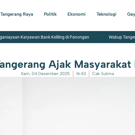
Tangerang Raya
Politik
Ekonomi
Teknologi
Gay
nganiayaan Karyawan Bank Keliling di Panongan
Wabup Tanger
m
Seskab Teddy Indra Wijaya dan Mensos Syaiful Yusuf Tinjau 
angerang Ajak Masyarakat 
Polsek Neglasari Tangkap Pengedar Obat Keras dengan 1.785 B
Kam, 04 Desember 2025
16:43
Cak Sukma