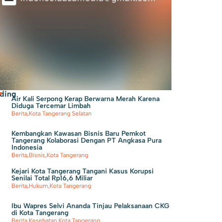
ding
Air Kali Serpong Kerap Berwarna Merah Karena
Diduga Tercemar Limbah
Berita
,
Kota Tangerang Selatan
Kembangkan Kawasan Bisnis Baru Pemkot
Tangerang Kolaborasi Dengan PT Angkasa Pura
Indonesia
Berita
,
Bisnis
,
Kota Tangerang
Kejari Kota Tangerang Tangani Kasus Korupsi
Senilai Total Rp16,6 Miliar
Berita
,
Hukum
,
Kota Tangerang
Ibu Wapres Selvi Ananda Tinjau Pelaksanaan CKG
di Kota Tangerang
Berita
,
Kesehatan
,
Kota Tangerang