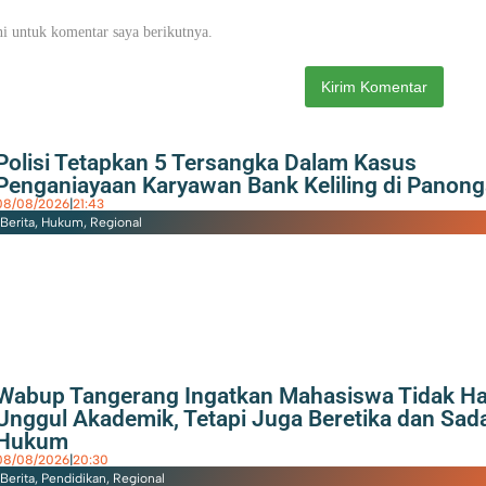
i untuk komentar saya berikutnya.
Polisi Tetapkan 5 Tersangka Dalam Kasus
Penganiayaan Karyawan Bank Keliling di Panon
08/08/2026
|
21:43
Berita
,
Hukum
,
Regional
Wabup Tangerang Ingatkan Mahasiswa Tidak H
Unggul Akademik, Tetapi Juga Beretika dan Sad
Hukum
08/08/2026
|
20:30
Berita
,
Pendidikan
,
Regional