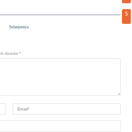
5
Selanjutnya
ib ditandai
*