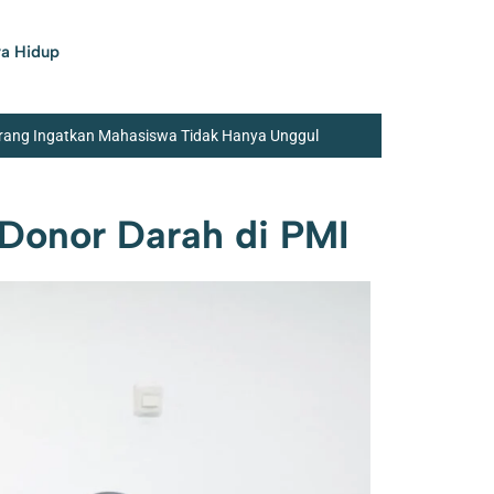
a Hidup
ang Ingatkan Mahasiswa Tidak Hanya Unggul
Sekolah Rakyat di Curug Tangerang
LPM Kota
Donor Darah di PMI
arang Bukti
Polisi Masih Dalami Penemuan