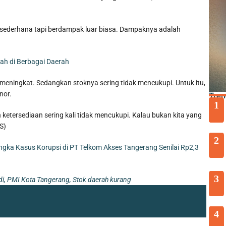
g sederhana tapi berdampak luar biasa. Dampaknya adalah
h di Berbagai Daerah
 meningkat. Sedangkan stoknya sering tidak mencukupi. Untuk itu,
nor.
Tren
1
ketersediaan sering kali tidak mencukupi. Kalau bukan kita yang
S)
2
gka Kasus Korupsi di PT Telkom Akses Tangerang Senilai Rp2,3
3
di
,
PMI Kota Tangerang
,
Stok daerah kurang
4