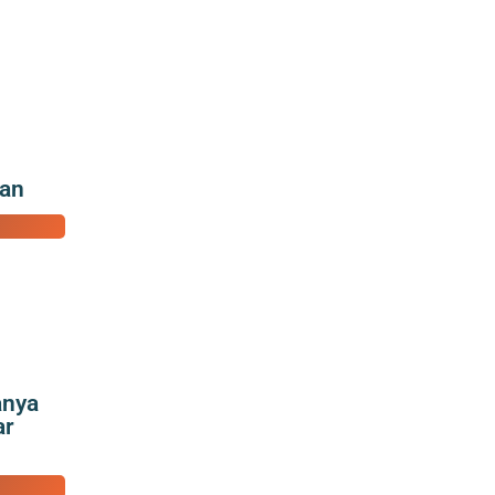
gan
anya
ar