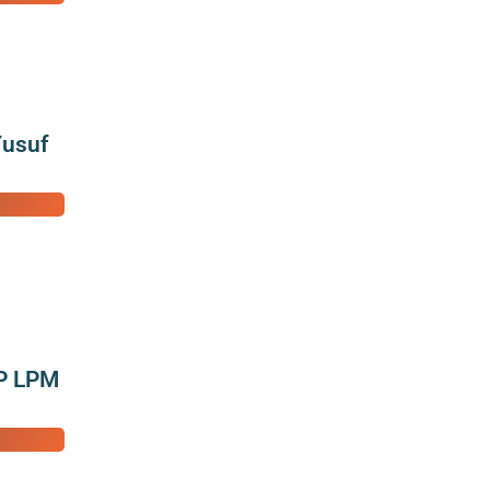
Yusuf
PP LPM