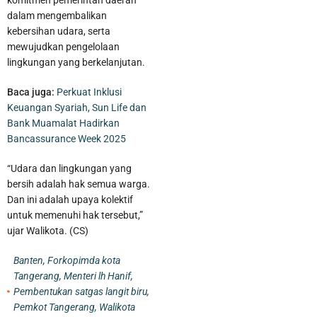
komitmen pemerintah daerah
dalam mengembalikan
kebersihan udara, serta
mewujudkan pengelolaan
lingkungan yang berkelanjutan.
Baca juga:
Perkuat Inklusi
Keuangan Syariah, Sun Life dan
Bank Muamalat Hadirkan
Bancassurance Week 2025
“Udara dan lingkungan yang
bersih adalah hak semua warga.
Satnarkoba Polres Metro Tangerang Kota Bekuk Pengedar Obat
Dan ini adalah upaya kolektif
untuk memenuhi hak tersebut,”
Keras di Kosambi Tangerang
ujar Walikota. (CS)
Banten
,
Forkopimda kota
Tangerang
,
Menteri lh Hanif
,
Pembentukan satgas langit biru
,
Pemkot Tangerang
,
Walikota