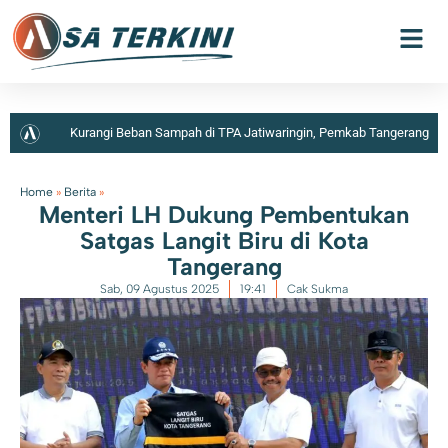
Kurangi Beban Sampah di TPA Jatiwaringin, Pemkab Tangerang
Berencana Buka TPS3R di Tigaraksa
Home
»
Berita
»
Menteri LH Dukung Pembentukan
Satgas Langit Biru di Kota
Tangerang
Sab, 09 Agustus 2025
19:41
Cak Sukma