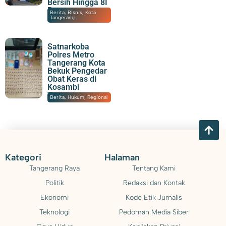
Bersih Hingga 8I
Persen
06/08/2026
|
16:06
Berita
,
Bisnis
,
Kota
Tangerang
Satnarkoba
Polres Metro
Tangerang Kota
Bekuk Pengedar
Obat Keras di
Kosambi
Tangerang
06/08/2026
|
14:20
Berita
,
Hukum
,
Regional
Kategori
Halaman
Tangerang Raya
Tentang Kami
Politik
Redaksi dan Kontak
Ekonomi
Kode Etik Jurnalis
Teknologi
Pedoman Media Siber