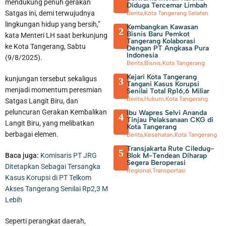
mendukung penuh gerakan
Diduga Tercemar Limbah
Satgas ini, demi terwujudnya
Berita
,
Kota Tangerang Selatan
lingkungan hidup yang bersih,”
Kembangkan Kawasan
2
Bisnis Baru Pemkot
kata Menteri LH saat berkunjung
Tangerang Kolaborasi
ke Kota Tangerang, Sabtu
Dengan PT Angkasa Pura
Indonesia
(9/8/2025).
Berita
,
Bisnis
,
Kota Tangerang
Kejari Kota Tangerang
kunjungan tersebut sekaligus
3
Tangani Kasus Korupsi
menjadi momentum peresmian
Senilai Total Rp16,6 Miliar
Berita
,
Hukum
,
Kota Tangerang
Satgas Langit Biru, dan
70 Pengurus IPSM Dilantik, Sahrudin Harap Peran PSM Sebagai
peluncuran Gerakan Kembalikan
Ibu Wapres Selvi Ananda
4
Tinjau Pelaksanaan CKG di
Langit Biru, yang melibatkan
Pelayanan Sosial Semakin Kuat
Kota Tangerang
berbagai elemen.
Berita
,
Kesehatan
,
Kota Tangerang
Transjakarta Rute Ciledug-
5
Blok M-Tendean Diharap
Baca juga:
Komisaris PT JRG
Segera Beroperasi
Ditetapkan Sebagai Tersangka
Regional
,
Transportasi
Kasus Korupsi di PT Telkom
Akses Tangerang Senilai Rp2,3 M
Lebih
Seperti perangkat daerah,