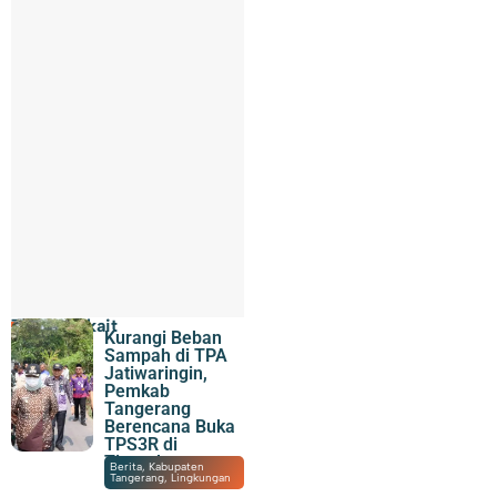
Topik Terkait
Kurangi Beban
Sampah di TPA
Jatiwaringin,
Pemkab
Tangerang
Berencana Buka
TPS3R di
Tigaraksa
06/08/2026
|
21:51
Berita
,
Kabupaten
Tangerang
,
Lingkungan