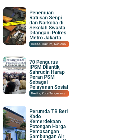
Penemuan
Ratusan Senpi
dan Narkoba di
Sekolah Swasta
Ditangani Polres
Metro Jakarta
Selatan
06/08/2026
|
20:14
Berita
,
Hukum
,
Nasional
70 Pengurus
IPSM Dilantik,
Sahrudin Harap
Peran PSM
Sebagai
Pelayanan Sosial
Semakin Kuat
06/08/2026
|
17:31
Berita
,
Kota Tangerang
Perumda TB Beri
Kado
Kemerdekaan
Potongan Harga
Pemasangan
Sambungan Air