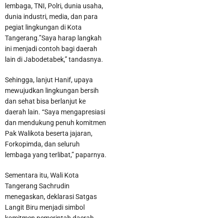
lembaga, TNI, Polri, dunia usaha,
dunia industri, media, dan para
pegiat lingkungan di Kota
Tangerang.”Saya harap langkah
ini menjadi contoh bagi daerah
lain di Jabodetabek,” tandasnya.
Sehingga, lanjut Hanif, upaya
mewujudkan lingkungan bersih
dan sehat bisa berlanjut ke
daerah lain. “Saya mengapresiasi
Perumda TB Beri Kado Kemerdekaan Potongan Harga
dan mendukung penuh komitmen
Pak Walikota beserta jajaran,
Pemasangan Sambungan Air Bersih Hingga 8I Persen
Forkopimda, dan seluruh
lembaga yang terlibat,” paparnya.
Sementara itu, Wali Kota
Tangerang Sachrudin
menegaskan, deklarasi Satgas
Langit Biru menjadi simbol