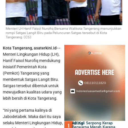
Menteri LH Hanif Faisol Nurofiq Bersama Walikota Tangerang menunjukkan
rompi Satgas Langit Biru pada Peluncuran Satgas tersebut di Kota
Tangerang. (CS)
Kota Tangerang, asaterkini.id-
–
Penemuan Ratusan Senpi dan Narkoba di Sekolah Swasta
Menteri Lingkungan Hidup (LH),
Ditangani Polres Metro Jakarta Selatan
Hanif Faisol Nurofiq mendukung
inisiatif Pemerintah Kota
(Pemkot) Tangerang yang
membentuk Satgas Langit Biru.
Satgas tersebut dibentuk untuk
mewujudkan kualitas udara yang
lebih bersih di Kota Tangerang.
“Ini yang pertama kalinya di
Jabodetabek. Maka dari itu saya
Trending
Air Kali Serpong Kerap
selaku Menteri Lingkungan Hidup,
1
Berwarna Merah Karena