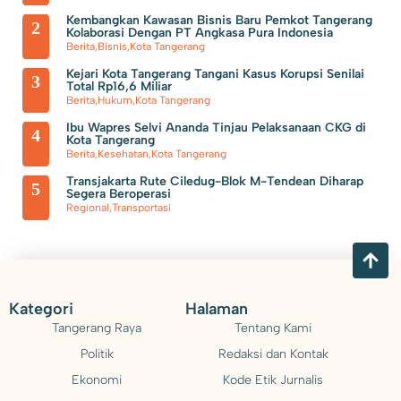
Keras di Kosambi Tangerang
Pengganti Ketua DPRD Kota
Kembangkan Kawasan Bisnis Baru Pemkot Tangerang
2
Kolaborasi Dengan PT Angkasa Pura Indonesia
Tangerang yang Wafat Bukan Sekedar Senioritas, Tapi Harus Punya
Berita
,
Bisnis
,
Kota Tangerang
Kejari Kota Tangerang Tangani Kasus Korupsi Senilai
Kapasitas dan Kapabilitas
3
Total Rp16,6 Miliar
Berita
,
Hukum
,
Kota Tangerang
Ibu Wapres Selvi Ananda Tinjau Pelaksanaan CKG di
4
Kota Tangerang
Berita
,
Kesehatan
,
Kota Tangerang
Transjakarta Rute Ciledug-Blok M-Tendean Diharap
5
Segera Beroperasi
Regional
,
Transportasi
Kategori
Halaman
Tangerang Raya
Tentang Kami
Politik
Redaksi dan Kontak
Ekonomi
Kode Etik Jurnalis