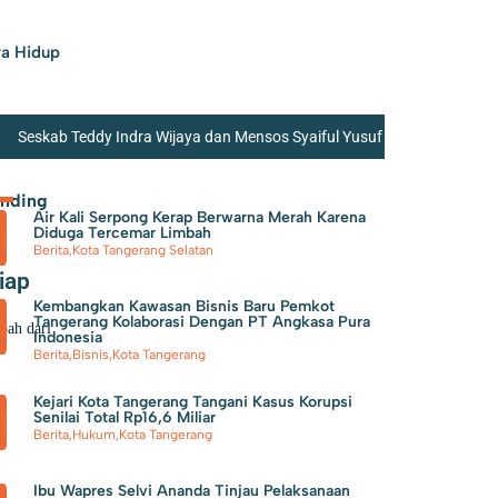
a Hidup
Seskab Teddy Indra Wijaya dan Mensos Syaiful Yusuf
olsek Neglasari Tangkap Pengedar Obat Keras dengan
ending
Air Kali Serpong Kerap Berwarna Merah Karena
B dan BPHTB di Kota Tangerang Bisa Melalui online,
Diduga Tercemar Limbah
Berita
,
Kota Tangerang Selatan
iap
Kembangkan Kawasan Bisnis Baru Pemkot
Tangerang Kolaborasi Dengan PT Angkasa Pura
pah dari
Indonesia
Berita
,
Bisnis
,
Kota Tangerang
Kejari Kota Tangerang Tangani Kasus Korupsi
Senilai Total Rp16,6 Miliar
Berita
,
Hukum
,
Kota Tangerang
Ibu Wapres Selvi Ananda Tinjau Pelaksanaan