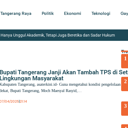
Tangerang Raya
Politik
Ekonomi
Teknologi
Gay
Hanya Unggul Akademik, Tetapi Juga Beretika dan Sadar Hukum
LPM Kota Tangerang Dapat Award 2026 dari DPP LPM RI
P
Tr
1
 Penemuan Senjata Api di Sekolah Swasta di Jaksel
Membayar PB
Bupati Tangerang Janji Akan Tambah TPS di Set
Lingkungan Masyarakat
2
Kabupaten Tangerang, asaterkini.id- Guna mengetahui kondisi pengelolaan sam
dekat, Bupati Tangerang, Moch Maesyal Rasyid,…
07/04/2025
|
21:14
3
Berita
,
Kabupaten Tangerang
,
Kesehatan