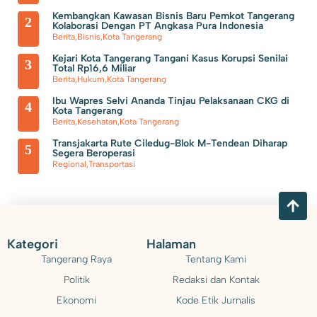
Polsek Neglasari Tangkap Pengedar Obat Keras dengan 1.785
Kembangkan Kawasan Bisnis Baru Pemkot Tangerang
2
Kolaborasi Dengan PT Angkasa Pura Indonesia
Barang Bukti
Berita
,
Bisnis
,
Kota Tangerang
Kejari Kota Tangerang Tangani Kasus Korupsi Senilai
3
Total Rp16,6 Miliar
Berita
,
Hukum
,
Kota Tangerang
Ibu Wapres Selvi Ananda Tinjau Pelaksanaan CKG di
4
Kota Tangerang
Berita
,
Kesehatan
,
Kota Tangerang
Transjakarta Rute Ciledug-Blok M-Tendean Diharap
5
Segera Beroperasi
Regional
,
Transportasi
Kategori
Halaman
Tangerang Raya
Tentang Kami
Politik
Redaksi dan Kontak
Ekonomi
Kode Etik Jurnalis