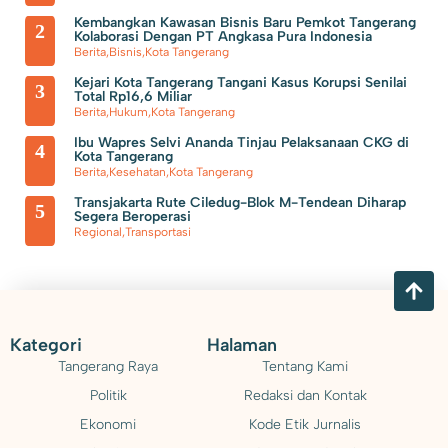
70 Pengurus IPSM Dilantik, Sahrudin Harap Peran PSM Sebagai
Kembangkan Kawasan Bisnis Baru Pemkot Tangerang
2
Kolaborasi Dengan PT Angkasa Pura Indonesia
Pelayanan Sosial Semakin Kuat
Berita
,
Bisnis
,
Kota Tangerang
Kejari Kota Tangerang Tangani Kasus Korupsi Senilai
3
Total Rp16,6 Miliar
Berita
,
Hukum
,
Kota Tangerang
Ibu Wapres Selvi Ananda Tinjau Pelaksanaan CKG di
4
Kota Tangerang
Berita
,
Kesehatan
,
Kota Tangerang
Transjakarta Rute Ciledug-Blok M-Tendean Diharap
5
Segera Beroperasi
Regional
,
Transportasi
Kategori
Halaman
Tangerang Raya
Tentang Kami
Politik
Redaksi dan Kontak
Ekonomi
Kode Etik Jurnalis