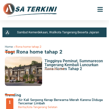
Sambut Kemerdekaan, Walikota Tangerang Beserta Jajaran
Bersih-Bersih Lingkungan
Bandara Soekarno Hatta Jadi
Home
»
Rona home tahap 2
Tag: Rona home tahap 2
Bandara Tersibuk Kedua di Asia Tenggara Versi OAG
Tingginya Peminat, Summarecon
Pelaku Pencurian Sepeda Motor Beserta Penadahnya Dibekuk
Tangerang Kembali Luncurkan
Rona Homes Tahap 2
Berita
,
Bisnis
14/04/2026
|
14:25
Polisi di Karawaci
Kurangi Beban Sampah di TPA
Jatiwaringin, Pemkab Tangerang Berencana Buka TPS3R di
Tigaraksa
Penemuan Ratusan Senpi dan Narkoba di
Trending
Air Kali Serpong Kerap Berwarna Merah Karena Diduga
Sekolah Swasta Ditangani Polres Metro Jakarta Selatan
1
Tercemar Limbah
Berita
,
Kota Tangerang Selatan