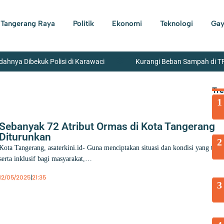
Tangerang Raya
Politik
Ekonomi
Teknologi
Gay
ahnya Dibekuk Polisi di Karawaci
Kurangi Beban Sampah di T
enpi dan Narkoba di Sekolah Swasta Ditangani Polres Metro Jakarta S
Tr
1
akin Kuat
Perumda TB Beri Kado Kemerdekaan Potongan Harg
rang Kota Bekuk Pengedar Obat Keras di Kosambi Tangerang
Sebanyak 72 Atribut Ormas di Kota Tangerang
Diturunkan
2
Kota Tangerang, asaterkini.id- Guna menciptakan situasi dan kondisi yang tert
serta inklusif bagi masyarakat,…
12/05/2025
|
21:35
3
Berita
,
Kota Tangerang