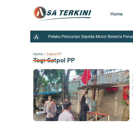
Home
Pelaku Pencurian Sepeda Motor Beserta Penad
TPS3R di Tigaraksa
Penemuan Ratusan S
Home
»
Satpol PP
Tag: Satpol PP
Harap Peran PSM Sebagai Pelayanan Sosial Sem
Persen
Satnarkoba Polres Metro Tange