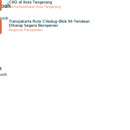
CKG di Kota Tangerang
mbah
Berita
,
Kesehatan
,
Kota Tangerang
intah
Transjakarta Rute Ciledug-Blok M-Tendean
Diharap Segera Beroperasi
Regional
,
Transportasi
k
masih