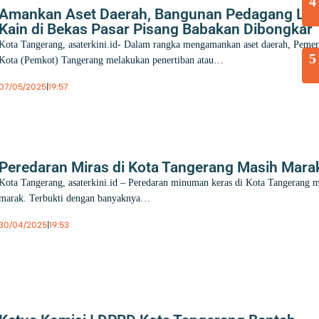
4
Amankan Aset Daerah, Bangunan Pedagang Li
Kain di Bekas Pasar Pisang Babakan Dibongkar
Kota Tangerang, asaterkini.id- Dalam rangka mengamankan aset daerah, Pemer
5
Kota (Pemkot) Tangerang melakukan penertiban atau…
07/05/2025
|
19:57
Berita
,
Kota Tangerang
Peredaran Miras di Kota Tangerang Masih Mara
Kota Tangerang, asaterkini.id – Peredaran minuman keras di Kota Tangerang 
marak. Terbukti dengan banyaknya…
30/04/2025
|
19:53
Berita
,
Hukum
,
Kota Tangerang