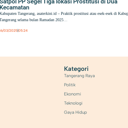
Satpol PP Segel Tiga lokasi Prostitusi di Dua
Kecamatan
Kabupaten Tangerang, asaterkini.id – Praktik prostitusi atau esek-esek di Kabu
Tangerang selama bulan Ramadan 2025…
16/03/2025
|
05:24
Berita
,
Kabupaten Tangerang
Kategori
Tangerang Raya
Politik
Ekonomi
Teknologi
Gaya Hidup