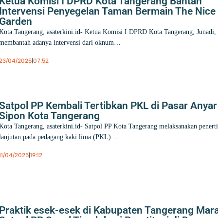
Ketua Komisi I DPRD Kota Tangerang Bantah
Intervensi Penyegelan Taman Bermain The Nice
Garden
Kota Tangerang, asaterkini.id- Ketua Komisi I DPRD Kota Tangerang, Junadi,
membantah adanya intervensi dari oknum…
23/04/2025
|
07:52
Berita
,
Kota Tangerang
Satpol PP Kembali Tertibkan PKL di Pasar Anyar
Sipon Kota Tangerang
Kota Tangerang, asaterkini.id- Satpol PP Kota Tangerang melaksanakan penert
lanjutan pada pedagang kaki lima (PKL)…
11/04/2025
|
19:12
Berita
,
Kota Tangerang
Praktik esek-esek di Kabupaten Tangerang Mara