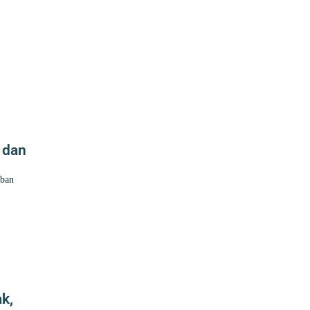
 dan
iban
k,