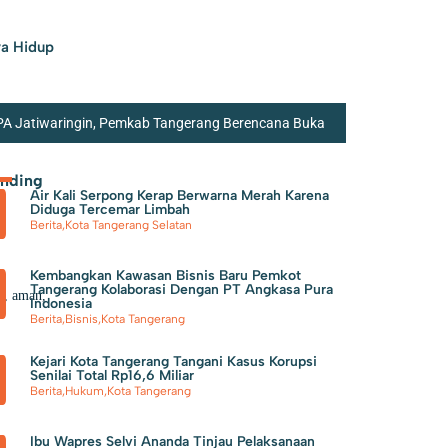
a Hidup
PA Jatiwaringin, Pemkab Tangerang Berencana Buka
elatan
70 Pengurus IPSM Dilantik, Sahrudin
ending
Air Kali Serpong Kerap Berwarna Merah Karena
a Pemasangan Sambungan Air Bersih Hingga 8I
Diduga Tercemar Limbah
Berita
,
Kota Tangerang Selatan
Kembangkan Kawasan Bisnis Baru Pemkot
Tangerang Kolaborasi Dengan PT Angkasa Pura
ib, aman,
Indonesia
Berita
,
Bisnis
,
Kota Tangerang
Kejari Kota Tangerang Tangani Kasus Korupsi
Senilai Total Rp16,6 Miliar
Berita
,
Hukum
,
Kota Tangerang
Ibu Wapres Selvi Ananda Tinjau Pelaksanaan