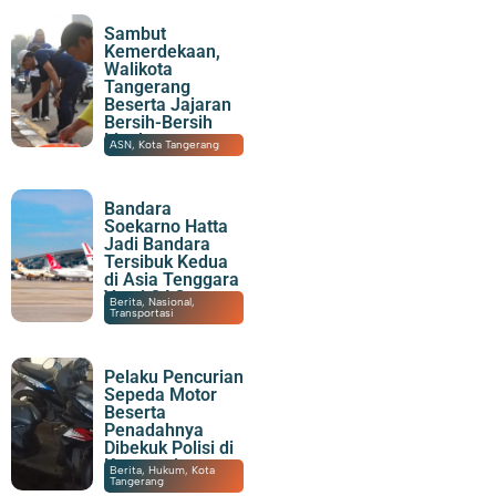
Sambut
Kemerdekaan,
Walikota
Tangerang
Beserta Jajaran
Bersih-Bersih
Lingkungan
07/08/2026
|
20:06
ASN
,
Kota Tangerang
Bandara
Soekarno Hatta
Jadi Bandara
Tersibuk Kedua
di Asia Tenggara
Versi OAG
07/08/2026
|
19:23
Berita
,
Nasional
,
Transportasi
Pelaku Pencurian
Sepeda Motor
Beserta
Penadahnya
Dibekuk Polisi di
Karawaci
07/08/2026
|
15:55
Berita
,
Hukum
,
Kota
Tangerang