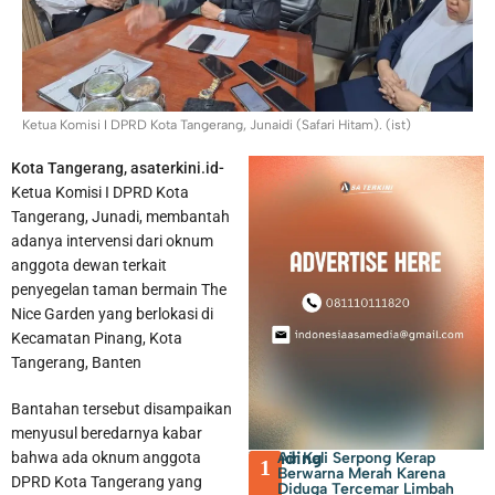
Ketua Komisi I DPRD Kota Tangerang, Junaidi (Safari Hitam). (ist)
Kota Tangerang, asaterkini.id-
Membayar PBB dan BPHTB di Kota Tangerang Bisa Melalui
Ketua Komisi I DPRD Kota
Tangerang, Junadi, membantah
online, Ini Sejumlah Kanal yang Disiapkan
adanya intervensi dari oknum
anggota dewan terkait
penyegelan taman bermain The
Nice Garden yang berlokasi di
Kecamatan Pinang, Kota
Tangerang, Banten
Bantahan tersebut disampaikan
menyusul beredarnya kabar
Trending
Air Kali Serpong Kerap
bahwa ada oknum anggota
1
Berwarna Merah Karena
DPRD Kota Tangerang yang
Diduga Tercemar Limbah