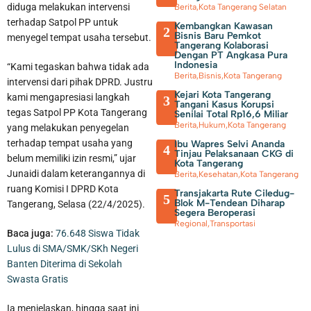
diduga melakukan intervensi
Berita
,
Kota Tangerang Selatan
terhadap Satpol PP untuk
Kembangkan Kawasan
2
Bisnis Baru Pemkot
menyegel tempat usaha tersebut.
Tangerang Kolaborasi
Dengan PT Angkasa Pura
Indonesia
“Kami tegaskan bahwa tidak ada
Berita
,
Bisnis
,
Kota Tangerang
intervensi dari pihak DPRD. Justru
Kejari Kota Tangerang
kami mengapresiasi langkah
3
Tangani Kasus Korupsi
tegas Satpol PP Kota Tangerang
Senilai Total Rp16,6 Miliar
Berita
,
Hukum
,
Kota Tangerang
yang melakukan penyegelan
Sambut Kemerdekaan, Walikota Tangerang Beserta Jajaran
terhadap tempat usaha yang
Ibu Wapres Selvi Ananda
4
Tinjau Pelaksanaan CKG di
belum memiliki izin resmi,” ujar
Kota Tangerang
Bersih-Bersih Lingkungan
Junaidi dalam keterangannya di
Berita
,
Kesehatan
,
Kota Tangerang
ruang Komisi I DPRD Kota
Transjakarta Rute Ciledug-
5
Blok M-Tendean Diharap
Tangerang, Selasa (22/4/2025).
Segera Beroperasi
Regional
,
Transportasi
Baca juga:
76.648 Siswa Tidak
Lulus di SMA/SMK/SKh Negeri
Banten Diterima di Sekolah
Swasta Gratis
Ia menjelaskan, hingga saat ini