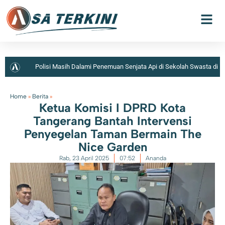
Polisi Masih Dalami Penemuan Senjata Api di Sekolah Swasta di
Jaksel
Home
»
Berita
»
Ketua Komisi I DPRD Kota
Tangerang Bantah Intervensi
Penyegelan Taman Bermain The
Nice Garden
Rab, 23 April 2025
07:52
Ananda