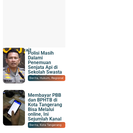
Topik Terkait
Polisi Masih
Dalami
Penemuan
Senjata Api di
Sekolah Swasta
di Jaksel
07/08/2026
|
22:07
Berita
,
Hukum
,
Regional
Membayar PBB
dan BPHTB di
Kota Tangerang
Bisa Melalui
online, Ini
Sejumlah Kanal
yang Disiapkan
07/08/2026
|
21:15
Berita
,
Kota Tangerang