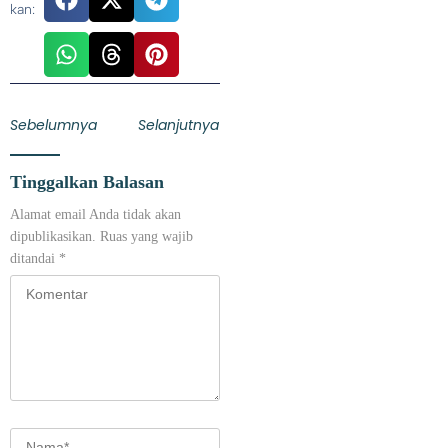
kan:
Sebelumnya
Selanjutnya
Tinggalkan Balasan
Alamat email Anda tidak akan
dipublikasikan.
Ruas yang wajib
ditandai
*
Kurangi Beban Sampah di TPA Jatiwaringin, Pemkab Tangerang
Berencana Buka TPS3R di Tigaraksa