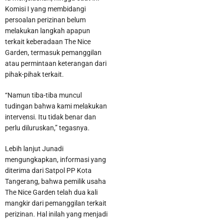
Komisi I yang membidangi
persoalan perizinan belum
melakukan langkah apapun
terkait keberadaan The Nice
Garden, termasuk pemanggilan
atau permintaan keterangan dari
pihak-pihak terkait.
“Namun tiba-tiba muncul
tudingan bahwa kami melakukan
intervensi. Itu tidak benar dan
Bandara Soekarno Hatta Jadi Bandara Tersibuk Kedua di Asia
perlu diluruskan,” tegasnya.
Tenggara Versi OAG
Lebih lanjut Junadi
mengungkapkan, informasi yang
diterima dari Satpol PP Kota
Tangerang, bahwa pemilik usaha
The Nice Garden telah dua kali
mangkir dari pemanggilan terkait
perizinan. Hal inilah yang menjadi