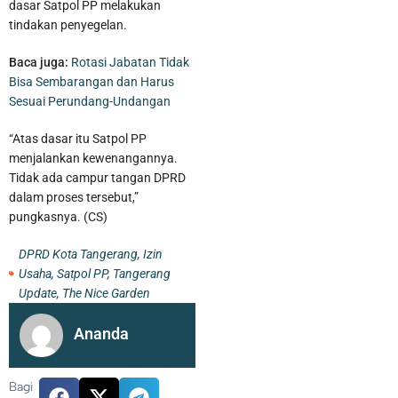
dasar Satpol PP melakukan
tindakan penyegelan.
Baca juga:
Rotasi Jabatan Tidak
Bisa Sembarangan dan Harus
Sesuai Perundang-Undangan
“Atas dasar itu Satpol PP
menjalankan kewenangannya.
Tidak ada campur tangan DPRD
dalam proses tersebut,”
pungkasnya. (CS)
Pelaku Pencurian Sepeda Motor Beserta Penadahnya Dibekuk
DPRD Kota Tangerang
,
Izin
Usaha
,
Satpol PP
,
Tangerang
Polisi di Karawaci
Update
,
The Nice Garden
Ananda
Bagi