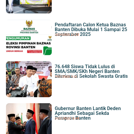
Membanggakan di kejuaraan Nasional Judo Mahasiswa 2026 Jawa
Barat
Pendaftaran Calon Ketua Baznas
Banten Dibuka Mulai 1 Sampai 25
September 2025
Banten
,
Berita
13/09/2025
|
20:23
76.648 Siswa Tidak Lulus di
SMA/SMK/SKh Negeri Banten
Diterima di Sekolah Swasta Gratis
Berita
,
Pendidikan
19/07/2025
|
11:33
Gubernur Banten Lantik Deden
Apriandhi Sebagai Sekda
Pemprov Banten
Banten
,
Berita
09/07/2025
|
15:45