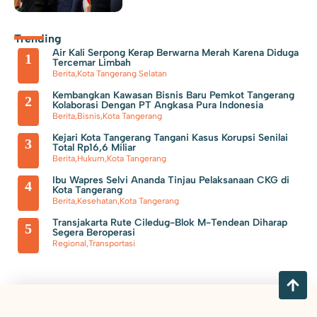
Trending
Air Kali Serpong Kerap Berwarna Merah Karena Diduga
1
Tercemar Limbah
Berita
,
Kota Tangerang Selatan
Kembangkan Kawasan Bisnis Baru Pemkot Tangerang
2
Kolaborasi Dengan PT Angkasa Pura Indonesia
Berita
,
Bisnis
,
Kota Tangerang
Kejari Kota Tangerang Tangani Kasus Korupsi Senilai
3
Total Rp16,6 Miliar
Berita
,
Hukum
,
Kota Tangerang
Ibu Wapres Selvi Ananda Tinjau Pelaksanaan CKG di
4
Kota Tangerang
Berita
,
Kesehatan
,
Kota Tangerang
Transjakarta Rute Ciledug-Blok M-Tendean Diharap
5
Segera Beroperasi
Regional
,
Transportasi