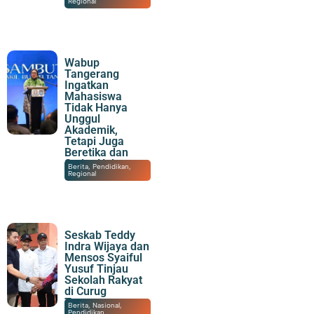
Regional
Wabup
Tangerang
Ingatkan
Mahasiswa
Tidak Hanya
Unggul
Akademik,
Tetapi Juga
Beretika dan
Sadar Hukum
08/08/2026
|
20:30
Berita
,
Pendidikan
,
Regional
Seskab Teddy
Indra Wijaya dan
Mensos Syaiful
Yusuf Tinjau
Sekolah Rakyat
di Curug
Tangerang
08/08/2026
|
19:57
Berita
,
Nasional
,
Pendidikan