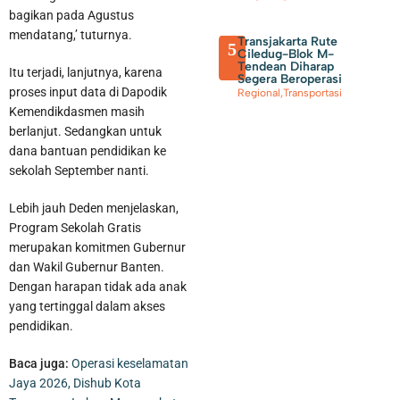
bagikan pada Agustus
mendatang,’ tuturnya.
Transjakarta Rute
5
Ciledug-Blok M-
Tendean Diharap
Itu terjadi, lanjutnya, karena
Segera Beroperasi
proses input data di Dapodik
Regional
,
Transportasi
Kemendikdasmen masih
berlanjut. Sedangkan untuk
dana bantuan pendidikan ke
sekolah September nanti.
Lebih jauh Deden menjelaskan,
Seskab Teddy Indra Wijaya dan Mensos Syaiful Yusuf Tinjau
Program Sekolah Gratis
merupakan komitmen Gubernur
Sekolah Rakyat di Curug Tangerang
dan Wakil Gubernur Banten.
Dengan harapan tidak ada anak
yang tertinggal dalam akses
pendidikan.
Baca juga:
Operasi keselamatan
Jaya 2026, Dishub Kota