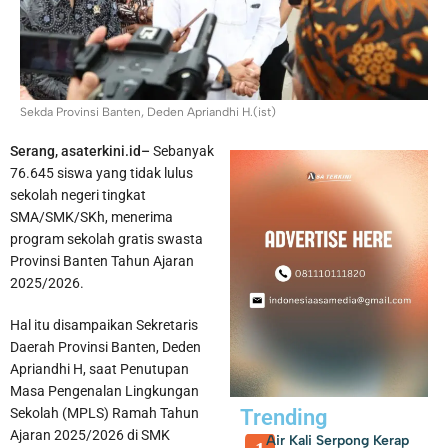
Sekda Provinsi Banten, Deden Apriandhi H.(ist)
Serang, asaterkini.id–
Sebanyak
Polisi Tetapkan 5 Tersangka Dalam Kasus Penganiayaan
76.645 siswa yang tidak lulus
sekolah negeri tingkat
Karyawan Bank Keliling di Panongan
SMA/SMK/SKh, menerima
program sekolah gratis swasta
Provinsi Banten Tahun Ajaran
2025/2026.
Hal itu disampaikan Sekretaris
Daerah Provinsi Banten, Deden
Apriandhi H, saat Penutupan
Masa Pengenalan Lingkungan
Sekolah (MPLS) Ramah Tahun
Trending
Ajaran 2025/2026 di SMK
Air Kali Serpong Kerap