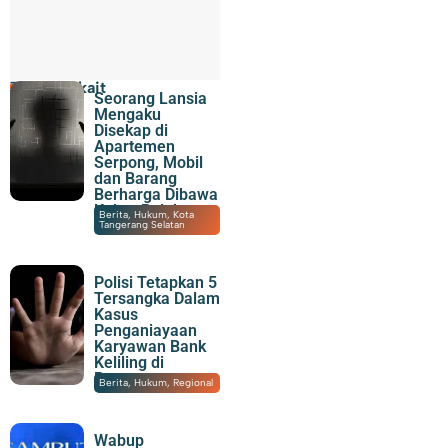
Topik Terkait
Seorang Lansia
Mengaku
Disekap di
Apartemen
Serpong, Mobil
dan Barang
Berharga Dibawa
Kabur Pelaku
08/08/2026
|
23:30
Berita
,
Hukum
,
Kota
Tangerang Selatan
Polisi Tetapkan 5
Tersangka Dalam
Kasus
Penganiayaan
Karyawan Bank
Keliling di
Panongan
08/08/2026
|
21:43
Berita
,
Hukum
,
Regional
Wabup