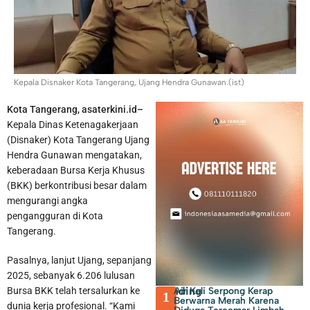
Polsek Neglasari Tangkap Pengedar Obat Keras dengan 1.785
Barang Bukti
Kepala Disnaker Kota Tangerang, Ujang Hendra Gunawan.(ist)
Kota Tangerang, asaterkini.id–
Kepala Dinas Ketenagakerjaan
(Disnaker) Kota Tangerang Ujang
Hendra Gunawan mengatakan,
keberadaan Bursa Kerja Khusus
(BKK) berkontribusi besar dalam
mengurangi angka
pengangguran di Kota
Tangerang.
Pasalnya, lanjut Ujang, sepanjang
2025, sebanyak 6.206 lulusan
Trending
Air Kali Serpong Kerap
Bursa BKK telah tersalurkan ke
1
Berwarna Merah Karena
dunia kerja profesional. “Kami