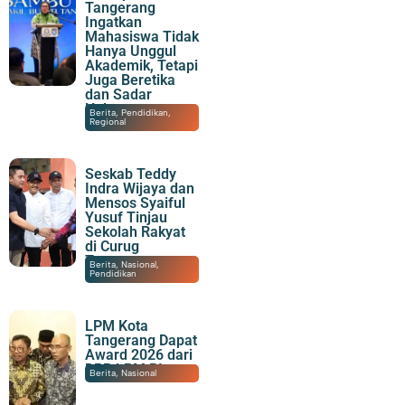
Tangerang
Ingatkan
Mahasiswa Tidak
Hanya Unggul
Akademik, Tetapi
Juga Beretika
dan Sadar
Hukum
08/08/2026
|
20:30
Berita
,
Pendidikan
,
Regional
Seskab Teddy
Indra Wijaya dan
Mensos Syaiful
Yusuf Tinjau
Sekolah Rakyat
di Curug
Tangerang
08/08/2026
|
19:57
Berita
,
Nasional
,
Pendidikan
LPM Kota
Tangerang Dapat
Award 2026 dari
DPP LPM RI
08/08/2026
|
17:40
Berita
,
Nasional