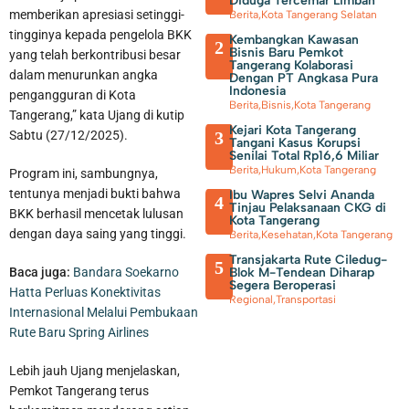
Diduga Tercemar Limbah
memberikan apresiasi setinggi-
Berita
,
Kota Tangerang Selatan
tingginya kepada pengelola BKK
Kembangkan Kawasan
2
Bisnis Baru Pemkot
yang telah berkontribusi besar
Tangerang Kolaborasi
dalam menurunkan angka
Dengan PT Angkasa Pura
Indonesia
pengangguran di Kota
Berita
,
Bisnis
,
Kota Tangerang
Tangerang,” kata Ujang di kutip
Kejari Kota Tangerang
3
Sabtu (27/12/2025).
Tangani Kasus Korupsi
Senilai Total Rp16,6 Miliar
Berita
,
Hukum
,
Kota Tangerang
Program ini, sambungnya,
tentunya menjadi bukti bahwa
Ibu Wapres Selvi Ananda
4
Tinjau Pelaksanaan CKG di
BKK berhasil mencetak lulusan
Kota Tangerang
dengan daya saing yang tinggi.
Berita
,
Kesehatan
,
Kota Tangerang
Transjakarta Rute Ciledug-
5
Blok M-Tendean Diharap
Baca juga:
Bandara Soekarno
Segera Beroperasi
Hatta Perluas Konektivitas
Regional
,
Transportasi
Internasional Melalui Pembukaan
Rute Baru Spring Airlines
Lebih jauh Ujang menjelaskan,
Pemkot Tangerang terus