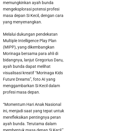
memungkinkan ayah bunda
mengeksplorasi potensi profesi
masa depan Si Kecil, dengan cara
yang menyenangkan.
Melalui dukungan pendekatan
Multiple Intelligence Play Plan
(MIPP), yang dikembangkan
Morinaga bersama para ahli di
bidangnya, lanjut Gregorius Daru,
ayah bunda dapat melihat
Polisi Tetapkan 5 Tersangka Dalam Kasus Penganiayaan
visualisasi kreatif “Morinaga Kids
Future Dreams”, foto AI yang
Karyawan Bank Keliling di Panongan
menggambarkan Si Kecil dalam
profesi masa depan.
“Momentum Hari Anak Nasional
ini, menjadi saat yang tepat untuk
merefleksikan pentingnya peran
ayah bunda. Terutama dalam
membentuk masa depan Si Kecil,”