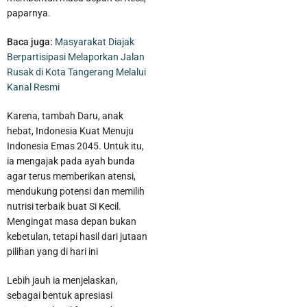
paparnya.
Baca juga:
Masyarakat Diajak
Berpartisipasi Melaporkan Jalan
Rusak di Kota Tangerang Melalui
Kanal Resmi
Karena, tambah Daru, anak
hebat, Indonesia Kuat Menuju
Indonesia Emas 2045. Untuk itu,
ia mengajak pada ayah bunda
agar terus memberikan atensi,
Wabup Tangerang Ingatkan Mahasiswa Tidak Hanya Unggul
mendukung potensi dan memilih
nutrisi terbaik buat Si Kecil.
Akademik, Tetapi Juga Beretika dan Sadar Hukum
Mengingat masa depan bukan
kebetulan, tetapi hasil dari jutaan
pilihan yang di hari ini
Lebih jauh ia menjelaskan,
sebagai bentuk apresiasi