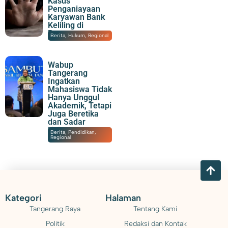
Kasus
Penganiayaan
Karyawan Bank
Keliling di
Panongan
08/08/2026
|
21:43
Berita
,
Hukum
,
Regional
Wabup
Tangerang
Ingatkan
Mahasiswa Tidak
Hanya Unggul
Akademik, Tetapi
Juga Beretika
dan Sadar
Hukum
08/08/2026
|
20:30
Berita
,
Pendidikan
,
Regional
Kategori
Halaman
Tangerang Raya
Tentang Kami
Politik
Redaksi dan Kontak