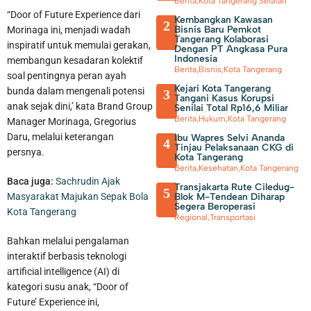
Berita
,
Kota Tangerang Selatan
“Door of Future Experience dari
Kembangkan Kawasan
2
Bisnis Baru Pemkot
Morinaga ini, menjadi wadah
Tangerang Kolaborasi
inspiratif untuk memulai gerakan,
Dengan PT Angkasa Pura
Indonesia
membangun kesadaran kolektif
Berita
,
Bisnis
,
Kota Tangerang
soal pentingnya peran ayah
Kejari Kota Tangerang
bunda dalam mengenali potensi
3
Tangani Kasus Korupsi
anak sejak dini,’ kata Brand Group
Senilai Total Rp16,6 Miliar
Berita
,
Hukum
,
Kota Tangerang
Manager Morinaga, Gregorius
Daru, melalui keterangan
Ibu Wapres Selvi Ananda
4
Seorang Lansia Mengaku Disekap di Apartemen Serpong, Mobil
Tinjau Pelaksanaan CKG di
persnya.
Kota Tangerang
Berita
,
Kesehatan
,
Kota Tangerang
dan Barang Berharga Dibawa Kabur Pelaku
Baca juga:
Sachrudin Ajak
Transjakarta Rute Ciledug-
5
Blok M-Tendean Diharap
Masyarakat Majukan Sepak Bola
Segera Beroperasi
Kota Tangerang
Regional
,
Transportasi
Bahkan melalui pengalaman
interaktif berbasis teknologi
artificial intelligence (AI) di
kategori susu anak, “Door of
Future’ Experience ini,