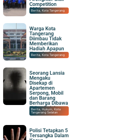
Competition
2026
09/08/2026
|
19:58
Berita
,
Kota Tangerang
Warga Kota
Tangerang
Diimbau Tidak
Memberikan
Hadiah Apapun
Kepada ASN
09/08/2026
|
19:10
Berita
,
Kota Tangerang
Seorang Lansia
Mengaku
Disekap di
Apartemen
Serpong, Mobil
dan Barang
Berharga Dibawa
Kabur Pelaku
08/08/2026
|
23:30
Berita
,
Hukum
,
Kota
Tangerang Selatan
Polisi Tetapkan 5
Tersangka Dalam