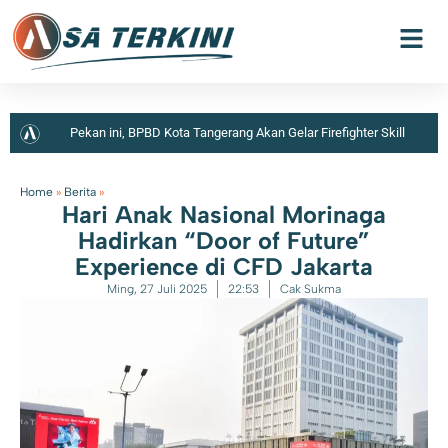
Pekan ini, BPBD Kota Tangerang Akan Gelar Firefighter Skill
Competition 2026
Home
»
Berita
»
Hari Anak Nasional Morinaga
Hadirkan “Door of Future”
Experience di CFD Jakarta
Ming, 27 Juli 2025
22:53
Cak Sukma