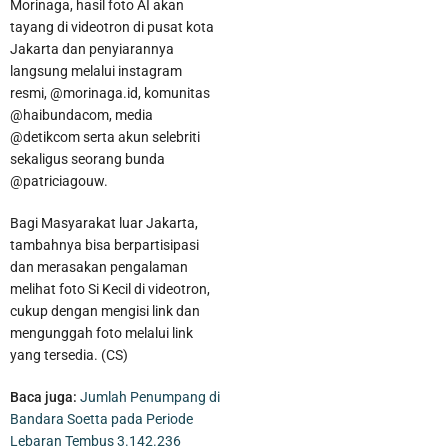
Morinaga, hasil foto AI akan
tayang di videotron di pusat kota
Jakarta dan penyiarannya
langsung melalui instagram
resmi, @morinaga.id, komunitas
@haibundacom, media
@detikcom serta akun selebriti
sekaligus seorang bunda
@patriciagouw.
Bagi Masyarakat luar Jakarta,
tambahnya bisa berpartisipasi
dan merasakan pengalaman
melihat foto Si Kecil di videotron,
cukup dengan mengisi link dan
Seskab Teddy Indra Wijaya dan Mensos Syaiful Yusuf Tinjau
mengunggah foto melalui link
Sekolah Rakyat di Curug Tangerang
yang tersedia. (CS)
Baca juga:
Jumlah Penumpang di
Bandara Soetta pada Periode
Lebaran Tembus 3.142.236