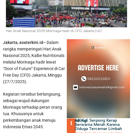
Hari Anak Nasional 2025 Morinaga hadir di CFD Jakarta.(ist)
Jakarta, asaterkini.id–
Dalam
rangka memperingati Hari Anak
Warga Kota Tangerang Diimbau Tidak Memberikan Hadiah
Nasional 2025, Kalbe Nutritionals
melalui Morinaga hadir lewat
Apapun Kepada ASN
“Door of Future” Experience di Car
Free Day (CFD) Jakarta, Minggu
(27/7/2025).
Kegiatan tersebut berlangsung,
sebagai wujud dukungan
Morinaga terhadap peran orang
tua. Khususnya untuk
Trending
Air Kali Serpong Kerap
perkembangan anak menuju
1
Berwarna Merah Karena
Indonesia Emas 2045.
Diduga Tercemar Limbah