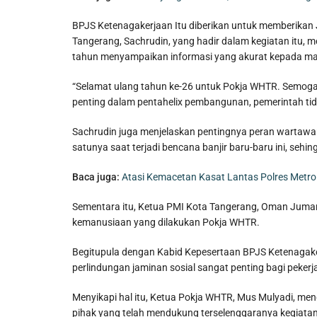
BPJS Ketenagakerjaan Itu diberikan untuk memberikan
Tangerang, Sachrudin, yang hadir dalam kegiatan itu,
tahun menyampaikan informasi yang akurat kepada ma
“Selamat ulang tahun ke-26 untuk Pokja WHTR. Semoga s
penting dalam pentahelix pembangunan, pemerintah tida
Sachrudin juga menjelaskan pentingnya peran wartaw
satunya saat terjadi bencana banjir baru-baru ini, sehin
Baca juga:
Atasi Kemacetan Kasat Lantas Polres Metr
Sementara itu, Ketua PMI Kota Tangerang, Oman Jum
kemanusiaan yang dilakukan Pokja WHTR.
Begitupula dengan Kabid Kepesertaan BPJS Ketenagak
perlindungan jaminan sosial sangat penting bagi peker
Menyikapi hal itu, Ketua Pokja WHTR, Mus Mulyadi, me
pihak yang telah mendukung terselenggaranya kegiatan