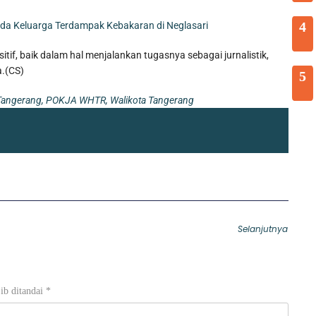
4
da Keluarga Terdampak Kebakaran di Neglasari
tif, baik dalam hal menjalankan tugasnya sebagai jurnalistik,
a.(CS)
5
Tangerang
,
POKJA WHTR
,
Walikota Tangerang
Selanjutnya
ib ditandai
*