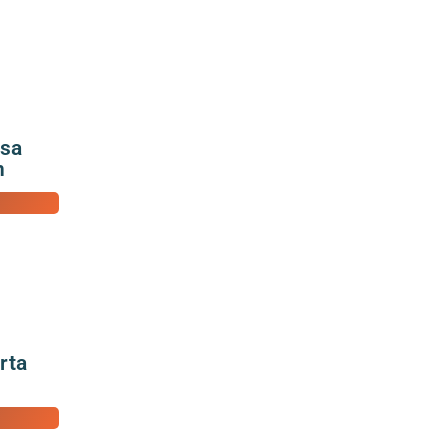
isa
n
rta