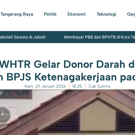
Tangerang Raya
Politik
Ekonomi
Teknologi
Gay
Sekolah Swasta di Jaksel
Membayar PBB dan BPHTB di Kota Tang
a Tangerang Beserta Jajaran Bersih-Bersih Lingkungan
Banda
 WHTR Gelar Donor Darah d
ian Sepeda Motor Beserta Penadahnya Dibekuk Polisi di Karawaci
n BPJS Ketenagakerjaan p
garaksa
Kam, 29 Januari 2026
18:25
Cak Sukma