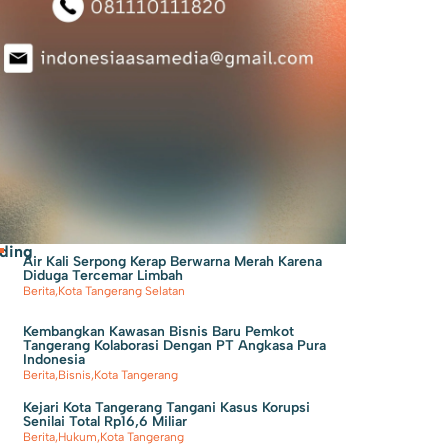
ding
Air Kali Serpong Kerap Berwarna Merah Karena
Diduga Tercemar Limbah
Berita
,
Kota Tangerang Selatan
Kembangkan Kawasan Bisnis Baru Pemkot
Tangerang Kolaborasi Dengan PT Angkasa Pura
Indonesia
Berita
,
Bisnis
,
Kota Tangerang
Kejari Kota Tangerang Tangani Kasus Korupsi
Senilai Total Rp16,6 Miliar
Berita
,
Hukum
,
Kota Tangerang