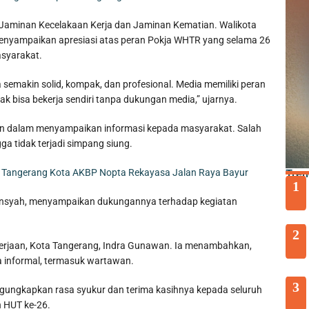
 Jaminan Kecelakaan Kerja dan Jaminan Kematian. Walikota
 menyampaikan apresiasi atas peran Pokja WHTR yang selama 26
syarakat.
emakin solid, kompak, dan profesional. Media memiliki peran
k bisa bekerja sendiri tanpa dukungan media,” ujarnya.
an dalam menyampaikan informasi kepada masyarakat. Salah
gga tidak terjadi simpang siung.
Tren
o Tangerang Kota AKBP Nopta Rekayasa Jalan Raya Bayur
1
ansyah, menyampaikan dukungannya terhadap kegiatan
2
erjaan, Kota Tangerang, Indra Gunawan. Ia menambahkan,
ja informal, termasuk wartawan.
3
ngungkapkan rasa syukur dan terima kasihnya kepada seluruh
 HUT ke-26.