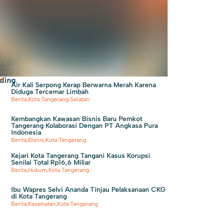
ding
Air Kali Serpong Kerap Berwarna Merah Karena
Diduga Tercemar Limbah
Berita
,
Kota Tangerang Selatan
Kembangkan Kawasan Bisnis Baru Pemkot
Tangerang Kolaborasi Dengan PT Angkasa Pura
Indonesia
Berita
,
Bisnis
,
Kota Tangerang
Kejari Kota Tangerang Tangani Kasus Korupsi
Senilai Total Rp16,6 Miliar
Berita
,
Hukum
,
Kota Tangerang
Ibu Wapres Selvi Ananda Tinjau Pelaksanaan CKG
di Kota Tangerang
Berita
,
Kesehatan
,
Kota Tangerang