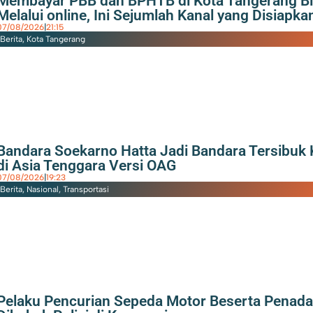
Membayar PBB dan BPHTB di Kota Tangerang B
Melalui online, Ini Sejumlah Kanal yang Disiapka
07/08/2026
|
21:15
Berita
,
Kota Tangerang
Bandara Soekarno Hatta Jadi Bandara Tersibuk
di Asia Tenggara Versi OAG
07/08/2026
|
19:23
Berita
,
Nasional
,
Transportasi
Pelaku Pencurian Sepeda Motor Beserta Penad