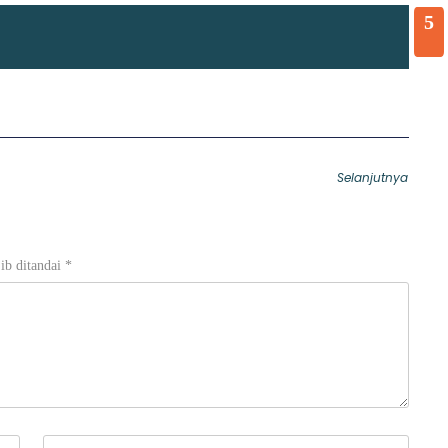
5
Selanjutnya
ib ditandai
*