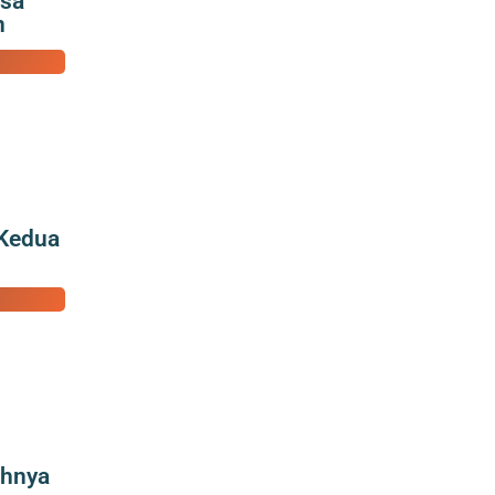
isa
n
 Kedua
ahnya