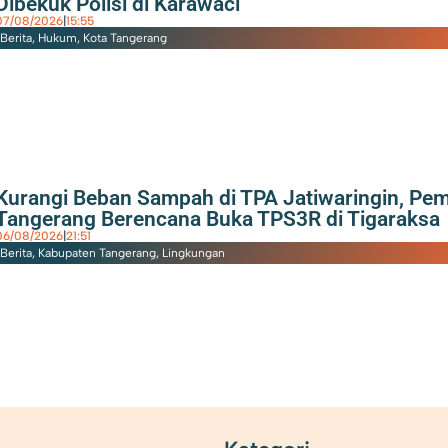
Dibekuk Polisi di Karawaci
07/08/2026
|
15:55
Berita
,
Hukum
,
Kota Tangerang
Kurangi Beban Sampah di TPA Jatiwaringin, Pe
Tangerang Berencana Buka TPS3R di Tigaraksa
06/08/2026
|
21:51
Berita
,
Kabupaten Tangerang
,
Lingkungan