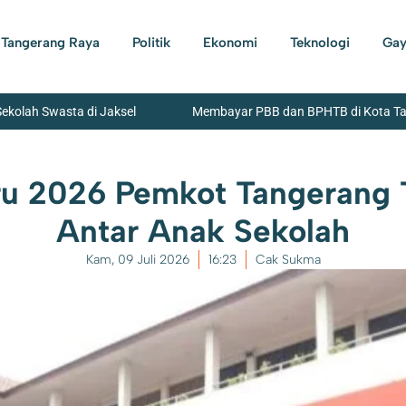
Tangerang Raya
Politik
Ekonomi
Teknologi
Gay
Sekolah Swasta di Jaksel
Membayar PBB dan BPHTB di Kota Tang
a Tangerang Beserta Jajaran Bersih-Bersih Lingkungan
Banda
ru 2026 Pemkot Tangerang 
ian Sepeda Motor Beserta Penadahnya Dibekuk Polisi di Karawaci
Antar Anak Sekolah
garaksa
Kam, 09 Juli 2026
16:23
Cak Sukma