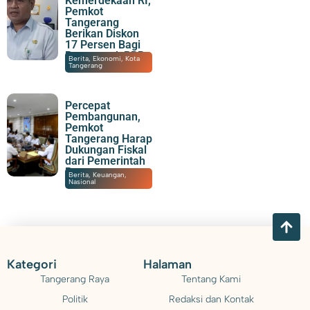
Kemerdekaan RI,
Pemkot
Tangerang
Berikan Diskon
17 Persen Bagi
Penunggak PBB
05/08/2026
|
20:52
Berita
,
Ekonomi
,
Kota
Tangerang
Percepat
Pembangunan,
Pemkot
Tangerang Harap
Dukungan Fiskal
dari Pemerintah
Pusat
05/08/2026
|
20:07
Berita
,
Keuangan
,
Nasional
Kategori
Halaman
Tangerang Raya
Tentang Kami
Politik
Redaksi dan Kontak