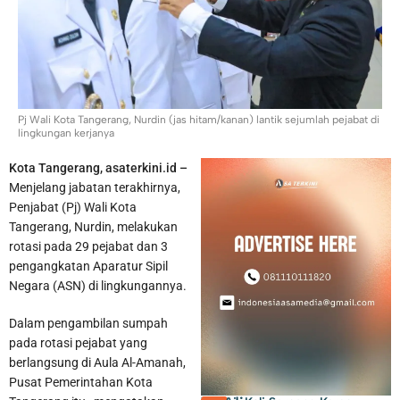
Pj Wali Kota Tangerang, Nurdin (jas hitam/kanan) lantik sejumlah pejabat di
lingkungan kerjanya
AKBP Fiki Novian Ardiansyah Diambil Sumpah Sebagai
Kota Tangerang, asaterkini.id –
Wakapolres Metro Tangerang Kota
Menjelang jabatan terakhirnya,
Penjabat (Pj) Wali Kota
Tangerang, Nurdin, melakukan
rotasi pada 29 pejabat dan 3
pengangkatan Aparatur Sipil
Negara (ASN) di lingkungannya.
Dalam pengambilan sumpah
pada rotasi pejabat yang
berlangsung di Aula Al-Amanah,
Pusat Pemerintahan Kota