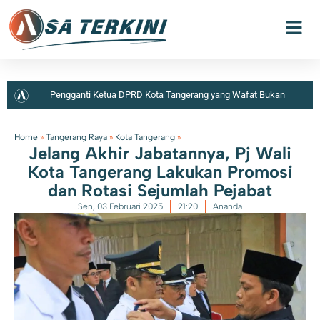
Pengganti Ketua DPRD Kota Tangerang yang Wafat Bukan
Sekedar Senioritas, Tapi Harus Punya Kapasitas dan Kapabilitas
Home
»
Tangerang Raya
»
Kota Tangerang
»
Jelang Akhir Jabatannya, Pj Wali
Kota Tangerang Lakukan Promosi
dan Rotasi Sejumlah Pejabat
Sen, 03 Februari 2025
21:20
Ananda