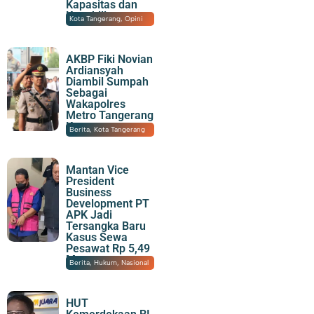
Kapasitas dan
Kapabilitas
06/08/2026
|
08:12
Kota Tangerang
,
Opini
AKBP Fiki Novian
Ardiansyah
Diambil Sumpah
Sebagai
Wakapolres
Metro Tangerang
Kota
05/08/2026
|
22:26
Berita
,
Kota Tangerang
Mantan Vice
President
Business
Development PT
APK Jadi
Tersangka Baru
Kasus Sewa
Pesawat Rp 5,49
M
05/08/2026
|
21:57
Berita
,
Hukum
,
Nasional
HUT