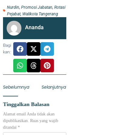
Nurdin
,
Promosi Jabatan
,
Rotasi
Pejabat
,
Walikota Tangerang
Ananda
Bagi
kan:
Sebelumnya
Selanjutnya
Maraknya Curanmor di Perumnas Tangerang Meresahkan
Tinggalkan Balasan
Warga
Alamat email Anda tidak akan
dipublikasikan.
Ruas yang wajib
ditandai
*