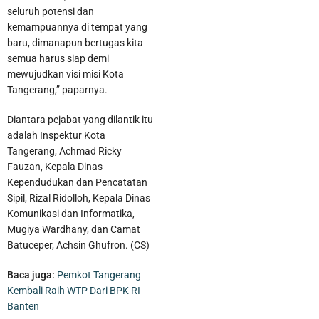
seluruh potensi dan
kemampuannya di tempat yang
baru, dimanapun bertugas kita
semua harus siap demi
mewujudkan visi misi Kota
Tangerang,” paparnya.
Diantara pejabat yang dilantik itu
adalah Inspektur Kota
Tangerang, Achmad Ricky
Fauzan, Kepala Dinas
Kependudukan dan Pencatatan
Percepat Pembangunan, Pemkot Tangerang Harap Dukungan
Sipil, Rizal Ridolloh, Kepala Dinas
Komunikasi dan Informatika,
Fiskal dari Pemerintah Pusat
Mugiya Wardhany, dan Camat
Batuceper, Achsin Ghufron. (CS)
Baca juga:
Pemkot Tangerang
Kembali Raih WTP Dari BPK RI
Banten