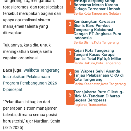
Trending
Air Kali Serpong Kerap
Tangerang itu,, mengatakan,
1
Berwarna Merah Karena
rotasi promosi dan rotasi pejabat
Diduga Tercemar Limbah
tersebut merupakan bagian dari
Berita
,
Kota Tangerang Selatan
upaya optimalisasi sistem
Kembangkan Kawasan
2
Bisnis Baru Pemkot
manajemen talenta yang
Tangerang Kolaborasi
diterapkan.
Dengan PT Angkasa Pura
Indonesia
Berita
,
Bisnis
,
Kota Tangerang
Tujuannya, kata dia, untuk
Kejari Kota Tangerang
meningkatkan kinerja serta
3
Tangani Kasus Korupsi
capaian organisasi.
Senilai Total Rp16,6 Miliar
Mantan Vice President Business Development PT APK Jadi
Berita
,
Hukum
,
Kota Tangerang
Baca juga:
Walikota Tangerang
Ibu Wapres Selvi Ananda
Tersangka Baru Kasus Sewa Pesawat Rp 5,49 M
4
Tinjau Pelaksanaan CKG di
Instruksikan Pelaksanaan
Kota Tangerang
Program Pembangunan 2026
Berita
,
Kesehatan
,
Kota Tangerang
Dipercepat
Transjakarta Rute Ciledug-
5
Blok M-Tendean Diharap
Segera Beroperasi
“Pelantikan ini bagian dari
Regional
,
Transportasi
penerapan sistem manajemen
talenta, di mana semua posisi
harus terisi,” ujar Nurdian, Senin
(3/2/2025)