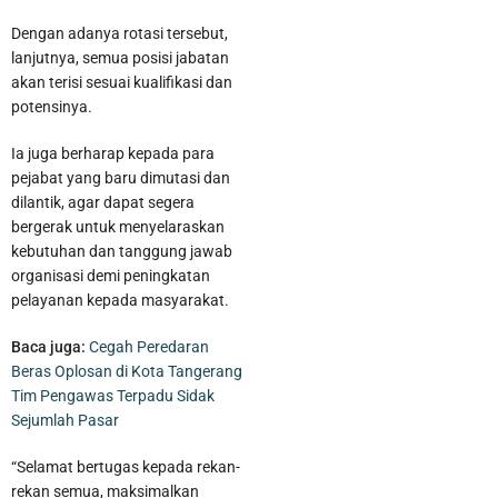
Dengan adanya rotasi tersebut,
lanjutnya, semua posisi jabatan
akan terisi sesuai kualifikasi dan
potensinya.
Ia juga berharap kepada para
pejabat yang baru dimutasi dan
dilantik, agar dapat segera
bergerak untuk menyelaraskan
kebutuhan dan tanggung jawab
HUT Kemerdekaan RI, Pemkot Tangerang Berikan Diskon 17
organisasi demi peningkatan
pelayanan kepada masyarakat.
Persen Bagi Penunggak PBB
Baca juga:
Cegah Peredaran
Beras Oplosan di Kota Tangerang
Tim Pengawas Terpadu Sidak
Sejumlah Pasar
“Selamat bertugas kepada rekan-
rekan semua, maksimalkan