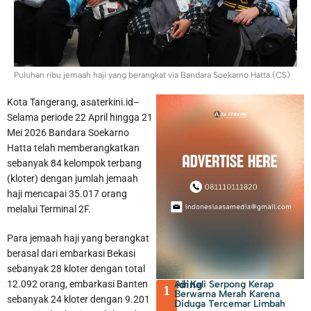
Pemkab Tangerang Berencana Buka TPS3R di Tigaraksa
Puluhan ribu jemaah haji yang berangkat via Bandara Soekarno Hatta.(CS)
Kota Tangerang, asaterkini.id–
Selama periode 22 April hingga 21
Mei 2026 Bandara Soekarno
Hatta telah memberangkatkan
sebanyak 84 kelompok terbang
(kloter) dengan jumlah jemaah
haji mencapai 35.017 orang
melalui Terminal 2F.
Para jemaah haji yang berangkat
berasal dari embarkasi Bekasi
sebanyak 28 kloter dengan total
Trending
Air Kali Serpong Kerap
12.092 orang, embarkasi Banten
1
Berwarna Merah Karena
sebanyak 24 kloter dengan 9.201
Diduga Tercemar Limbah