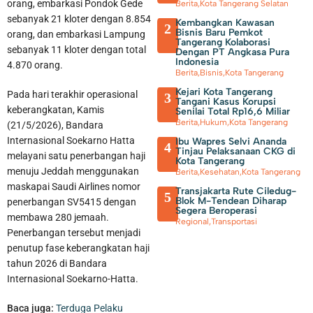
orang, embarkasi Pondok Gede
Berita
,
Kota Tangerang Selatan
sebanyak 21 kloter dengan 8.854
Kembangkan Kawasan
2
Bisnis Baru Pemkot
orang, dan embarkasi Lampung
Tangerang Kolaborasi
sebanyak 11 kloter dengan total
Dengan PT Angkasa Pura
Indonesia
4.870 orang.
Berita
,
Bisnis
,
Kota Tangerang
Kejari Kota Tangerang
Pada hari terakhir operasional
3
Tangani Kasus Korupsi
keberangkatan, Kamis
Senilai Total Rp16,6 Miliar
Berita
,
Hukum
,
Kota Tangerang
(21/5/2026), Bandara
Internasional Soekarno Hatta
Ibu Wapres Selvi Ananda
4
Tinjau Pelaksanaan CKG di
melayani satu penerbangan haji
Kota Tangerang
menuju Jeddah menggunakan
Berita
,
Kesehatan
,
Kota Tangerang
maskapai Saudi Airlines nomor
Transjakarta Rute Ciledug-
5
Blok M-Tendean Diharap
penerbangan SV5415 dengan
Segera Beroperasi
membawa 280 jemaah.
Regional
,
Transportasi
Penerbangan tersebut menjadi
penutup fase keberangkatan haji
tahun 2026 di Bandara
Internasional Soekarno-Hatta.
Baca juga:
Terduga Pelaku