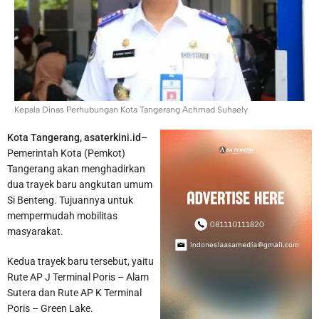
Kepala Dinas Perhubungan Kota Tangerang Achmad Suhaely
Penemuan Ratusan Senpi dan Narkoba di Sekolah Swasta
Kota Tangerang, asaterkini.id–
Ditangani Polres Metro Jakarta Selatan
Pemerintah Kota (Pemkot)
Tangerang akan menghadirkan
dua trayek baru angkutan umum
Si Benteng. Tujuannya untuk
mempermudah mobilitas
masyarakat.
Kedua trayek baru tersebut, yaitu
Rute AP J Terminal Poris – Alam
Sutera dan Rute AP K Terminal
Poris – Green Lake.