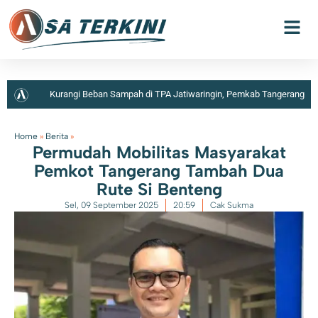
Kurangi Beban Sampah di TPA Jatiwaringin, Pemkab Tangerang
Berencana Buka TPS3R di Tigaraksa
Home
»
Berita
»
Permudah Mobilitas Masyarakat
Pemkot Tangerang Tambah Dua
Rute Si Benteng
Sel, 09 September 2025
20:59
Cak Sukma