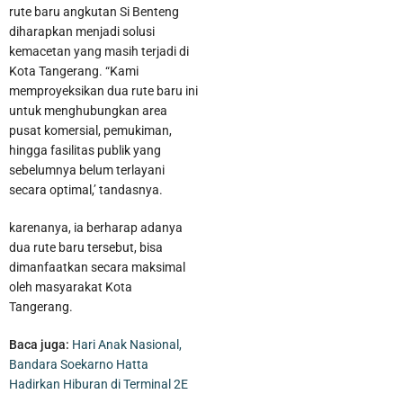
rute baru angkutan Si Benteng
diharapkan menjadi solusi
kemacetan yang masih terjadi di
Kota Tangerang. “Kami
memproyeksikan dua rute baru ini
untuk menghubungkan area
pusat komersial, pemukiman,
hingga fasilitas publik yang
sebelumnya belum terlayani
secara optimal,’ tandasnya.
Perumda TB Beri Kado Kemerdekaan Potongan Harga
karenanya, ia berharap adanya
dua rute baru tersebut, bisa
Pemasangan Sambungan Air Bersih Hingga 8I Persen
dimanfaatkan secara maksimal
oleh masyarakat Kota
Tangerang.
Baca juga:
Hari Anak Nasional,
Bandara Soekarno Hatta
Hadirkan Hiburan di Terminal 2E