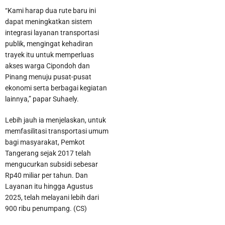
“Kami harap dua rute baru ini
dapat meningkatkan sistem
integrasi layanan transportasi
publik, mengingat kehadiran
trayek itu untuk memperluas
akses warga Cipondoh dan
Pinang menuju pusat-pusat
ekonomi serta berbagai kegiatan
lainnya,” papar Suhaely.
Lebih jauh ia menjelaskan, untuk
memfasilitasi transportasi umum
Satnarkoba Polres Metro Tangerang Kota Bekuk Pengedar Obat
bagi masyarakat, Pemkot
Tangerang sejak 2017 telah
Keras di Kosambi Tangerang
mengucurkan subsidi sebesar
Rp40 miliar per tahun. Dan
Layanan itu hingga Agustus
2025, telah melayani lebih dari
900 ribu penumpang. (CS)