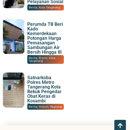
Pelayanan Sosial
Semakin Kuat
06/08/2026
|
17:31
Berita
,
Kota Tangerang
Perumda TB Beri
Kado
Kemerdekaan
Potongan Harga
Pemasangan
Sambungan Air
Bersih Hingga 8I
Persen
06/08/2026
|
16:06
Berita
,
Bisnis
,
Kota
Tangerang
Satnarkoba
Polres Metro
Tangerang Kota
Bekuk Pengedar
Obat Keras di
Kosambi
Tangerang
06/08/2026
|
14:20
Berita
,
Hukum
,
Regional