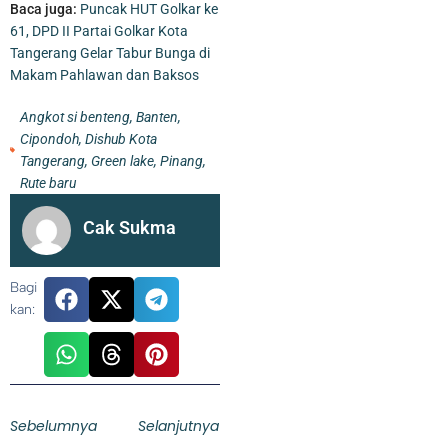
Baca juga:
Puncak HUT Golkar ke
61, DPD II Partai Golkar Kota
Tangerang Gelar Tabur Bunga di
Makam Pahlawan dan Baksos
Angkot si benteng
,
Banten
,
Cipondoh
,
Dishub Kota
Tangerang
,
Green lake
,
Pinang
,
Rute baru
Cak Sukma
Bagi
kan:
Pengganti Ketua DPRD Kota Tangerang yang Wafat Bukan
Sekedar Senioritas, Tapi Harus Punya Kapasitas dan Kapabilitas
Sebelumnya
Selanjutnya