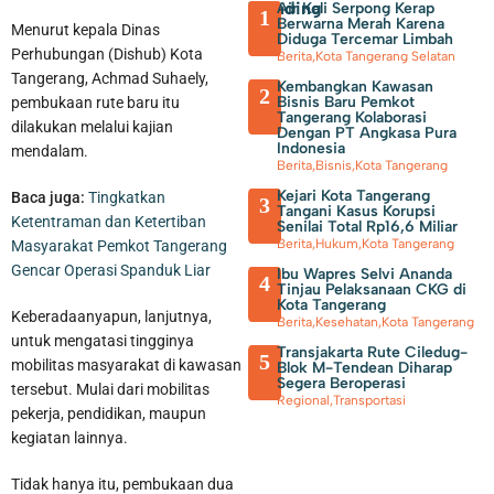
Trending
Air Kali Serpong Kerap
1
Berwarna Merah Karena
Menurut kepala Dinas
Diduga Tercemar Limbah
Perhubungan (Dishub) Kota
Berita
,
Kota Tangerang Selatan
Tangerang, Achmad Suhaely,
Kembangkan Kawasan
2
Bisnis Baru Pemkot
pembukaan rute baru itu
Tangerang Kolaborasi
dilakukan melalui kajian
Dengan PT Angkasa Pura
Indonesia
mendalam.
Berita
,
Bisnis
,
Kota Tangerang
Kejari Kota Tangerang
Baca juga:
Tingkatkan
3
Tangani Kasus Korupsi
Ketentraman dan Ketertiban
Senilai Total Rp16,6 Miliar
70 Pengurus IPSM Dilantik, Sahrudin Harap Peran PSM Sebagai
Berita
,
Hukum
,
Kota Tangerang
Masyarakat Pemkot Tangerang
Gencar Operasi Spanduk Liar
Pelayanan Sosial Semakin Kuat
Ibu Wapres Selvi Ananda
4
Tinjau Pelaksanaan CKG di
Kota Tangerang
Keberadaanyapun, lanjutnya,
Berita
,
Kesehatan
,
Kota Tangerang
untuk mengatasi tingginya
Transjakarta Rute Ciledug-
5
mobilitas masyarakat di kawasan
Blok M-Tendean Diharap
Segera Beroperasi
tersebut. Mulai dari mobilitas
Regional
,
Transportasi
pekerja, pendidikan, maupun
kegiatan lainnya.
Tidak hanya itu, pembukaan dua