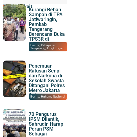
Topik Terkait
Kurangi Beban
Sampah di TPA
Jatiwaringin,
Pemkab
Tangerang
Berencana Buka
TPS3R di
Tigaraksa
06/08/2026
|
21:51
Berita
,
Kabupaten
Tangerang
,
Lingkungan
Penemuan
Ratusan Senpi
dan Narkoba di
Sekolah Swasta
Ditangani Polres
Metro Jakarta
Selatan
06/08/2026
|
20:14
Berita
,
Hukum
,
Nasional
70 Pengurus
IPSM Dilantik,
Sahrudin Harap
Peran PSM
Sebagai