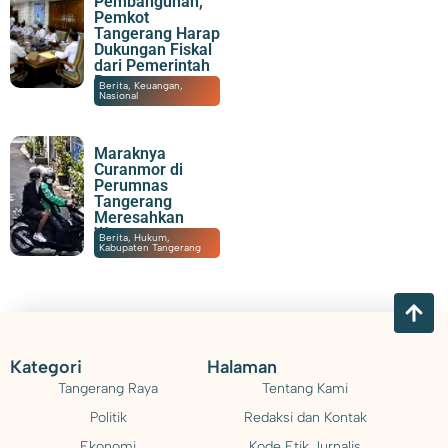
Pembangunan,
Pemkot
Tangerang Harap
Dukungan Fiskal
dari Pemerintah
Pusat
05/08/2026
|
20:07
Berita
,
Keuangan
,
Nasional
Maraknya
Curanmor di
Perumnas
Tangerang
Meresahkan
Warga
05/08/2026
|
19:25
Berita
,
Hukum
,
Kabupaten Tangerang
Kategori
Halaman
Tangerang Raya
Tentang Kami
Politik
Redaksi dan Kontak
Ekonomi
Kode Etik Jurnalis