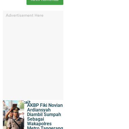
Advertisement Here
Topik Terkait
AKBP Fiki Novian
Ardiansyah
Diambil Sumpah
Sebagai
Wakapolres
Metro Tangerang