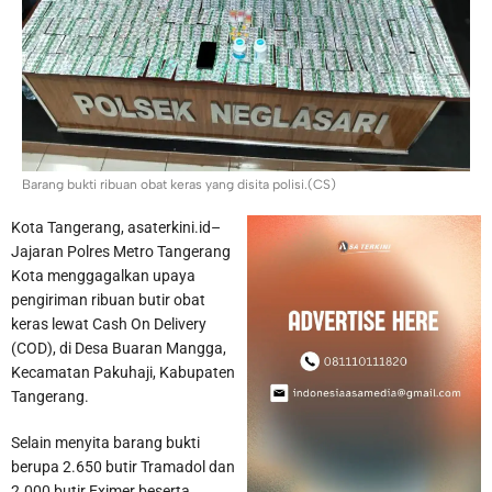
Fiskal dari Pemerintah Pusat
Maraknya Curanmor di
Perumnas Tangerang Meresahkan Warga
Barang bukti ribuan obat keras yang disita polisi.(CS)
Kota Tangerang, asaterkini.id–
Jajaran Polres Metro Tangerang
Kota menggagalkan upaya
pengiriman ribuan butir obat
keras lewat Cash On Delivery
(COD), di Desa Buaran Mangga,
Kecamatan Pakuhaji, Kabupaten
Tangerang.
Selain menyita barang bukti
berupa 2.650 butir Tramadol dan
2.000 butir Eximer beserta