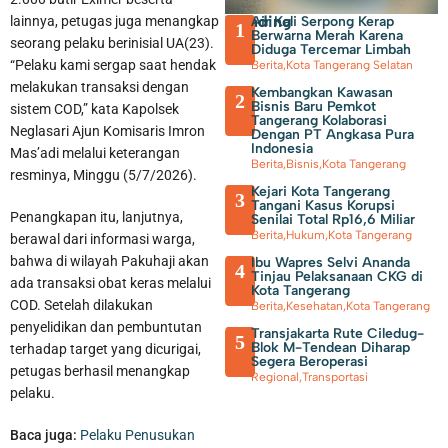
Trending
Air Kali Serpong Kerap
lainnya, petugas juga menangkap
1
Berwarna Merah Karena
seorang pelaku berinisial UA(23).
Diduga Tercemar Limbah
“Pelaku kami sergap saat hendak
Berita
,
Kota Tangerang Selatan
melakukan transaksi dengan
Kembangkan Kawasan
2
Bisnis Baru Pemkot
sistem COD,” kata Kapolsek
Tangerang Kolaborasi
Neglasari Ajun Komisaris Imron
Dengan PT Angkasa Pura
Indonesia
Mas’adi melalui keterangan
Berita
,
Bisnis
,
Kota Tangerang
resminya, Minggu (5/7/2026).
Kejari Kota Tangerang
3
Tangani Kasus Korupsi
Penangkapan itu, lanjutnya,
Senilai Total Rp16,6 Miliar
Berita
,
Hukum
,
Kota Tangerang
berawal dari informasi warga,
bahwa di wilayah Pakuhaji akan
Ibu Wapres Selvi Ananda
4
Tinjau Pelaksanaan CKG di
ada transaksi obat keras melalui
Kota Tangerang
COD. Setelah dilakukan
Berita
,
Kesehatan
,
Kota Tangerang
penyelidikan dan pembuntutan
Transjakarta Rute Ciledug-
5
Blok M-Tendean Diharap
terhadap target yang dicurigai,
Segera Beroperasi
petugas berhasil menangkap
Regional
,
Transportasi
pelaku.
Baca juga:
Pelaku Penusukan