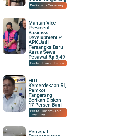
Kota
05/08/2026
|
22:26
Berita
,
Kota Tangerang
Mantan Vice
President
Business
Development PT
APK Jadi
Tersangka Baru
Kasus Sewa
Pesawat Rp 5,49
M
05/08/2026
|
21:57
Berita
,
Hukum
,
Nasional
HUT
Kemerdekaan RI,
Pemkot
Tangerang
Berikan Diskon
17 Persen Bagi
Penunggak PBB
05/08/2026
|
20:52
Berita
,
Ekonomi
,
Kota
Tangerang
Percepat