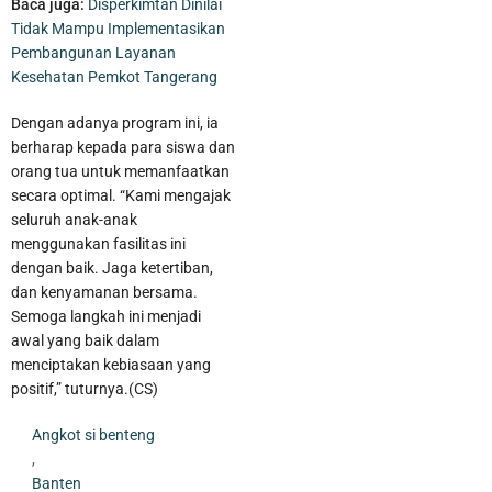
Baca juga:
Disperkimtan Dinilai
Tidak Mampu Implementasikan
Pembangunan Layanan
Kesehatan Pemkot Tangerang
Dengan adanya program ini, ia
berharap kepada para siswa dan
orang tua untuk memanfaatkan
secara optimal. “Kami mengajak
seluruh anak-anak
menggunakan fasilitas ini
dengan baik. Jaga ketertiban,
dan kenyamanan bersama.
Pelaku Pencurian Sepeda Motor Beserta Penadahnya Dibekuk
Semoga langkah ini menjadi
awal yang baik dalam
Polisi di Karawaci
menciptakan kebiasaan yang
positif,” tuturnya.(CS)
Angkot si benteng
,
Banten