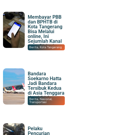
Membayar PBB
dan BPHTB di
Kota Tangerang
Bisa Melalui
online, Ini
Sejumlah Kanal
yang Disiapkan
07/08/2026
|
21:15
Berita
,
Kota Tangerang
Bandara
Soekarno Hatta
Jadi Bandara
Tersibuk Kedua
di Asia Tenggara
Versi OAG
07/08/2026
|
19:23
Berita
,
Nasional
,
Transportasi
Pelaku
Pencurian