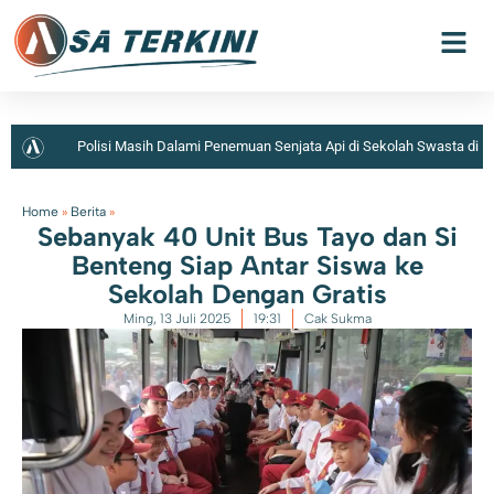
Polisi Masih Dalami Penemuan Senjata Api di Sekolah Swasta di
Jaksel
Home
»
Berita
»
Sebanyak 40 Unit Bus Tayo dan Si
Benteng Siap Antar Siswa ke
Sekolah Dengan Gratis
Ming, 13 Juli 2025
19:31
Cak Sukma