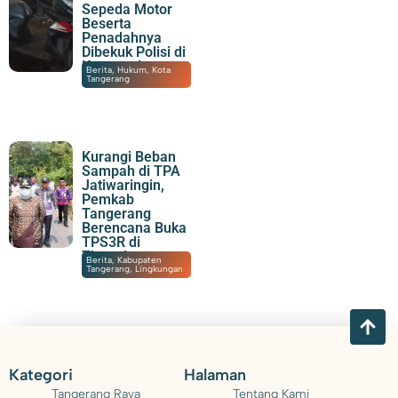
Sepeda Motor
Beserta
Penadahnya
Dibekuk Polisi di
Karawaci
07/08/2026
|
15:55
Berita
,
Hukum
,
Kota
Tangerang
Kurangi Beban
Sampah di TPA
Jatiwaringin,
Pemkab
Tangerang
Berencana Buka
TPS3R di
Tigaraksa
06/08/2026
|
21:51
Berita
,
Kabupaten
Tangerang
,
Lingkungan
Kategori
Halaman
Tangerang Raya
Tentang Kami