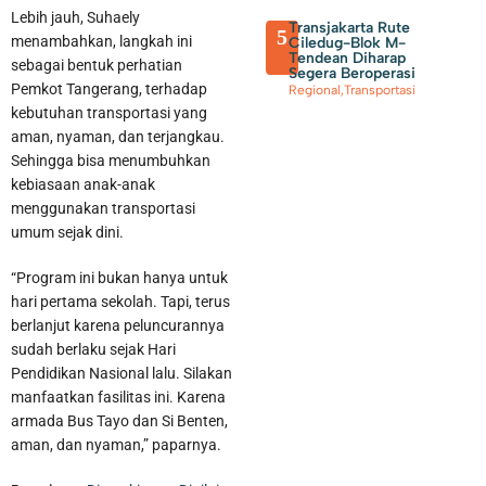
Lebih jauh, Suhaely
Transjakarta Rute
5
menambahkan, langkah ini
Ciledug-Blok M-
Tendean Diharap
sebagai bentuk perhatian
Segera Beroperasi
Pemkot Tangerang, terhadap
Regional
,
Transportasi
kebutuhan transportasi yang
aman, nyaman, dan terjangkau.
Sehingga bisa menumbuhkan
kebiasaan anak-anak
menggunakan transportasi
umum sejak dini.
Bandara Soekarno Hatta Jadi Bandara Tersibuk Kedua di Asia
“Program ini bukan hanya untuk
hari pertama sekolah. Tapi, terus
Tenggara Versi OAG
berlanjut karena peluncurannya
sudah berlaku sejak Hari
Pendidikan Nasional lalu. Silakan
manfaatkan fasilitas ini. Karena
armada Bus Tayo dan Si Benten,
aman, dan nyaman,” paparnya.