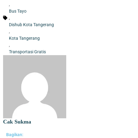
,
Bus Tayo
,
Dishub Kota Tangerang
,
Kota Tangerang
,
Transportasi Gratis
Kurangi Beban Sampah di TPA Jatiwaringin, Pemkab Tangerang
Berencana Buka TPS3R di Tigaraksa
Cak Sukma
Bagikan: