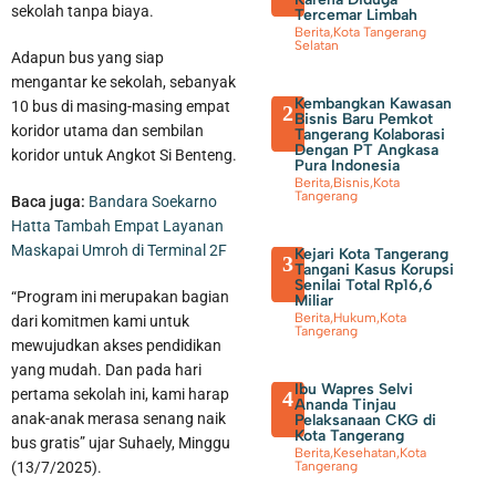
sekolah tanpa biaya.
Tercemar Limbah
Berita
,
Kota Tangerang
Selatan
Adapun bus yang siap
mengantar ke sekolah, sebanyak
Kembangkan Kawasan
10 bus di masing-masing empat
2
Bisnis Baru Pemkot
koridor utama dan sembilan
Tangerang Kolaborasi
Dengan PT Angkasa
koridor untuk Angkot Si Benteng.
Pura Indonesia
Berita
,
Bisnis
,
Kota
Tangerang
Baca juga:
Bandara Soekarno
Hatta Tambah Empat Layanan
Sambut Kemerdekaan, Walikota Tangerang Beserta Jajaran
Maskapai Umroh di Terminal 2F
Kejari Kota Tangerang
3
Tangani Kasus Korupsi
Bersih-Bersih Lingkungan
Senilai Total Rp16,6
“Program ini merupakan bagian
Miliar
Berita
,
Hukum
,
Kota
dari komitmen kami untuk
Tangerang
mewujudkan akses pendidikan
yang mudah. Dan pada hari
Ibu Wapres Selvi
pertama sekolah ini, kami harap
4
Ananda Tinjau
anak-anak merasa senang naik
Pelaksanaan CKG di
Kota Tangerang
bus gratis” ujar Suhaely, Minggu
Berita
,
Kesehatan
,
Kota
(13/7/2025).
Tangerang