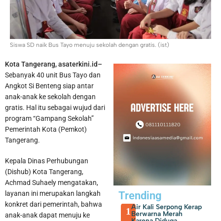
Siswa SD naik Bus Tayo menuju sekolah dengan gratis. (ist)
Kota Tangerang, asaterkini.id–
Sebanyak 40 unit Bus Tayo dan
Membayar PBB dan BPHTB di Kota Tangerang Bisa Melalui
Angkot Si Benteng siap antar
anak-anak ke sekolah dengan
online, Ini Sejumlah Kanal yang Disiapkan
gratis. Hal itu sebagai wujud dari
program “Gampang Sekolah”
Pemerintah Kota (Pemkot)
Tangerang.
Kepala Dinas Perhubungan
(Dishub) Kota Tangerang,
Achmad Suhaely mengatakan,
layanan ini merupakan langkah
Trending
konkret dari pemerintah, bahwa
Air Kali Serpong Kerap
1
Berwarna Merah
anak-anak dapat menuju ke
Karena Diduga