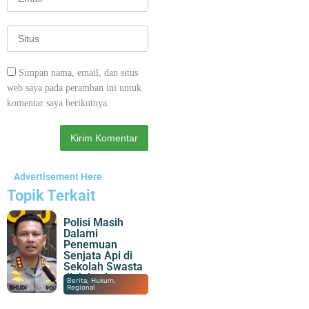
Simpan nama, email, dan situs
web saya pada peramban ini untuk
komentar saya berikutnya.
Advertisement Here
Topik Terkait
Polisi Masih
Dalami
Penemuan
Senjata Api di
Sekolah Swasta
di Jaksel
07/08/2026
|
22:07
Berita
,
Hukum
,
Regional