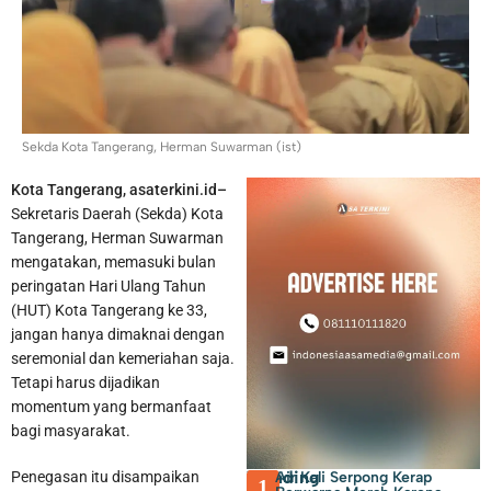
Keras di Kosambi Tangerang
Pengganti Ketua DPRD Kota
Tangerang yang Wafat Bukan Sekedar Senioritas, Tapi Harus Punya
Kapasitas dan Kapabilitas
Sekda Kota Tangerang, Herman Suwarman (ist)
Kota Tangerang, asaterkini.id–
Sekretaris Daerah (Sekda) Kota
Tangerang, Herman Suwarman
mengatakan, memasuki bulan
peringatan Hari Ulang Tahun
(HUT) Kota Tangerang ke 33,
jangan hanya dimaknai dengan
seremonial dan kemeriahan saja.
Tetapi harus dijadikan
momentum yang bermanfaat
bagi masyarakat.
Trending
Air Kali Serpong Kerap
Penegasan itu disampaikan
1