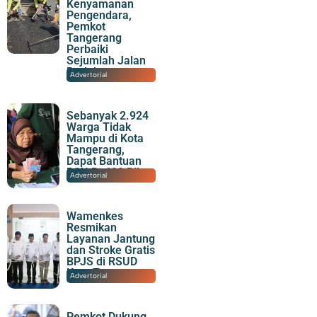
Kenyamanan
Pengendara,
Pemkot
Tangerang
Perbaiki
Sejumlah Jalan
Berlubang
01/03/2026
|
20:18
Advertorial
Sebanyak 2.924
Warga Tidak
Mampu di Kota
Tangerang,
Dapat Bantuan
BSU Rp600 Ribu
27/02/2026
|
21:18
Advertorial
Wamenkes
Resmikan
Layanan Jantung
dan Stroke Gratis
BPJS di RSUD
Kota Tangerang
14/02/2026
|
15:34
Advertorial
Pemkot Dukung