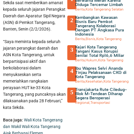
Berwarna Merah Karena
Sekda saat memberikan amanat
Diduga Tercemar Limbah
kepada seluruh jajaran Perangkat
Berita
,
Kota Tangerang Selatan
Daerah dan Aparatur Sipil Negara
Kembangkan Kawasan
2
Bisnis Baru Pemkot
(ASN) di Pemkot Tangerang,
Tangerang Kolaborasi
Banten, Senin (2/2/2026).
Dengan PT Angkasa Pura
Indonesia
Berita
,
Bisnis
,
Kota Tangerang
“Saya meminta kepada seluruh
Kejari Kota Tangerang
jajaran perangkat daerah dan
3
Tangani Kasus Korupsi
ASN Kota Tangerang, untuk
Senilai Total Rp16,6 Miliar
Berita
,
Hukum
,
Kota Tangerang
berpartisipasi aktif dan
berkolaborasi dalam
Ibu Wapres Selvi Ananda
4
Tinjau Pelaksanaan CKG di
menyukseskan serta
Kota Tangerang
memeriahkan rangkaian
Berita
,
Kesehatan
,
Kota Tangerang
perayaan HUT ke-33 Kota
Transjakarta Rute Ciledug-
5
Blok M-Tendean Diharap
Tangerang, yang puncaknya akan
Segera Beroperasi
dilaksanakan pada 28 Februari,”
Regional
,
Transportasi
kata Sekda.
Baca juga:
Wali Kota Tangerang
dan Wakil Wali Kota Tangerang
Ajak Berbagai Elemen