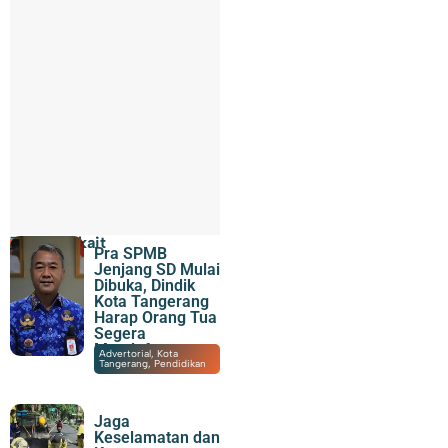
Topik Terkait
Pra SPMB
Jenjang SD Mulai
Dibuka, Dindik
Kota Tangerang
Harap Orang Tua
Segera
Mendaftar
20/04/2026
|
20:57
Advertorial
,
Kota
Tangerang
,
Pendidikan
Jaga
Keselamatan dan