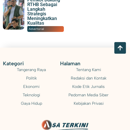
RTHB Sebagai
Langkah
Strategis
Meningkatkan
Kualitas
Lingkungan
13/02/2026
|
21:03
Advertorial
Kategori
Halaman
Tangerang Raya
Tentang Kami
Politik
Redaksi dan Kontak
Ekonomi
Kode Etik Jurnalis
Teknologi
Pedoman Media Siber
Gaya Hidup
Kebijakan Privasi