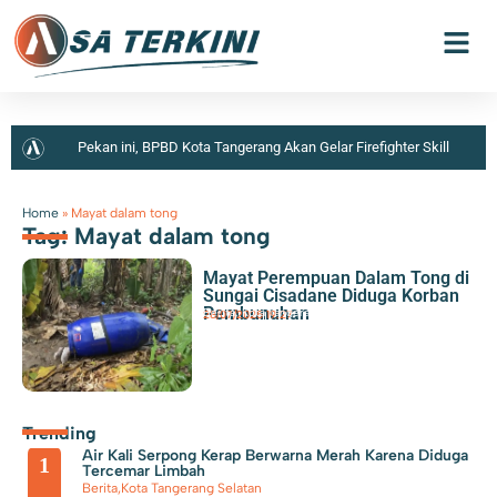
Pekan ini, BPBD Kota Tangerang Akan Gelar Firefighter Skill
Competition 2026
Warga Kota Tangerang Diimbau Tidak
Home
»
Mayat dalam tong
Tag: Mayat dalam tong
Memberikan Hadiah Apapun Kepada ASN
Seorang Lansia
Mayat Perempuan Dalam Tong di
Mengaku Disekap di Apartemen Serpong, Mobil dan Barang
Sungai Cisadane Diduga Korban
Pembunuhan
Berita
,
Kota Tangerang
28/07/2025
|
19:27
Berharga Dibawa Kabur Pelaku
Polisi Tetapkan 5
Tersangka Dalam Kasus Penganiayaan Karyawan Bank Keliling di
Panongan
Wabup Tangerang Ingatkan Mahasiswa Tidak
Trending
Air Kali Serpong Kerap Berwarna Merah Karena Diduga
Hanya Unggul Akademik, Tetapi Juga Beretika dan Sadar Hukum
1
Tercemar Limbah
Berita
,
Kota Tangerang Selatan