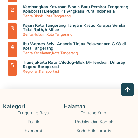
Seskab Teddy Indra Wijaya dan Mensos Syaiful Yusuf Tinjau
Kembangkan Kawasan Bisnis Baru Pemkot Tangerang
2
Kolaborasi Dengan PT Angkasa Pura Indonesia
Sekolah Rakyat di Curug Tangerang
Berita
,
Bisnis
,
Kota Tangerang
Kejari Kota Tangerang Tangani Kasus Korupsi Senilai
3
Total Rp16,6 Miliar
Berita
,
Hukum
,
Kota Tangerang
Ibu Wapres Selvi Ananda Tinjau Pelaksanaan CKG di
4
Kota Tangerang
Berita
,
Kesehatan
,
Kota Tangerang
Transjakarta Rute Ciledug-Blok M-Tendean Diharap
5
Segera Beroperasi
Regional
,
Transportasi
Kategori
Halaman
Tangerang Raya
Tentang Kami
Politik
Redaksi dan Kontak
Ekonomi
Kode Etik Jurnalis