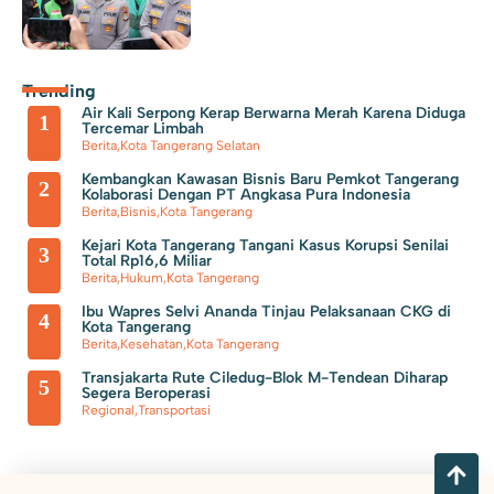
Polsek Neglasari Tangkap Pengedar Obat Keras dengan 1.785
Barang Bukti
Trending
Air Kali Serpong Kerap Berwarna Merah Karena Diduga
1
Tercemar Limbah
Berita
,
Kota Tangerang Selatan
Kembangkan Kawasan Bisnis Baru Pemkot Tangerang
2
Kolaborasi Dengan PT Angkasa Pura Indonesia
Berita
,
Bisnis
,
Kota Tangerang
Kejari Kota Tangerang Tangani Kasus Korupsi Senilai
3
Total Rp16,6 Miliar
Berita
,
Hukum
,
Kota Tangerang
Ibu Wapres Selvi Ananda Tinjau Pelaksanaan CKG di
4
Kota Tangerang
Berita
,
Kesehatan
,
Kota Tangerang
Transjakarta Rute Ciledug-Blok M-Tendean Diharap
5
Segera Beroperasi
Regional
,
Transportasi