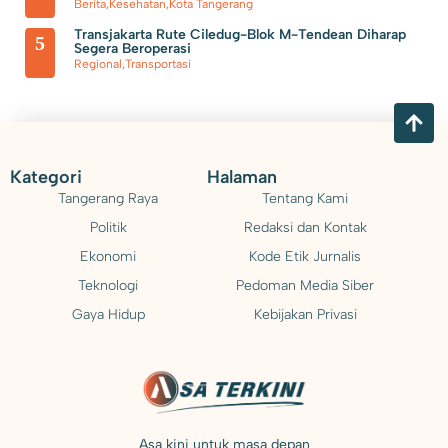
Berita
,
Kesehatan
,
Kota Tangerang
Transjakarta Rute Ciledug-Blok M-Tendean Diharap
5
Segera Beroperasi
Regional
,
Transportasi
Kategori
Halaman
Tangerang Raya
Tentang Kami
Politik
Redaksi dan Kontak
Ekonomi
Kode Etik Jurnalis
Teknologi
Pedoman Media Siber
Gaya Hidup
Kebijakan Privasi
Asa kini untuk masa depan