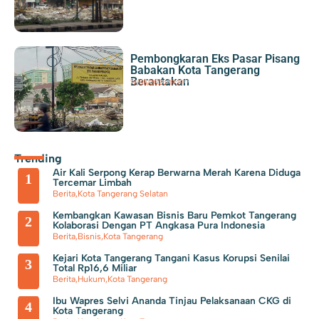
Tersangka Baru Kasus Sewa Pesawat Rp 5,49 M
HUT
Kemerdekaan RI, Pemkot Tangerang Berikan Diskon 17 Persen Bagi
Pembongkaran Eks Pasar Pisang
Penunggak PBB
Babakan Kota Tangerang
Berantakan
Berita
,
Kota Tangerang
19/05/2025
|
19:19
Trending
Air Kali Serpong Kerap Berwarna Merah Karena Diduga
1
Tercemar Limbah
Berita
,
Kota Tangerang Selatan
Kembangkan Kawasan Bisnis Baru Pemkot Tangerang
2
Kolaborasi Dengan PT Angkasa Pura Indonesia
Berita
,
Bisnis
,
Kota Tangerang
Kejari Kota Tangerang Tangani Kasus Korupsi Senilai
3
Total Rp16,6 Miliar
Berita
,
Hukum
,
Kota Tangerang
Ibu Wapres Selvi Ananda Tinjau Pelaksanaan CKG di
4
Kota Tangerang