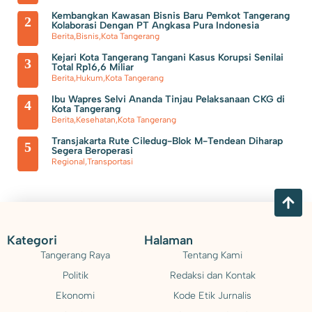
Polsek Neglasari Tangkap Pengedar Obat Keras dengan 1.785
Kembangkan Kawasan Bisnis Baru Pemkot Tangerang
2
Kolaborasi Dengan PT Angkasa Pura Indonesia
Barang Bukti
Berita
,
Bisnis
,
Kota Tangerang
Kejari Kota Tangerang Tangani Kasus Korupsi Senilai
3
Total Rp16,6 Miliar
Berita
,
Hukum
,
Kota Tangerang
Ibu Wapres Selvi Ananda Tinjau Pelaksanaan CKG di
4
Kota Tangerang
Berita
,
Kesehatan
,
Kota Tangerang
Transjakarta Rute Ciledug-Blok M-Tendean Diharap
5
Segera Beroperasi
Regional
,
Transportasi
Kategori
Halaman
Tangerang Raya
Tentang Kami
Politik
Redaksi dan Kontak
Ekonomi
Kode Etik Jurnalis