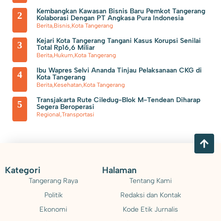
Keras di Kosambi Tangerang
Pengganti Ketua DPRD Kota
Kembangkan Kawasan Bisnis Baru Pemkot Tangerang
2
Kolaborasi Dengan PT Angkasa Pura Indonesia
Tangerang yang Wafat Bukan Sekedar Senioritas, Tapi Harus Punya
Berita
,
Bisnis
,
Kota Tangerang
Kejari Kota Tangerang Tangani Kasus Korupsi Senilai
Kapasitas dan Kapabilitas
3
Total Rp16,6 Miliar
Berita
,
Hukum
,
Kota Tangerang
Ibu Wapres Selvi Ananda Tinjau Pelaksanaan CKG di
4
Kota Tangerang
Berita
,
Kesehatan
,
Kota Tangerang
Transjakarta Rute Ciledug-Blok M-Tendean Diharap
5
Segera Beroperasi
Regional
,
Transportasi
Kategori
Halaman
Tangerang Raya
Tentang Kami
Politik
Redaksi dan Kontak
Ekonomi
Kode Etik Jurnalis