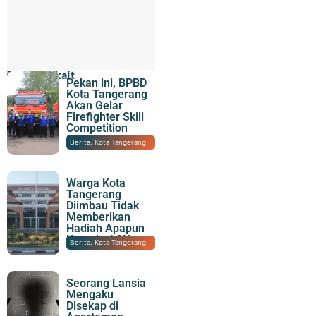
Topik Terkait
Pekan ini, BPBD
Kota Tangerang
Akan Gelar
Firefighter Skill
Competition
2026
09/08/2026
|
19:58
Berita
,
Kota Tangerang
Warga Kota
Tangerang
Diimbau Tidak
Memberikan
Hadiah Apapun
Kepada ASN
09/08/2026
|
19:10
Berita
,
Kota Tangerang
Seorang Lansia
Mengaku
Disekap di