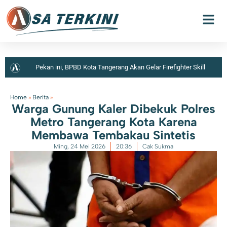
Pekan ini, BPBD Kota Tangerang Akan Gelar Firefighter Skill
Competition 2026
Warga Kota Tangerang Diimbau Tidak
Home
»
Berita
»
Warga Gunung Kaler Dibekuk Polres
Memberikan Hadiah Apapun Kepada ASN
Seorang Lansia
Metro Tangerang Kota Karena
Mengaku Disekap di Apartemen Serpong, Mobil dan Barang
Membawa Tembakau Sintetis
Ming, 24 Mei 2026
20:36
Cak Sukma
Berharga Dibawa Kabur Pelaku
Polisi Tetapkan 5
Tersangka Dalam Kasus Penganiayaan Karyawan Bank Keliling di
Panongan
Wabup Tangerang Ingatkan Mahasiswa Tidak
Hanya Unggul Akademik, Tetapi Juga Beretika dan Sadar Hukum