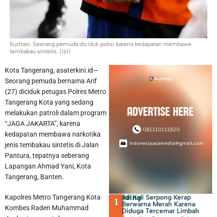
Seskab Teddy Indra Wijaya dan Mensos Syaiful Yusuf Tinjau
Sekolah Rakyat di Curug Tangerang
Ilustrasi: Seorang pemuda diciduk polisi karena kedapatan membawa
tembakau sintetis. (ist)
Kota Tangerang, asaterkini.id—
Seorang pemuda bernama Arif
(27) diciduk petugas Polres Metro
Tangerang Kota yang sedang
melakukan patroli dalam program
“JAGA JAKARTA”, karena
kedapatan membawa narkotika
jenis tembakau sintetis di Jalan
Pantura, tepatnya seberang
Lapangan Ahmad Yani, Kota
Tangerang, Banten.
Trending
Air Kali Serpong Kerap
Kapolres Metro Tangerang Kota
1
Berwarna Merah Karena
Kombes Raden Muhammad
Diduga Tercemar Limbah