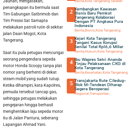
Jauhari, mengatakan,
Berita
,
Kota Tangerang Selatan
penangkapan itu bermula saat
Kembangkan Kawasan
2
Bisnis Baru Pemkot
Tim Gabungan Satbrimob dan
Tangerang Kolaborasi
Tim Presisi Sat Samapta
Dengan PT Angkasa Pura
Indonesia
melakukan patroli rutin di sekitar
Berita
,
Bisnis
,
Kota Tangerang
jalan Daan Mogot, Kota
Kejari Kota Tangerang
3
Tangerang.
Tangani Kasus Korupsi
Senilai Total Rp16,6 Miliar
Berita
,
Hukum
,
Kota Tangerang
Saat itu pula petugas mencurigai
seorang pengendara sepeda
Ibu Wapres Selvi Ananda
4
Tinjau Pelaksanaan CKG di
motor Honda Scoopy tanpa plat
Kota Tangerang
nomor yang berhenti di dekat
Berita
,
Kesehatan
,
Kota Tangerang
steam mobil yang sudah tutup.
Transjakarta Rute Ciledug-
5
Blok M-Tendean Diharap
Ketika dihampiri, kata Kapolres,
Segera Beroperasi
pemuda tersebut tancap gas,
Regional
,
Transportasi
sehingga petugas melakukan
pengejaran hingga berhasil
menghentikan laju sepeda motor
itu di Jalan Pantura, seberang
Lapangan Ahmad Yani.