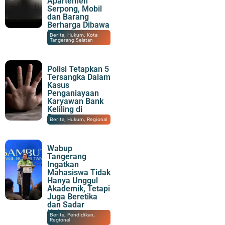
Apartemen
Serpong, Mobil
dan Barang
Berharga Dibawa
Kabur Pelaku
08/08/2026
|
23:30
Berita
,
Hukum
,
Kota
Tangerang Selatan
Polisi Tetapkan 5
Tersangka Dalam
Kasus
Penganiayaan
Karyawan Bank
Keliling di
Panongan
08/08/2026
|
21:43
Berita
,
Hukum
,
Regional
Wabup
Tangerang
Ingatkan
Mahasiswa Tidak
Hanya Unggul
Akademik, Tetapi
Juga Beretika
dan Sadar
Hukum
08/08/2026
|
20:30
Berita
,
Pendidikan
,
Regional