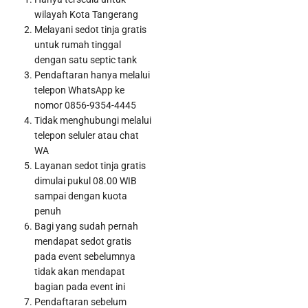
wilayah Kota Tangerang
⁠Melayani sedot tinja gratis
untuk rumah tinggal
dengan satu septic tank
Pendaftaran hanya melalui
telepon WhatsApp ke
nomor 0856-9354-4445
⁠Tidak menghubungi melalui
telepon seluler atau chat
WA
Layanan sedot tinja gratis
Bandara Soekarno Hatta Jadi Bandara Tersibuk Kedua di Asia
dimulai pukul 08.00 WIB
Tenggara Versi OAG
sampai dengan kuota
penuh
Bagi yang sudah pernah
mendapat sedot gratis
pada event sebelumnya
tidak akan mendapat
bagian pada event ini
Pendaftaran sebelum