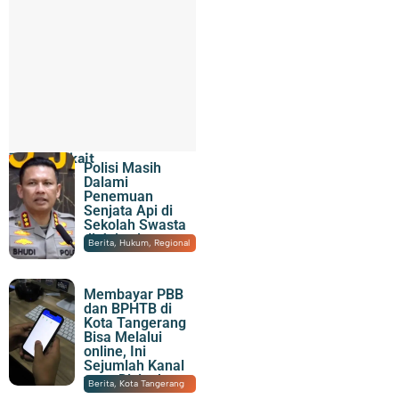
Topik Terkait
Polisi Masih
Dalami
Penemuan
Senjata Api di
Sekolah Swasta
di Jaksel
07/08/2026
|
22:07
Berita
,
Hukum
,
Regional
Membayar PBB
dan BPHTB di
Kota Tangerang
Bisa Melalui
online, Ini
Sejumlah Kanal
yang Disiapkan
07/08/2026
|
21:15
Berita
,
Kota Tangerang