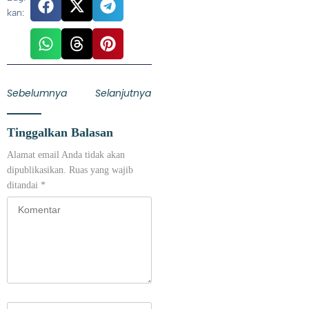
kan:
Sebelumnya
Selanjutnya
Tinggalkan Balasan
Alamat email Anda tidak akan
dipublikasikan.
Ruas yang wajib
ditandai
*
Kurangi Beban Sampah di TPA Jatiwaringin, Pemkab Tangerang
Berencana Buka TPS3R di Tigaraksa