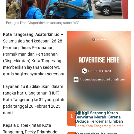
Petugas Dari Disperkimtan sedang sedot WC
Kota Tangerang, Asaterkini.id –
Selama tiga hari kedepan, 26-28
Februari, Dinas Perumahan,
Membayar PBB dan BPHTB di Kota Tangerang Bisa Melalui
Permukiman dan Pertanahan
(Disperkimtan) Kota Tangerang
online, Ini Sejumlah Kanal yang Disiapkan
memberikan layanan sedot WC
gratis bagi masyarakat setempat
Layanan itu itu dilakukan, dalam
rangka hari ulang tahun (HUT)
Kota Tangerang ke 32 yang jatuh
pada tanggal 28 Februari 2025
Trending
Air Kali Serpong Kerap
nanti.
1
Berwarna Merah Karena
Diduga Tercemar Limbah
Kepala Disperkimtan Kota
Berita
,
Kota Tangerang Selatan
Tangerang, Decky Priambodo