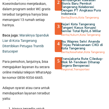
Kembangkan Kawasan
2
Bisnis Baru Pemkot
Koesrindartono menjelaskan,
Tangerang Kolaborasi
dalam program sedot WC gratis
Dengan PT Angkasa Pura
Indonesia
tersebut targetnya hanya bisa
Berita
,
Bisnis
,
Kota Tangerang
menangani 13 rumah setiap
Kejari Kota Tangerang
harinya.
3
Tangani Kasus Korupsi
Senilai Total Rp16,6 Miliar
Berita
,
Hukum
,
Kota Tangerang
Baca juga:
Maraknya Spanduk
Liar di Kota Tangerang
Ibu Wapres Selvi Ananda
4
Tinjau Pelaksanaan CKG di
Ditertibkan Petugas Trantib
Kota Tangerang
Sambut Kemerdekaan, Walikota Tangerang Beserta Jajaran
Batuceper
Berita
,
Kesehatan
,
Kota Tangerang
Transjakarta Rute Ciledug-
Bersih-Bersih Lingkungan
5
Para pemohon, lanjutnya, bisa
Blok M-Tendean Diharap
Segera Beroperasi
mengajukan layanan itu secara
Regional
,
Transportasi
online melalui telepon WhatsApp
ke nomor 0856-9354-4445.
Adapun syarat atau cara untuk
mendapatkan layanan tersebut
yaitu:
Hanya tersedia untuk