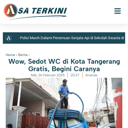
Polisi Masih Dalami Penemuan Senjata Api di Sekolah Swasta di
Jaksel
Home
»
Berita
»
Wow, Sedot WC di Kota Tangerang
Gratis, Begini Caranya
Rab, 26 Februari 2025
20:27
Ananda