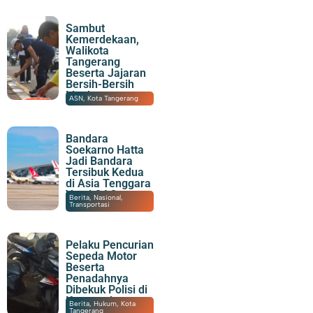
Sambut
Kemerdekaan,
Walikota
Tangerang
Beserta Jajaran
Bersih-Bersih
Lingkungan
07/08/2026
|
20:06
ASN
,
Kota Tangerang
Bandara
Soekarno Hatta
Jadi Bandara
Tersibuk Kedua
di Asia Tenggara
Versi OAG
07/08/2026
|
19:23
Berita
,
Nasional
,
Transportasi
Pelaku Pencurian
Sepeda Motor
Beserta
Penadahnya
Dibekuk Polisi di
Karawaci
07/08/2026
|
15:55
Berita
,
Hukum
,
Kota
Tangerang