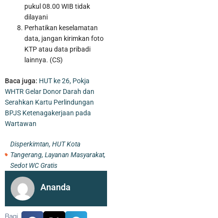
pukul 08.00 WIB tidak
dilayani
Perhatikan keselamatan
data, jangan kirimkan foto
KTP atau data pribadi
lainnya. (CS)
Baca juga:
HUT ke 26, Pokja
WHTR Gelar Donor Darah dan
Serahkan Kartu Perlindungan
BPJS Ketenagakerjaan pada
Wartawan
Pelaku Pencurian Sepeda Motor Beserta Penadahnya Dibekuk
Disperkimtan
,
HUT Kota
Polisi di Karawaci
Tangerang
,
Layanan Masyarakat
,
Sedot WC Gratis
Ananda
Bagi