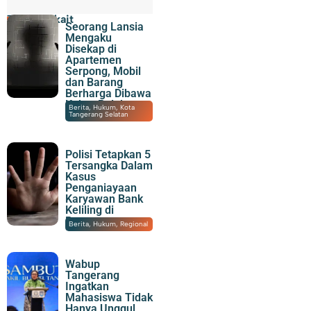
Topik Terkait
Seorang Lansia
Mengaku
Disekap di
Apartemen
Serpong, Mobil
dan Barang
Berharga Dibawa
Kabur Pelaku
08/08/2026
|
23:30
Berita
,
Hukum
,
Kota
Tangerang Selatan
Polisi Tetapkan 5
Tersangka Dalam
Kasus
Penganiayaan
Karyawan Bank
Keliling di
Panongan
08/08/2026
|
21:43
Berita
,
Hukum
,
Regional
Wabup
Tangerang
Ingatkan
Mahasiswa Tidak
Hanya Unggul