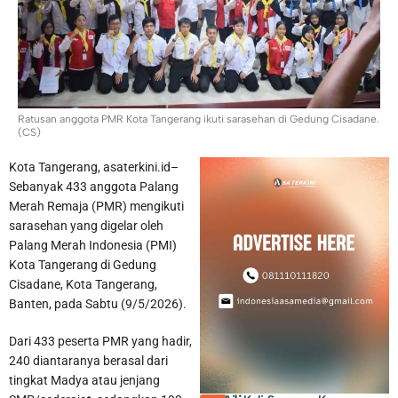
Polsek Neglasari Tangkap Pengedar Obat Keras dengan 1.785
Barang Bukti
Ratusan anggota PMR Kota Tangerang ikuti sarasehan di Gedung Cisadane.
(CS)
Kota Tangerang, asaterkini.id–
Sebanyak 433 anggota Palang
Merah Remaja (PMR) mengikuti
sarasehan yang digelar oleh
Palang Merah Indonesia (PMI)
Kota Tangerang di Gedung
Cisadane, Kota Tangerang,
Banten, pada Sabtu (9/5/2026).
Dari 433 peserta PMR yang hadir,
240 diantaranya berasal dari
tingkat Madya atau jenjang