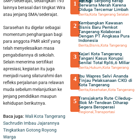
Trending
Air Kali Serpong Kerap
SMP/sederajat, sedangkan 193
1
Berwarna Merah Karena
lainnya berasal dari tingkat Wira
Diduga Tercemar Limbah
atau jenjang SMA/sederajat.
Berita
,
Kota Tangerang Selatan
Kembangkan Kawasan
2
Bisnis Baru Pemkot
Sarasehan itu digelar sebagai
Tangerang Kolaborasi
momentum penghargaan bagi
Dengan PT Angkasa Pura
Indonesia
para anggota PMR aktif yang
Berita
,
Bisnis
,
Kota Tangerang
telah menyelesaikan masa
Kejari Kota Tangerang
pengabdiannya di sekolah.
3
Tangani Kasus Korupsi
Selain menerima sertifikat
Senilai Total Rp16,6 Miliar
Berita
,
Hukum
,
Kota Tangerang
apresiasi, kegiatan itu juga
menjadi ruang silaturahmi dan
Ibu Wapres Selvi Ananda
4
Tinjau Pelaksanaan CKG di
refleks perjalanan para relawan
Kota Tangerang
muda sebelum melanjutkan ke
Berita
,
Kesehatan
,
Kota Tangerang
jenjang pendidikan maupun
Transjakarta Rute Ciledug-
5
Blok M-Tendean Diharap
kehidupan berikutnya.
Segera Beroperasi
Regional
,
Transportasi
Baca juga:
Wali Kota Tangerang
Sachrudin Imbau Jajarannya
Tingkatkan Gotong Royong
Warga