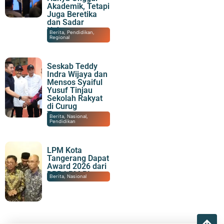
Akademik, Tetapi
Juga Beretika
dan Sadar
Hukum
08/08/2026
|
20:30
Berita
,
Pendidikan
,
Regional
Seskab Teddy
Indra Wijaya dan
Mensos Syaiful
Yusuf Tinjau
Sekolah Rakyat
di Curug
Tangerang
08/08/2026
|
19:57
Berita
,
Nasional
,
Pendidikan
LPM Kota
Tangerang Dapat
Award 2026 dari
DPP LPM RI
08/08/2026
|
17:40
Berita
,
Nasional