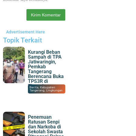
Advertisement Here
Topik Terkait
Kurangi Beban
Sampah di TPA
Jatiwaringin,
Pemkab
Tangerang
Berencana Buka
TPS3R di
Tigaraksa
06/08/2026
|
21:51
Berita
,
Kabupaten
Tangerang
,
Lingkungan
Penemuan
Ratusan Senpi
dan Narkoba di
Sekolah Swasta