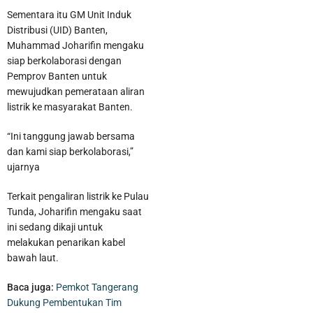
Sementara itu GM Unit Induk
Distribusi (UID) Banten,
Muhammad Joharifin mengaku
siap berkolaborasi dengan
Pemprov Banten untuk
mewujudkan pemerataan aliran
listrik ke masyarakat Banten.
“Ini tanggung jawab bersama
dan kami siap berkolaborasi,”
ujarnya
Satnarkoba Polres Metro Tangerang Kota Bekuk Pengedar Obat
Terkait pengaliran listrik ke Pulau
Tunda, Joharifin mengaku saat
Keras di Kosambi Tangerang
ini sedang dikaji untuk
melakukan penarikan kabel
bawah laut.
Baca juga:
Pemkot Tangerang
Dukung Pembentukan Tim