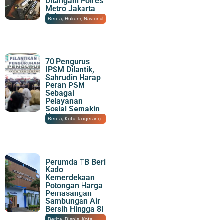
Ditangani Polres
Metro Jakarta
Selatan
06/08/2026
|
20:14
Berita
,
Hukum
,
Nasional
70 Pengurus
IPSM Dilantik,
Sahrudin Harap
Peran PSM
Sebagai
Pelayanan
Sosial Semakin
Kuat
06/08/2026
|
17:31
Berita
,
Kota Tangerang
Perumda TB Beri
Kado
Kemerdekaan
Potongan Harga
Pemasangan
Sambungan Air
Bersih Hingga 8I
Persen
06/08/2026
|
16:06
Berita
,
Bisnis
,
Kota