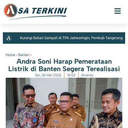
Kurangi Beban Sampah di TPA Jatiwaringin, Pemkab Tangerang
Berencana Buka TPS3R di Tigaraksa
Home
»
Banten
»
Andra Soni Harap Pemerataan
Listrik di Banten Segera Terealisasi
Sel, 06 Mei 2025
18:03
Ananda