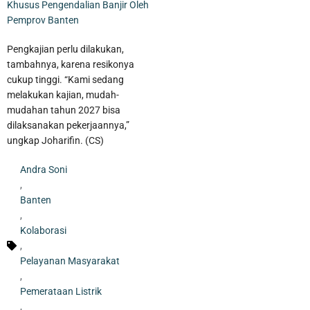
Khusus Pengendalian Banjir Oleh
Pemprov Banten
Pengkajian perlu dilakukan,
tambahnya, karena resikonya
cukup tinggi. “Kami sedang
melakukan kajian, mudah-
mudahan tahun 2027 bisa
dilaksanakan pekerjaannya,”
ungkap Joharifin. (CS)
Andra Soni
,
Banten
,
Pengganti Ketua DPRD Kota Tangerang yang Wafat Bukan
Kolaborasi
Sekedar Senioritas, Tapi Harus Punya Kapasitas dan Kapabilitas
,
Pelayanan Masyarakat
,
Pemerataan Listrik
,