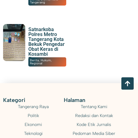
Tangerang
Satnarkoba
Polres Metro
Tangerang Kota
Bekuk Pengedar
Obat Keras di
Kosambi
Tangerang
06/08/2026
|
14:20
Berita
,
Hukum
,
Regional
Kategori
Halaman
Tangerang Raya
Tentang Kami
Politik
Redaksi dan Kontak
Ekonomi
Kode Etik Jurnalis
Teknologi
Pedoman Media Siber