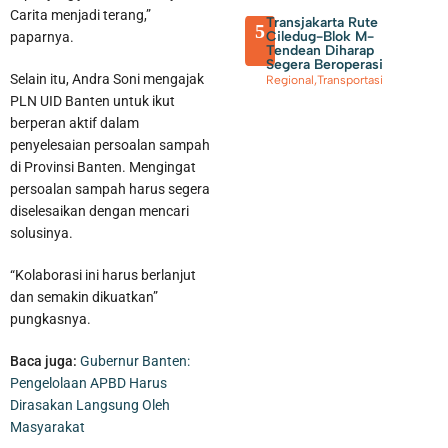
Carita menjadi terang,”
Transjakarta Rute
5
Ciledug-Blok M-
paparnya.
Tendean Diharap
Segera Beroperasi
Selain itu, Andra Soni mengajak
Regional
,
Transportasi
PLN UID Banten untuk ikut
berperan aktif dalam
penyelesaian persoalan sampah
di Provinsi Banten. Mengingat
persoalan sampah harus segera
diselesaikan dengan mencari
solusinya.
Perumda TB Beri Kado Kemerdekaan Potongan Harga
“Kolaborasi ini harus berlanjut
Pemasangan Sambungan Air Bersih Hingga 8I Persen
dan semakin dikuatkan”
pungkasnya.
Baca juga:
Gubernur Banten:
Pengelolaan APBD Harus
Dirasakan Langsung Oleh
Masyarakat