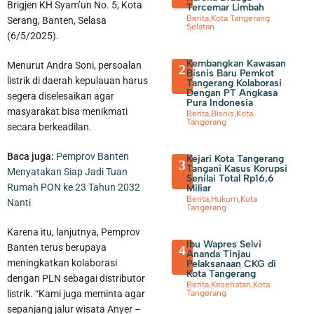
Brigjen KH Syam’un No. 5, Kota
Tercemar Limbah
Berita
,
Kota Tangerang
Serang, Banten, Selasa
Selatan
(6/5/2025).
Kembangkan Kawasan
Menurut Andra Soni, persoalan
2
Bisnis Baru Pemkot
listrik di daerah kepulauan harus
Tangerang Kolaborasi
Dengan PT Angkasa
segera diselesaikan agar
Pura Indonesia
masyarakat bisa menikmati
Berita
,
Bisnis
,
Kota
Tangerang
secara berkeadilan.
70 Pengurus IPSM Dilantik, Sahrudin Harap Peran PSM Sebagai
Baca juga:
Pemprov Banten
Kejari Kota Tangerang
3
Tangani Kasus Korupsi
Menyatakan Siap Jadi Tuan
Pelayanan Sosial Semakin Kuat
Senilai Total Rp16,6
Rumah PON ke 23 Tahun 2032
Miliar
Berita
,
Hukum
,
Kota
Nanti
Tangerang
Karena itu, lanjutnya, Pemprov
Ibu Wapres Selvi
Banten terus berupaya
4
Ananda Tinjau
meningkatkan kolaborasi
Pelaksanaan CKG di
Kota Tangerang
dengan PLN sebagai distributor
Berita
,
Kesehatan
,
Kota
listrik. “Kami juga meminta agar
Tangerang
sepanjang jalur wisata Anyer –