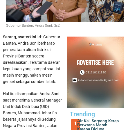
Gubernur Banten, Andra Soni. (ist)
Serang, asaterkini.id-
Gubernur
Banten, Andra Soni berharap
Penemuan Ratusan Senpi dan Narkoba di Sekolah Swasta
pemerataan aliran listrik di
Provinsi Banten segera
Ditangani Polres Metro Jakarta Selatan
direalisasikan. Terutama daerah
kepulauan yang sampai saat ini
masih menggunakan mesin
genset sebagai sumber listrik.
Hal itu disampaikan Andra Soni
saat menerima General Manager
Unit Induk Distribusi (UID)
Banten, Muhammad Joharifin
Trending
beserta jajarannya di Gedung
Air Kali Serpong Kerap
1
Berwarna Merah
Negara Provinsi Banten, Jalan
Karena Diduga