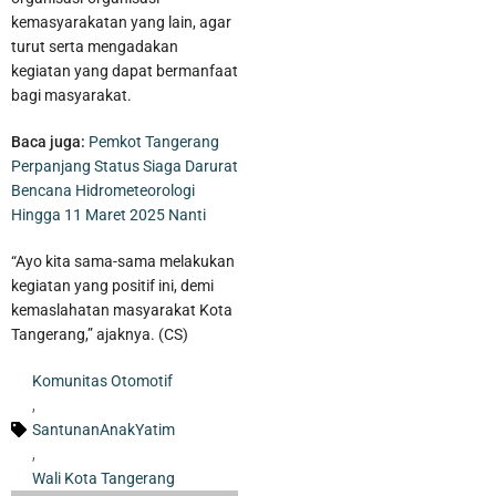
kemasyarakatan yang lain, agar
turut serta mengadakan
kegiatan yang dapat bermanfaat
bagi masyarakat.
Baca juga:
Pemkot Tangerang
Perpanjang Status Siaga Darurat
Bencana Hidrometeorologi
Hingga 11 Maret 2025 Nanti
“Ayo kita sama-sama melakukan
kegiatan yang positif ini, demi
Polsek Neglasari Tangkap Pengedar Obat Keras dengan 1.785
kemaslahatan masyarakat Kota
Tangerang,” ajaknya. (CS)
Barang Bukti
Komunitas Otomotif
,
SantunanAnakYatim
,
Wali Kota Tangerang