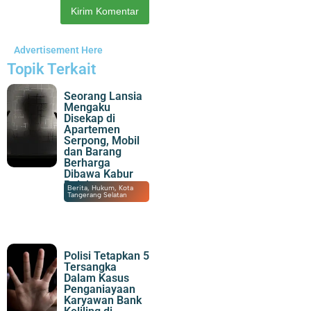
Advertisement Here
Topik Terkait
Seorang Lansia
Mengaku
Disekap di
Apartemen
Serpong, Mobil
dan Barang
Berharga
Dibawa Kabur
Pelaku
08/08/2026
|
23:30
Berita
,
Hukum
,
Kota
Tangerang Selatan
Polisi Tetapkan 5
Tersangka
Dalam Kasus
Penganiayaan
Karyawan Bank