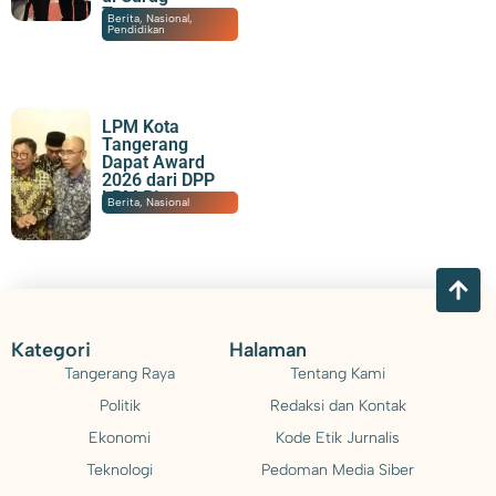
Tangerang
08/08/2026
|
19:57
Berita
,
Nasional
,
Pendidikan
LPM Kota
Tangerang
Dapat Award
2026 dari DPP
LPM RI
08/08/2026
|
17:40
Berita
,
Nasional
Kategori
Halaman
Tangerang Raya
Tentang Kami
Politik
Redaksi dan Kontak
Ekonomi
Kode Etik Jurnalis
Teknologi
Pedoman Media Siber