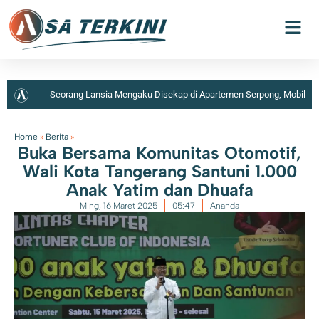
Seorang Lansia Mengaku Disekap di Apartemen Serpong, Mobil
dan Barang Berharga Dibawa Kabur Pelaku
Home
»
Berita
»
Buka Bersama Komunitas Otomotif,
Wali Kota Tangerang Santuni 1.000
Anak Yatim dan Dhuafa
Ming, 16 Maret 2025
05:47
Ananda