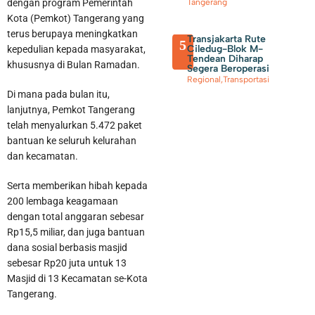
dengan program Pemerintah
Tangerang
Kota (Pemkot) Tangerang yang
terus berupaya meningkatkan
Transjakarta Rute
5
Ciledug-Blok M-
kepedulian kepada masyarakat,
Tendean Diharap
khususnya di Bulan Ramadan.
Segera Beroperasi
Regional
,
Transportasi
Di mana pada bulan itu,
lanjutnya, Pemkot Tangerang
telah menyalurkan 5.472 paket
bantuan ke seluruh kelurahan
dan kecamatan.
Seskab Teddy Indra Wijaya dan Mensos Syaiful Yusuf Tinjau
Serta memberikan hibah kepada
Sekolah Rakyat di Curug Tangerang
200 lembaga keagamaan
dengan total anggaran sebesar
Rp15,5 miliar, dan juga bantuan
dana sosial berbasis masjid
sebesar Rp20 juta untuk 13
Masjid di 13 Kecamatan se-Kota
Tangerang.