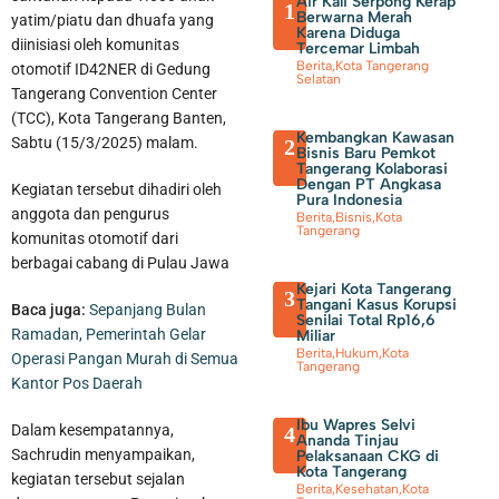
Air Kali Serpong Kerap
1
Berwarna Merah
yatim/piatu dan dhuafa yang
Karena Diduga
diinisiasi oleh komunitas
Tercemar Limbah
Berita
,
Kota Tangerang
otomotif ID42NER di Gedung
Selatan
Tangerang Convention Center
(TCC), Kota Tangerang Banten,
Kembangkan Kawasan
Sabtu (15/3/2025) malam.
2
Bisnis Baru Pemkot
Tangerang Kolaborasi
Dengan PT Angkasa
Kegiatan tersebut dihadiri oleh
Pura Indonesia
anggota dan pengurus
Berita
,
Bisnis
,
Kota
Wabup Tangerang Ingatkan Mahasiswa Tidak Hanya Unggul
Tangerang
komunitas otomotif dari
berbagai cabang di Pulau Jawa
Akademik, Tetapi Juga Beretika dan Sadar Hukum
Kejari Kota Tangerang
3
Tangani Kasus Korupsi
Baca juga:
Sepanjang Bulan
Senilai Total Rp16,6
Ramadan, Pemerintah Gelar
Miliar
Berita
,
Hukum
,
Kota
Operasi Pangan Murah di Semua
Tangerang
Kantor Pos Daerah
Ibu Wapres Selvi
Dalam kesempatannya,
4
Ananda Tinjau
Sachrudin menyampaikan,
Pelaksanaan CKG di
Kota Tangerang
kegiatan tersebut sejalan
Berita
,
Kesehatan
,
Kota