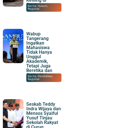
Keliling di
Panongan
08/08/2026
|
21:43
Berita
,
Hukum
,
Regional
Wabup
Tangerang
Ingatkan
Mahasiswa
Tidak Hanya
Unggul
Akademik,
Tetapi Juga
Beretika dan
Sadar Hukum
08/08/2026
|
20:30
Berita
,
Pendidikan
,
Regional
Seskab Teddy
Indra Wijaya dan
Mensos Syaiful
Yusuf Tinjau
Sekolah Rakyat
di Curug