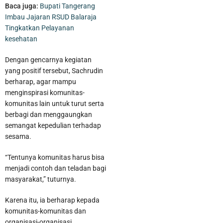
Baca juga:
Bupati Tangerang
Imbau Jajaran RSUD Balaraja
Tingkatkan Pelayanan
kesehatan
Dengan gencarnya kegiatan
yang positif tersebut, Sachrudin
berharap, agar mampu
menginspirasi komunitas-
komunitas lain untuk turut serta
berbagi dan menggaungkan
semangat kepedulian terhadap
sesama.
LPM Kota Tangerang Dapat Award 2026 dari DPP LPM RI
“Tentunya komunitas harus bisa
menjadi contoh dan teladan bagi
masyarakat,” tuturnya.
Karena itu, ia berharap kepada
komunitas-komunitas dan
organisasi-organisasi