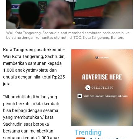
Wali Kota Tangerang, Sachrudin saat memberi sambutan pada acara buka
bersama dengan komunitas otomotif di TCC, Kota Tangerang, Banten.
Kota Tangerang, asaterkini.id –
Polisi Tetapkan 5 Tersangka Dalam Kasus Penganiayaan
Wali Kota Tangerang, Sachrudin,
memberikan santunan kepada
Karyawan Bank Keliling di Panongan
1.000 anak yatim/piatu dan
dhuafa dengan nilai total Rp225
juta.
“Alhamdulillah di bulan yang
penuh berkah ini kita kembali
bisa berbagi dengan sesama
yang membutuhkan,” kata
Sachrudin saat berbuka
bersama dan memberikan
Trending
santunan kepada 1.000 anak