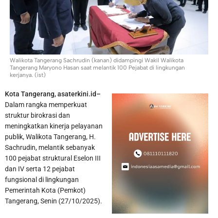
Seskab Teddy Indra Wijaya dan Mensos Syaiful Yusuf Tinjau
Sekolah Rakyat di Curug Tangerang
Walikota Tangerang Sachrudin (kanan) didampingi Wakil Walikota
Tangerang Maryono Hasan saat melantik 100 Pejabat di lingkungan
kerjanya. (ist)
Kota Tangerang, asaterkini.id–
Dalam rangka memperkuat
struktur birokrasi dan
meningkatkan kinerja pelayanan
publik, Walikota Tangerang, H.
Sachrudin, melantik sebanyak
100 pejabat struktural Eselon III
dan IV serta 12 pejabat
fungsional di lingkungan
Pemerintah Kota (Pemkot)
Tangerang, Senin (27/10/2025).