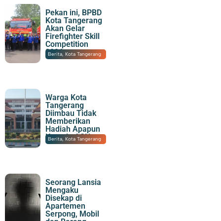
Pekan ini, BPBD
Kota Tangerang
Akan Gelar
Firefighter Skill
Competition
2026
09/08/2026
|
19:58
Berita
,
Kota Tangerang
Warga Kota
Tangerang
Diimbau Tidak
Memberikan
Hadiah Apapun
Kepada ASN
09/08/2026
|
19:10
Berita
,
Kota Tangerang
Seorang Lansia
Mengaku
Disekap di
Apartemen
Serpong, Mobil