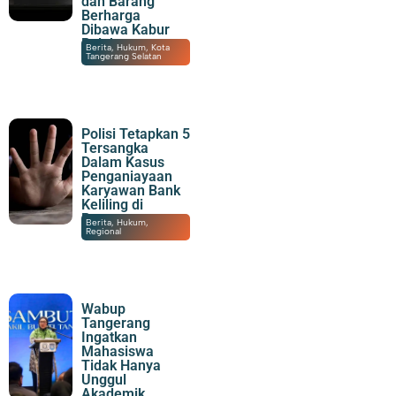
dan Barang
Berharga
Dibawa Kabur
Pelaku
08/08/2026
|
23:30
Berita
,
Hukum
,
Kota
Tangerang Selatan
Polisi Tetapkan 5
Tersangka
Dalam Kasus
Penganiayaan
Karyawan Bank
Keliling di
Panongan
08/08/2026
|
21:43
Berita
,
Hukum
,
Regional
Wabup
Tangerang
Ingatkan
Mahasiswa
Tidak Hanya
Unggul
Akademik,