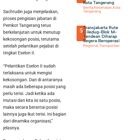
Kota Tangerang
Berita
,
Kesehatan
,
Kota
Sachrudin juga menjelaskan,
Tangerang
proses pengisian jabatan di
Pemkot Tangerang terus
Transjakarta Rute
5
Ciledug-Blok M-
berkelanjutan untuk menutup
Tendean Diharap
kekosongan posisi, terutama
Segera Beroperasi
setelah pelantikan pejabat di
Regional
,
Transportasi
tingkat Eselon II.
“Pelantikan Eselon II sudah
terlaksana untuk mengisi
kekosongan. Dan di antaranya
masih ada beberapa posisi yang
perlu terisi. Jadi ketika ada
mutasi dan kita isi satu posisi,
maka secara berantai posisi
lainnya juga ikut terisi. Ini bagian
dari dinamika organisasi,”
jelasnya.