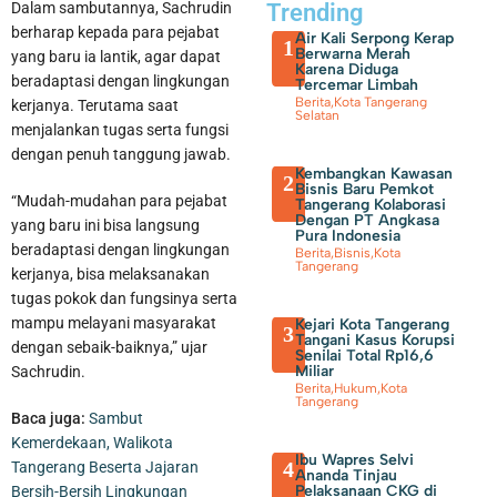
Dalam sambutannya, Sachrudin
Trending
berharap kepada para pejabat
Air Kali Serpong Kerap
1
Berwarna Merah
yang baru ia lantik, agar dapat
Karena Diduga
beradaptasi dengan lingkungan
Tercemar Limbah
Berita
,
Kota Tangerang
kerjanya. Terutama saat
Selatan
menjalankan tugas serta fungsi
dengan penuh tanggung jawab.
Kembangkan Kawasan
2
Bisnis Baru Pemkot
“Mudah-mudahan para pejabat
Tangerang Kolaborasi
Dengan PT Angkasa
yang baru ini bisa langsung
Pura Indonesia
beradaptasi dengan lingkungan
Berita
,
Bisnis
,
Kota
Tangerang
kerjanya, bisa melaksanakan
tugas pokok dan fungsinya serta
mampu melayani masyarakat
Kejari Kota Tangerang
3
Tangani Kasus Korupsi
dengan sebaik-baiknya,” ujar
Senilai Total Rp16,6
Miliar
Sachrudin.
Berita
,
Hukum
,
Kota
Tangerang
Baca juga:
Sambut
Kemerdekaan, Walikota
Ibu Wapres Selvi
4
Tangerang Beserta Jajaran
Ananda Tinjau
Pelaksanaan CKG di
Bersih-Bersih Lingkungan