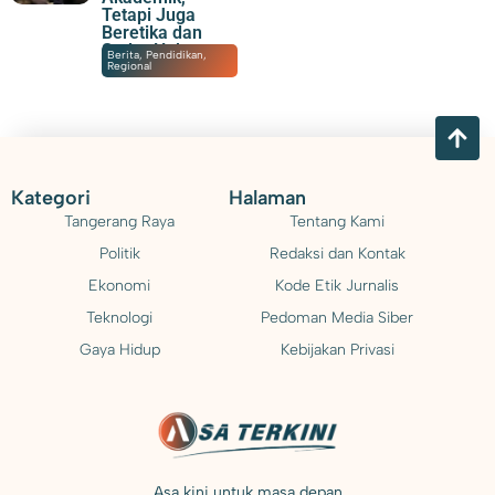
Tetapi Juga
Beretika dan
Sadar Hukum
08/08/2026
|
20:30
Berita
,
Pendidikan
,
Regional
Kategori
Halaman
Tangerang Raya
Tentang Kami
Politik
Redaksi dan Kontak
Ekonomi
Kode Etik Jurnalis
Teknologi
Pedoman Media Siber
Gaya Hidup
Kebijakan Privasi
Asa kini untuk masa depan