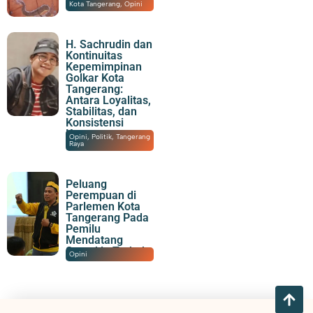
Prioritas
22/04/2026
|
18:15
Kota Tangerang
,
Opini
H. Sachrudin dan
Kontinuitas
Kepemimpinan
Golkar Kota
Tangerang:
Antara Loyalitas,
Stabilitas, dan
Konsistensi
Kemenangan
17/10/2025
|
08:17
Opini
,
Politik
,
Tangerang
Raya
Peluang
Perempuan di
Parlemen Kota
Tangerang Pada
Pemilu
Mendatang
Semakin Terbuka
04/07/2025
|
17:34
Opini