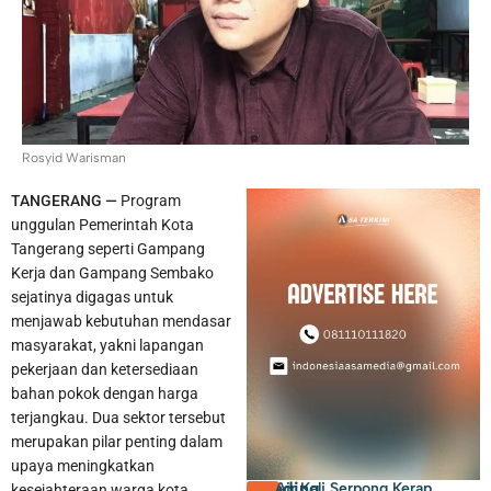
Pemkab Tangerang Berencana Buka TPS3R di Tigaraksa
Rosyid Warisman
TANGERANG —
Program
unggulan Pemerintah Kota
Tangerang seperti Gampang
Kerja dan Gampang Sembako
sejatinya digagas untuk
menjawab kebutuhan mendasar
masyarakat, yakni lapangan
pekerjaan dan ketersediaan
bahan pokok dengan harga
terjangkau. Dua sektor tersebut
merupakan pilar penting dalam
upaya meningkatkan
Trending
Air Kali Serpong Kerap
kesejahteraan warga kota.