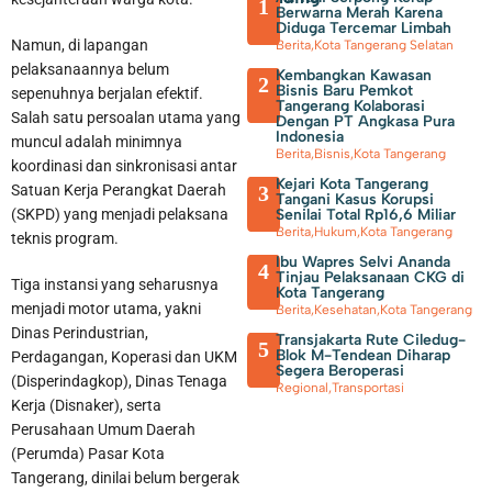
1
Berwarna Merah Karena
Diduga Tercemar Limbah
Namun, di lapangan
Berita
,
Kota Tangerang Selatan
pelaksanaannya belum
Kembangkan Kawasan
2
Bisnis Baru Pemkot
sepenuhnya berjalan efektif.
Tangerang Kolaborasi
Salah satu persoalan utama yang
Dengan PT Angkasa Pura
Indonesia
muncul adalah minimnya
Berita
,
Bisnis
,
Kota Tangerang
koordinasi dan sinkronisasi antar
Kejari Kota Tangerang
3
Satuan Kerja Perangkat Daerah
Tangani Kasus Korupsi
Senilai Total Rp16,6 Miliar
(SKPD) yang menjadi pelaksana
Berita
,
Hukum
,
Kota Tangerang
teknis program.
Ibu Wapres Selvi Ananda
4
Tinjau Pelaksanaan CKG di
Tiga instansi yang seharusnya
Kota Tangerang
menjadi motor utama, yakni
Berita
,
Kesehatan
,
Kota Tangerang
Dinas Perindustrian,
Transjakarta Rute Ciledug-
5
Blok M-Tendean Diharap
Perdagangan, Koperasi dan UKM
Segera Beroperasi
(Disperindagkop), Dinas Tenaga
Regional
,
Transportasi
Kerja (Disnaker), serta
Perusahaan Umum Daerah
(Perumda) Pasar Kota
Tangerang, dinilai belum bergerak