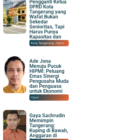
Pengganti Ketua
DPRD Kota
Tangerang yang
Wafat Bukan
Sekedar
Senioritas, Tapi
Harus Punya
Kapasitas dan
Kapabilitas
06/08/2026
|
08:12
Kota Tangerang
,
Opini
Ade Jona
Menuju Pucuk
HIPMI: Peluang
Emas Sinergi
Pengusaha Muda
dan Penguasa
untuk Ekonomi
Indonesia
22/04/2026
|
18:28
Opini
Gaya Sachrudin
Memimpin
Tangerang:
Kuping di Bawah,
Anggaran di