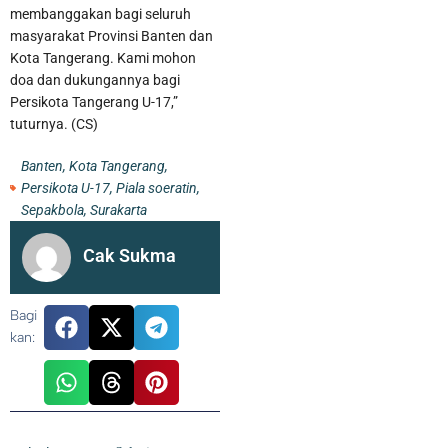
membanggakan bagi seluruh
masyarakat Provinsi Banten dan
Kota Tangerang. Kami mohon
doa dan dukungannya bagi
Persikota Tangerang U-17,”
tuturnya. (CS)
Banten
,
Kota Tangerang
,
Persikota U-17
,
Piala soeratin
,
Sepakbola
,
Surakarta
Cak Sukma
Kurangi Beban Sampah di TPA Jatiwaringin, Pemkab Tangerang
Bagi
kan:
Berencana Buka TPS3R di Tigaraksa