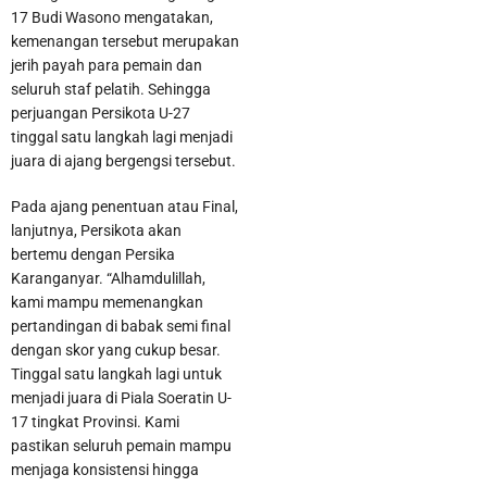
17 Budi Wasono mengatakan,
kemenangan tersebut merupakan
jerih payah para pemain dan
seluruh staf pelatih. Sehingga
perjuangan Persikota U-27
tinggal satu langkah lagi menjadi
juara di ajang bergengsi tersebut.
Pada ajang penentuan atau Final,
lanjutnya, Persikota akan
bertemu dengan Persika
Bandara Soekarno Hatta Jadi Bandara Tersibuk Kedua di Asia
Karanganyar. “Alhamdulillah,
kami mampu memenangkan
Tenggara Versi OAG
pertandingan di babak semi final
dengan skor yang cukup besar.
Tinggal satu langkah lagi untuk
menjadi juara di Piala Soeratin U-
17 tingkat Provinsi. Kami
pastikan seluruh pemain mampu
menjaga konsistensi hingga