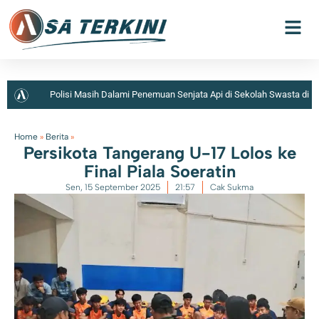
Polisi Masih Dalami Penemuan Senjata Api di Sekolah Swasta di
Jaksel
Home
»
Berita
»
Persikota Tangerang U-17 Lolos ke
Final Piala Soeratin
Sen, 15 September 2025
21:57
Cak Sukma