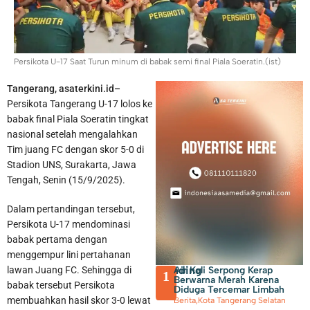
Persikota U-17 Saat Turun minum di babak semi final Piala Soeratin.(ist)
Tangerang, asaterkini.id–
Persikota Tangerang U-17 lolos ke
Membayar PBB dan BPHTB di Kota Tangerang Bisa Melalui
babak final Piala Soeratin tingkat
nasional setelah mengalahkan
online, Ini Sejumlah Kanal yang Disiapkan
Tim juang FC dengan skor 5-0 di
Stadion UNS, Surakarta, Jawa
Tengah, Senin (15/9/2025).
Dalam pertandingan tersebut,
Persikota U-17 mendominasi
babak pertama dengan
menggempur lini pertahanan
Trending
Air Kali Serpong Kerap
lawan Juang FC. Sehingga di
1
Berwarna Merah Karena
babak tersebut Persikota
Diduga Tercemar Limbah
membuahkan hasil skor 3-0 lewat
Berita
,
Kota Tangerang Selatan