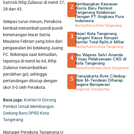
hattrick Rifqi Zulianur di menit 27,
Kembangkan Kawasan
2
Bisnis Baru Pemkot
28 dan 43.
Tangerang Kolaborasi
Dengan PT Angkasa Pura
Indonesia
Selepas turun minum, Persikota
Berita
,
Bisnis
,
Kota Tangerang
kembali menambah pundi-pundi
Kejari Kota Tangerang
kemenangan lewat Satria
3
Tangani Kasus Korupsi
Maulana Febrian yang lolos dari
Senilai Total Rp16,6 Miliar
Berita
,
Hukum
,
Kota Tangerang
pengawalan lini belakang Juang
FC. Beberapa saat kemudian,
Ibu Wapres Selvi Ananda
4
Tinjau Pelaksanaan CKG di
tepatnya di menit ke 64, Rifqi
Sambut Kemerdekaan, Walikota Tangerang Beserta Jajaran
Kota Tangerang
Zulianur menambahkan
Berita
,
Kesehatan
,
Kota Tangerang
Bersih-Bersih Lingkungan
perolehan gol, sehingga
Transjakarta Rute Ciledug-
5
Blok M-Tendean Diharap
pertandingan ditutup dengan
Segera Beroperasi
skor 5-0 oleh Persikota.
Regional
,
Transportasi
Baca juga:
Komisi IV Dorong
Pemkot Untuk Membangun
Gedung Baru DPRD Kota
Tangerang
Manager Persikota Tangerang U-