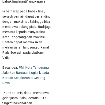
babak final nanti,” ungkapnya.
Ia berharap pada babak final,
seluruh pemain dapat bertanding
dengan maksimal. Sehingga bisa
membawa pulang piala. Budi juga
meminta kepada masyarakat
Kota Tangerang dan Provinsi
Banten dapat menyaksikan
melalui siaran langsung di kanal
Piala Soeratin pada platform
Vidio.
Pelaku Pencurian Sepeda Motor Beserta Penadahnya Dibekuk
Baca juga:
PMI Kota Tangerang
Salurkan Bantuan Logistik pada
Polisi di Karawaci
Korban Kebakaran di Gebang
Raya
“Kami optimis, dapat membawa
gelar juara Piala Soeratin U-17
tingkat nasional dan