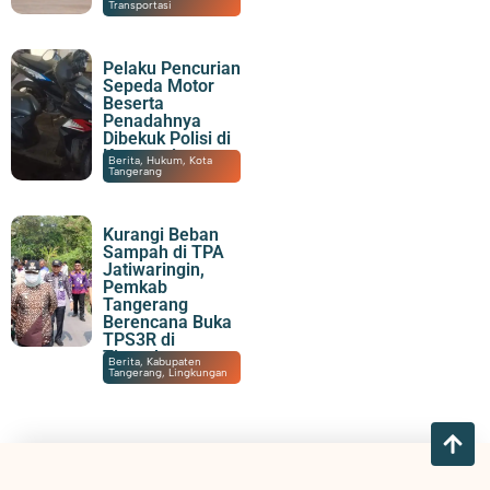
Transportasi
Pelaku Pencurian
Sepeda Motor
Beserta
Penadahnya
Dibekuk Polisi di
Karawaci
07/08/2026
|
15:55
Berita
,
Hukum
,
Kota
Tangerang
Kurangi Beban
Sampah di TPA
Jatiwaringin,
Pemkab
Tangerang
Berencana Buka
TPS3R di
Tigaraksa
06/08/2026
|
21:51
Berita
,
Kabupaten
Tangerang
,
Lingkungan