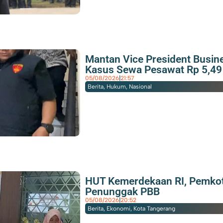
Mantan Vice President Busin
Kasus Sewa Pesawat Rp 5,49
05/08/2026
|
21:57
Berita
,
Hukum
,
Nasional
HUT Kemerdekaan RI, Pemkot
Penunggak PBB
05/08/2026
|
20:52
Berita
,
Ekonomi
,
Kota Tangerang