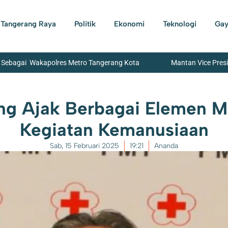
Tangerang Raya
Politik
Ekonomi
Teknologi
Gay
h Sebagai Wakapolres Metro Tangerang Kota
Mantan Vice Pres
UT Kemerdekaan RI, Pemkot Tangerang Berikan Diskon 17 Persen Bagi
ng Ajak Berbagai Elemen 
emerintah Pusat
Maraknya Curanmor di Perumnas Tangerang
Kegiatan Kemanusiaan
tamin A Gratis pada Bayi
Sab, 15 Februari 2025
19:21
Ananda