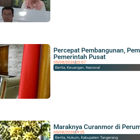
Percepat Pembangunan, Pemk
Pemerintah Pusat
05/08/2026
|
20:07
Berita
,
Keuangan
,
Nasional
Maraknya Curanmor di Peru
05/08/2026
|
19:25
Berita
,
Hukum
,
Kabupaten Tangerang