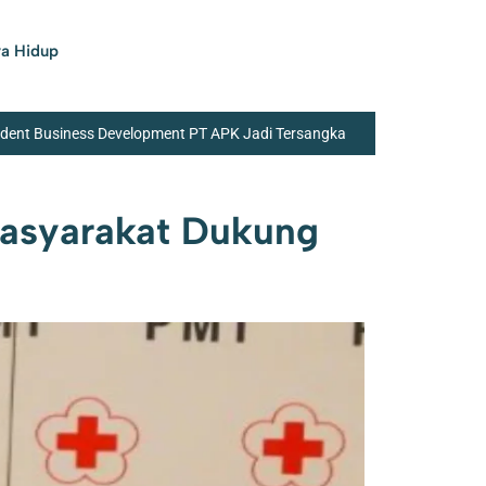
a Hidup
ident Business Development PT APK Jadi Tersangka
 Penunggak PBB
Percepat Pembangunan,
Masyarakat Dukung
 Meresahkan Warga
Tingkatkan Imunitas