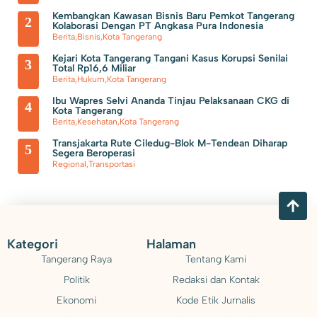
Fiskal dari Pemerintah Pusat
Maraknya Curanmor di
Kembangkan Kawasan Bisnis Baru Pemkot Tangerang
2
Kolaborasi Dengan PT Angkasa Pura Indonesia
Perumnas Tangerang Meresahkan Warga
Berita
,
Bisnis
,
Kota Tangerang
Kejari Kota Tangerang Tangani Kasus Korupsi Senilai
3
Total Rp16,6 Miliar
Berita
,
Hukum
,
Kota Tangerang
Ibu Wapres Selvi Ananda Tinjau Pelaksanaan CKG di
4
Kota Tangerang
Berita
,
Kesehatan
,
Kota Tangerang
Transjakarta Rute Ciledug-Blok M-Tendean Diharap
5
Segera Beroperasi
Regional
,
Transportasi
Kategori
Halaman
Tangerang Raya
Tentang Kami
Politik
Redaksi dan Kontak
Ekonomi
Kode Etik Jurnalis