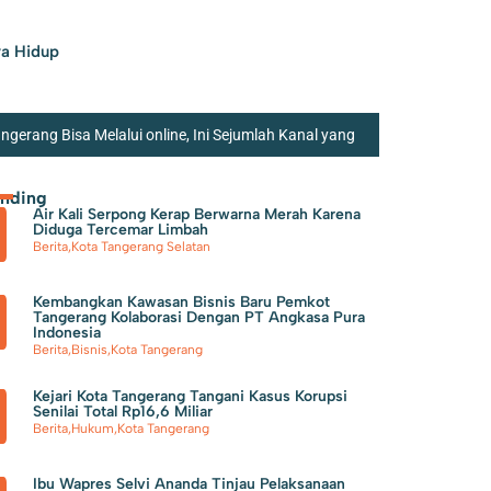
a Hidup
erang Bisa Melalui online, Ini Sejumlah Kanal yang
ra Soekarno Hatta Jadi Bandara Tersibuk Kedua di
ending
Air Kali Serpong Kerap Berwarna Merah Karena
Kurangi Beban Sampah di TPA Jatiwaringin,
Diduga Tercemar Limbah
Berita
,
Kota Tangerang Selatan
Kembangkan Kawasan Bisnis Baru Pemkot
Tangerang Kolaborasi Dengan PT Angkasa Pura
Indonesia
Berita
,
Bisnis
,
Kota Tangerang
Kejari Kota Tangerang Tangani Kasus Korupsi
Senilai Total Rp16,6 Miliar
Berita
,
Hukum
,
Kota Tangerang
Ibu Wapres Selvi Ananda Tinjau Pelaksanaan