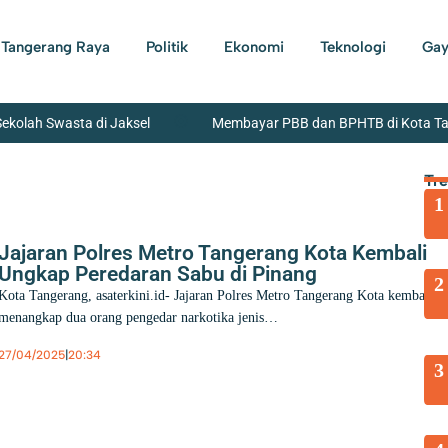
Tangerang Raya
Politik
Ekonomi
Teknologi
Gay
Sekolah Swasta di Jaksel
Membayar PBB dan BPHTB di Kota Tang
a Tangerang Beserta Jajaran Bersih-Bersih Lingkungan
Banda
Tr
1
ian Sepeda Motor Beserta Penadahnya Dibekuk Polisi di Karawaci
garaksa
Jajaran Polres Metro Tangerang Kota Kembali
Ungkap Peredaran Sabu di Pinang
2
Kota Tangerang, asaterkini.id- Jajaran Polres Metro Tangerang Kota kembali
menangkap dua orang pengedar narkotika jenis…
27/04/2025
|
20:34
3
Berita
,
Hukum