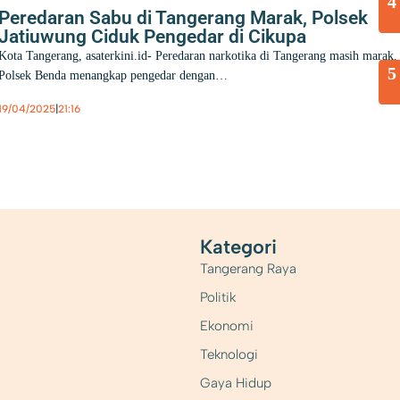
4
Peredaran Sabu di Tangerang Marak, Polsek
Jatiuwung Ciduk Pengedar di Cikupa
Kota Tangerang, asaterkini.id- Peredaran narkotika di Tangerang masih marak.
5
Polsek Benda menangkap pengedar dengan…
19/04/2025
|
21:16
Berita
,
Hukum
Kategori
Tangerang Raya
Politik
Ekonomi
Teknologi
Gaya Hidup