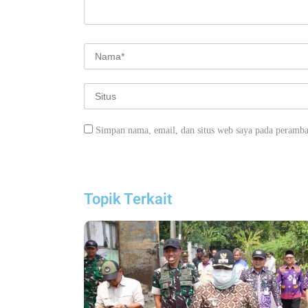
Simpan nama, email, dan situs web saya pada peramba
70 Pengurus IPSM Dilantik, Sahrudin Harap P
Topik Terkait