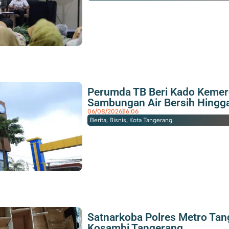
Perumda TB Beri Kado Keme
Sambungan Air Bersih Hingga
06/08/2026
|
16:06
Berita
,
Bisnis
,
Kota Tangerang
Satnarkoba Polres Metro Tan
Kosambi Tangerang