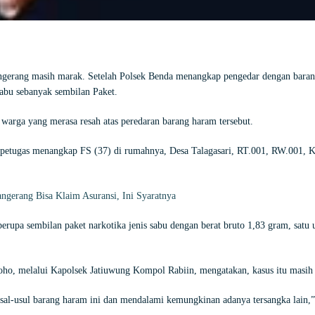
gerang masih marak. Setelah Polsek Benda menangkap pengedar dengan barang b
abu sebanyak sembilan Paket.
 warga yang merasa resah atas peredaran barang haram tersebut.
a petugas menangkap FS (37) di rumahnya, Desa Talagasari, RT.001, RW.001, 
erang Bisa Klaim Asuransi, Ini Syaratnya
erupa sembilan paket narkotika jenis sabu dengan berat bruto 1,83 gram, satu 
lah Swasta Ditangani Polres Metro Jakarta Selatan
o, melalui Kapolsek Jatiuwung Kompol Rabiin, mengatakan, kasus itu masi
asal-usul barang haram ini dan mendalami kemungkinan adanya tersangka lain,” 