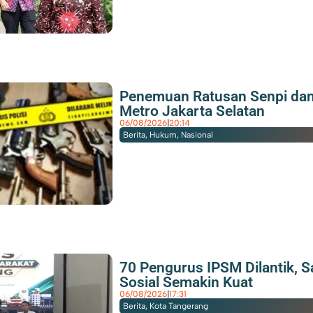
Penemuan Ratusan Senpi dan 
Metro Jakarta Selatan
06/08/2026
|
20:14
Berita
,
Hukum
,
Nasional
70 Pengurus IPSM Dilantik, 
Sosial Semakin Kuat
06/08/2026
|
17:31
Berita
,
Kota Tangerang