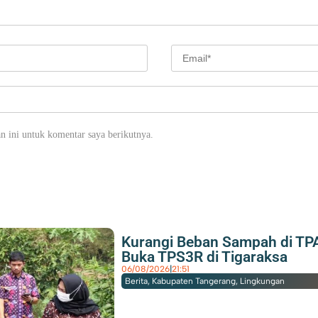
n ini untuk komentar saya berikutnya.
eran PSM Sebagai Pelayanan Sosial Semakin Kuat
Kurangi Beban Sampah di TP
Buka TPS3R di Tigaraksa
06/08/2026
|
21:51
Berita
,
Kabupaten Tangerang
,
Lingkungan