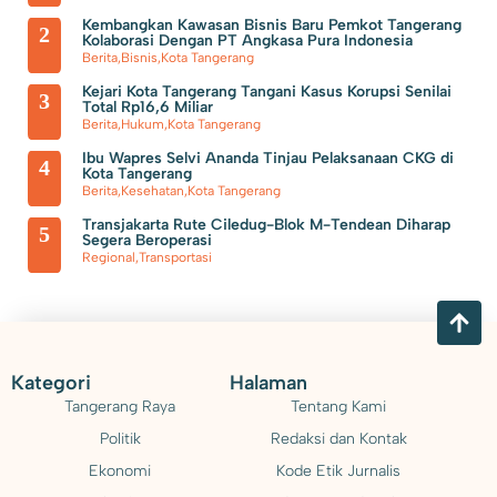
Pemkab Tangerang Berencana Buka TPS3R di Tigaraksa
Kembangkan Kawasan Bisnis Baru Pemkot Tangerang
2
Kolaborasi Dengan PT Angkasa Pura Indonesia
Berita
,
Bisnis
,
Kota Tangerang
Kejari Kota Tangerang Tangani Kasus Korupsi Senilai
3
Total Rp16,6 Miliar
Berita
,
Hukum
,
Kota Tangerang
Ibu Wapres Selvi Ananda Tinjau Pelaksanaan CKG di
4
Kota Tangerang
Berita
,
Kesehatan
,
Kota Tangerang
Transjakarta Rute Ciledug-Blok M-Tendean Diharap
5
Segera Beroperasi
Regional
,
Transportasi
Kategori
Halaman
Tangerang Raya
Tentang Kami
Politik
Redaksi dan Kontak
Ekonomi
Kode Etik Jurnalis