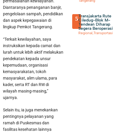
permasalahan kewilayahan.
Tangerang
Diantaranya penanganan banjir,
pengelolaan sampah, pendidikan
Transjakarta Rute
5
Ciledug-Blok M-
dan aspek kepegawaian di
Tendean Diharap
lingkup Pemkot Tangerang.
Segera Beroperasi
Regional
,
Transportasi
“Terkait kewilayahan, saya
instruksikan kepada camat dan
lurah untuk lebih aktif melakukan
pendekatan kepada unsur
kepemudaan, organisasi
kemasyarakatan, tokoh
masyarakat, alim ulama, para
kader, serta RT dan RW di
wilayah masing-masing,”
ujarnya.
Selain itu, ia juga menekankan
pentingnya pelayanan yang
ramah di Puskesmas dan
fasilitas kesehatan lainnya