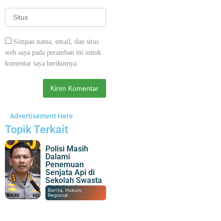
Simpan nama, email, dan situs
web saya pada peramban ini untuk
komentar saya berikutnya.
Advertisement Here
Topik Terkait
Polisi Masih
Dalami
Penemuan
Senjata Api di
Sekolah Swasta
di Jaksel
07/08/2026
|
22:07
Berita
,
Hukum
,
Regional