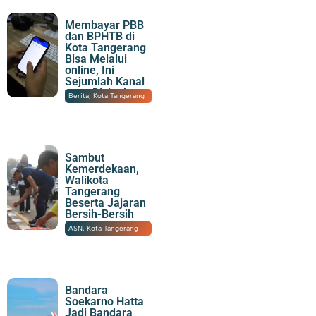
Membayar PBB
dan BPHTB di
Kota Tangerang
Bisa Melalui
online, Ini
Sejumlah Kanal
yang Disiapkan
07/08/2026
|
21:15
Berita
,
Kota Tangerang
Sambut
Kemerdekaan,
Walikota
Tangerang
Beserta Jajaran
Bersih-Bersih
Lingkungan
07/08/2026
|
20:06
ASN
,
Kota Tangerang
Bandara
Soekarno Hatta
Jadi Bandara