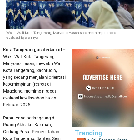
Pemkab Tangerang Berencana Buka TPS3R di Tigaraksa
Wakil Wali Kota Tangerang, Maryono Hasan saat memimpin rapat
evaluasi jajarannya.
Kota Tangerang, asaterkini.id –
Wakil Wali Kota Tangerang,
Maryono Hasan, mewakili Wali
Kota Tangerang, Sachrudin,
yang sedang menjalani orientasi
kepemimpinan (retret) di
Magelang, memimpin rapat
evaluasi kewilayahan bulan
Februari 2025.
Rapat yang berlangsung di
Ruang Akhlakul Karimah,
Gedung Pusat Pemerintahan
Trending
Kota Tangerang, Banten, Senin