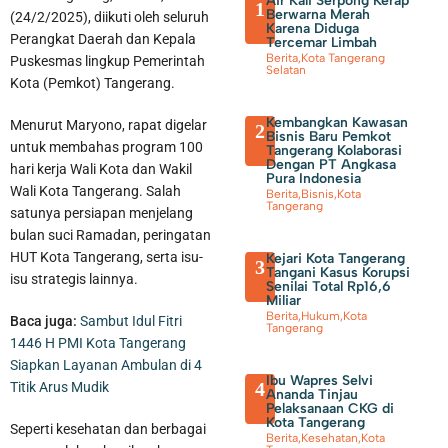
Air Kali Serpong Kerap
1
Berwarna Merah
(24/2/2025), diikuti oleh seluruh
Karena Diduga
Perangkat Daerah dan Kepala
Tercemar Limbah
Berita
,
Kota Tangerang
Puskesmas lingkup Pemerintah
Selatan
Kota (Pemkot) Tangerang.
Kembangkan Kawasan
Menurut Maryono, rapat digelar
2
Bisnis Baru Pemkot
untuk membahas program 100
Tangerang Kolaborasi
Dengan PT Angkasa
hari kerja Wali Kota dan Wakil
Pura Indonesia
Wali Kota Tangerang. Salah
Berita
,
Bisnis
,
Kota
Tangerang
satunya persiapan menjelang
bulan suci Ramadan, peringatan
HUT Kota Tangerang, serta isu-
Kejari Kota Tangerang
3
Tangani Kasus Korupsi
isu strategis lainnya.
Senilai Total Rp16,6
Miliar
Berita
,
Hukum
,
Kota
Baca juga:
Sambut Idul Fitri
Tangerang
1446 H PMI Kota Tangerang
Siapkan Layanan Ambulan di 4
Ibu Wapres Selvi
4
Titik Arus Mudik
Ananda Tinjau
Pelaksanaan CKG di
Kota Tangerang
Seperti kesehatan dan berbagai
Berita
,
Kesehatan
,
Kota