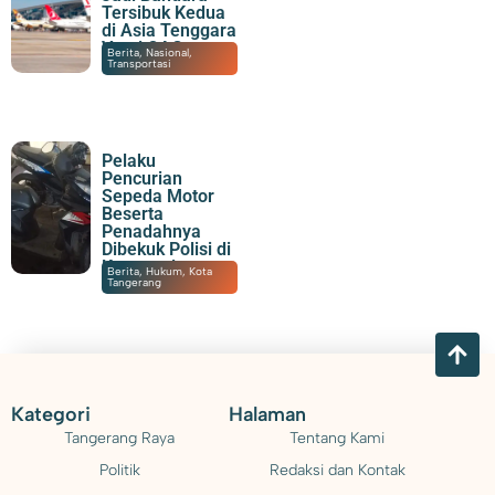
Tersibuk Kedua
di Asia Tenggara
Versi OAG
07/08/2026
|
19:23
Berita
,
Nasional
,
Transportasi
Pelaku
Pencurian
Sepeda Motor
Beserta
Penadahnya
Dibekuk Polisi di
Karawaci
07/08/2026
|
15:55
Berita
,
Hukum
,
Kota
Tangerang
Kategori
Halaman
Tangerang Raya
Tentang Kami
Politik
Redaksi dan Kontak