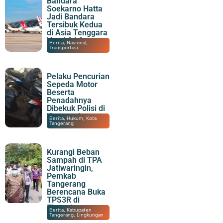
Bandara
Soekarno Hatta
Jadi Bandara
Tersibuk Kedua
di Asia Tenggara
Versi OAG
07/08/2026
|
19:23
Berita
,
Nasional
,
Transportasi
Pelaku Pencurian
Sepeda Motor
Beserta
Penadahnya
Dibekuk Polisi di
Karawaci
07/08/2026
|
15:55
Berita
,
Hukum
,
Kota
Tangerang
Kurangi Beban
Sampah di TPA
Jatiwaringin,
Pemkab
Tangerang
Berencana Buka
TPS3R di
Tigaraksa
06/08/2026
|
21:51
Berita
,
Kabupaten
Tangerang
,
Lingkungan