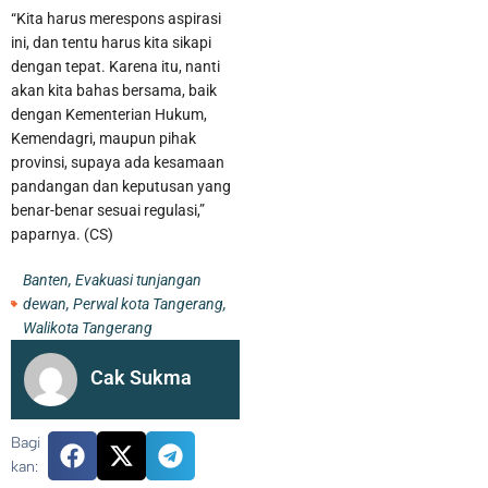
“Kita harus merespons aspirasi
ini, dan tentu harus kita sikapi
dengan tepat. Karena itu, nanti
akan kita bahas bersama, baik
dengan Kementerian Hukum,
Kemendagri, maupun pihak
provinsi, supaya ada kesamaan
pandangan dan keputusan yang
benar-benar sesuai regulasi,”
paparnya. (CS)
Banten
,
Evakuasi tunjangan
dewan
,
Perwal kota Tangerang
,
Walikota Tangerang
Kurangi Beban Sampah di TPA Jatiwaringin, Pemkab Tangerang
Cak Sukma
Berencana Buka TPS3R di Tigaraksa
Bagi
kan: