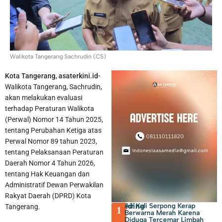
Walikota Tangerang Sachrudin (CS)
Kota Tangerang, asaterkini.id-
Membayar PBB dan BPHTB di Kota Tangerang Bisa Melalui
Walikota Tangerang, Sachrudin,
akan melakukan evaluasi
online, Ini Sejumlah Kanal yang Disiapkan
terhadap Peraturan Walikota
(Perwal) Nomor 14 Tahun 2025,
tentang Perubahan Ketiga atas
Perwal Nomor 89 tahun 2023,
tentang Pelaksanaan Peraturan
Daerah Nomor 4 Tahun 2026,
tentang Hak Keuangan dan
Administratif Dewan Perwakilan
Rakyat Daerah (DPRD) Kota
Trending
Air Kali Serpong Kerap
Tangerang.
1
Berwarna Merah Karena
Diduga Tercemar Limbah