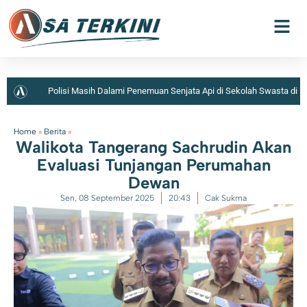
Polisi Masih Dalami Penemuan Senjata Api di Sekolah Swasta di
Jaksel
Home
»
Berita
»
Walikota Tangerang Sachrudin Akan
Evaluasi Tunjangan Perumahan
Dewan
Sen, 08 September 2025
20:43
Cak Sukma