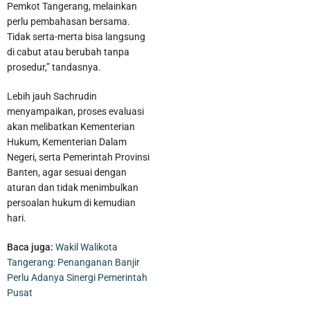
Pemkot Tangerang, melainkan
perlu pembahasan bersama.
Tidak serta-merta bisa langsung
di cabut atau berubah tanpa
prosedur,” tandasnya.
Lebih jauh Sachrudin
menyampaikan, proses evaluasi
akan melibatkan Kementerian
Hukum, Kementerian Dalam
Negeri, serta Pemerintah Provinsi
Banten, agar sesuai dengan
aturan dan tidak menimbulkan
Pelaku Pencurian Sepeda Motor Beserta Penadahnya Dibekuk
persoalan hukum di kemudian
hari.
Polisi di Karawaci
Baca juga:
Wakil Walikota
Tangerang: Penanganan Banjir
Perlu Adanya Sinergi Pemerintah
Pusat