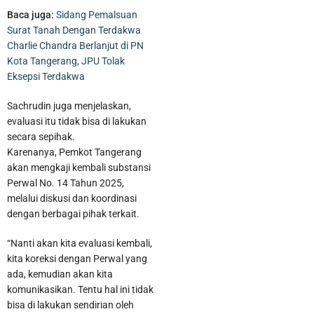
Baca juga:
Sidang Pemalsuan
Surat Tanah Dengan Terdakwa
Charlie Chandra Berlanjut di PN
Kota Tangerang, JPU Tolak
Eksepsi Terdakwa
Sachrudin juga menjelaskan,
evaluasi itu tidak bisa di lakukan
secara sepihak.
Karenanya, Pemkot Tangerang
akan mengkaji kembali substansi
Bandara Soekarno Hatta Jadi Bandara Tersibuk Kedua di Asia
Perwal No. 14 Tahun 2025,
Tenggara Versi OAG
melalui diskusi dan koordinasi
dengan berbagai pihak terkait.
“Nanti akan kita evaluasi kembali,
kita koreksi dengan Perwal yang
ada, kemudian akan kita
komunikasikan. Tentu hal ini tidak
bisa di lakukan sendirian oleh