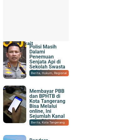
Topik Terkait
Polisi Masih
Dalami
Penemuan
Senjata Api di
Sekolah Swasta
di Jaksel
07/08/2026
|
22:07
Berita
,
Hukum
,
Regional
Membayar PBB
dan BPHTB di
Kota Tangerang
Bisa Melalui
online, Ini
Sejumlah Kanal
yang Disiapkan
07/08/2026
|
21:15
Berita
,
Kota Tangerang