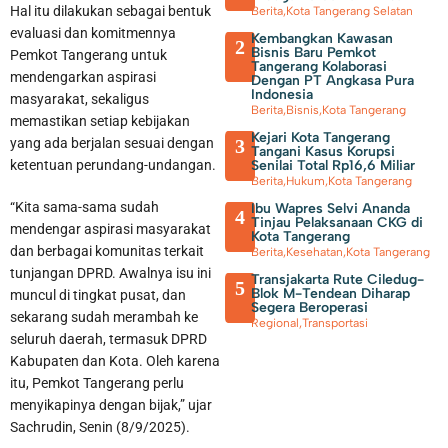
Hal itu dilakukan sebagai bentuk
Berita
,
Kota Tangerang Selatan
evaluasi dan komitmennya
Kembangkan Kawasan
2
Bisnis Baru Pemkot
Pemkot Tangerang untuk
Tangerang Kolaborasi
mendengarkan aspirasi
Dengan PT Angkasa Pura
Indonesia
masyarakat, sekaligus
Berita
,
Bisnis
,
Kota Tangerang
memastikan setiap kebijakan
Kejari Kota Tangerang
3
yang ada berjalan sesuai dengan
Tangani Kasus Korupsi
Senilai Total Rp16,6 Miliar
ketentuan perundang-undangan.
Berita
,
Hukum
,
Kota Tangerang
Sambut Kemerdekaan, Walikota Tangerang Beserta Jajaran
“Kita sama-sama sudah
Ibu Wapres Selvi Ananda
4
Tinjau Pelaksanaan CKG di
mendengar aspirasi masyarakat
Kota Tangerang
Bersih-Bersih Lingkungan
dan berbagai komunitas terkait
Berita
,
Kesehatan
,
Kota Tangerang
tunjangan DPRD. Awalnya isu ini
Transjakarta Rute Ciledug-
5
Blok M-Tendean Diharap
muncul di tingkat pusat, dan
Segera Beroperasi
sekarang sudah merambah ke
Regional
,
Transportasi
seluruh daerah, termasuk DPRD
Kabupaten dan Kota. Oleh karena
itu, Pemkot Tangerang perlu
menyikapinya dengan bijak,” ujar
Sachrudin, Senin (8/9/2025).