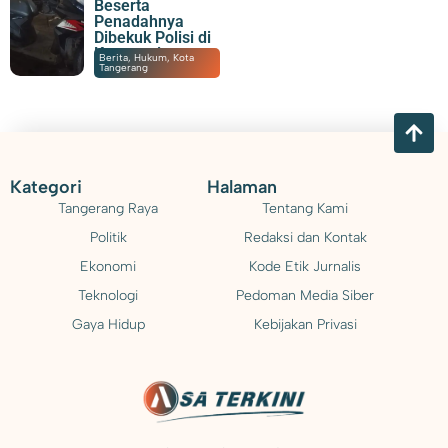
Beserta
Penadahnya
Dibekuk Polisi di
Karawaci
07/08/2026
|
15:55
Berita
,
Hukum
,
Kota
Tangerang
Kategori
Halaman
Tangerang Raya
Tentang Kami
Politik
Redaksi dan Kontak
Ekonomi
Kode Etik Jurnalis
Teknologi
Pedoman Media Siber
Gaya Hidup
Kebijakan Privasi