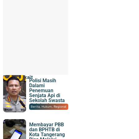
Topik Terkait
Polisi Masih
Dalami
Penemuan
Senjata Api di
Sekolah Swasta
di Jaksel
07/08/2026
|
22:07
Berita
,
Hukum
,
Regional
Membayar PBB
dan BPHTB di
Kota Tangerang