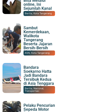
Bisa Melalui
online, Ini
Sejumlah Kanal
yang Disiapkan
07/08/2026
|
21:15
Berita
,
Kota Tangerang
Sambut
Kemerdekaan,
Walikota
Tangerang
Beserta Jajaran
Bersih-Bersih
Lingkungan
07/08/2026
|
20:06
ASN
,
Kota Tangerang
Bandara
Soekarno Hatta
Jadi Bandara
Tersibuk Kedua
di Asia Tenggara
Versi OAG
07/08/2026
|
19:23
Berita
,
Nasional
,
Transportasi
Pelaku Pencurian
Sepeda Motor