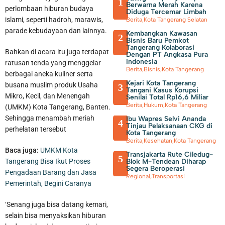
1
Berwarna Merah Karena
perlombaan hiburan budaya
Diduga Tercemar Limbah
islami, seperti hadroh, marawis,
Berita
,
Kota Tangerang Selatan
parade kebudayaan dan lainnya.
Kembangkan Kawasan
2
Bisnis Baru Pemkot
Tangerang Kolaborasi
Bahkan di acara itu juga terdapat
Dengan PT Angkasa Pura
Indonesia
ratusan tenda yang menggelar
Berita
,
Bisnis
,
Kota Tangerang
berbagai aneka kuliner serta
Kejari Kota Tangerang
busana muslim produk Usaha
3
Tangani Kasus Korupsi
Mikro, Kecil, dan Menengah
Senilai Total Rp16,6 Miliar
Berita
,
Hukum
,
Kota Tangerang
(UMKM) Kota Tangerang, Banten.
Sehingga menambah meriah
Ibu Wapres Selvi Ananda
4
Tinjau Pelaksanaan CKG di
perhelatan tersebut
Kota Tangerang
Berita
,
Kesehatan
,
Kota Tangerang
Baca juga:
UMKM Kota
Transjakarta Rute Ciledug-
5
Blok M-Tendean Diharap
Tangerang Bisa Ikut Proses
Segera Beroperasi
Pengadaan Barang dan Jasa
Regional
,
Transportasi
Pemerintah, Begini Caranya
‘Senang juga bisa datang kemari,
selain bisa menyaksikan hiburan