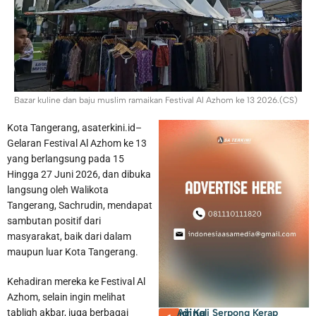
Pemkab Tangerang Berencana Buka TPS3R di Tigaraksa
Bazar kuline dan baju muslim ramaikan Festival Al Azhom ke 13 2026.(CS)
Kota Tangerang, asaterkini.id–
Gelaran Festival Al Azhom ke 13
yang berlangsung pada 15
Hingga 27 Juni 2026, dan dibuka
langsung oleh Walikota
Tangerang, Sachrudin, mendapat
sambutan positif dari
masyarakat, baik dari dalam
maupun luar Kota Tangerang.
Kehadiran mereka ke Festival Al
Azhom, selain ingin melihat
Trending
Air Kali Serpong Kerap
tabligh akbar, juga berbagai