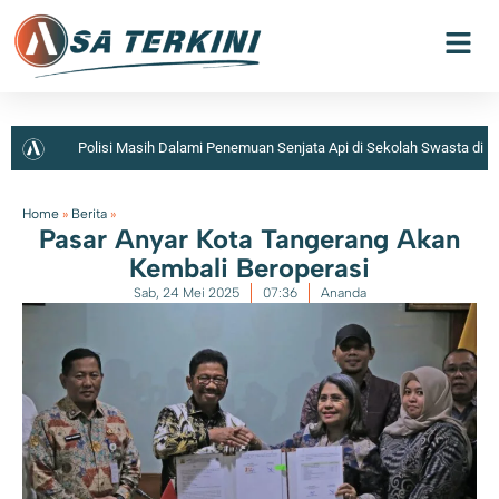
Polisi Masih Dalami Penemuan Senjata Api di Sekolah Swasta di
Jaksel
Home
»
Berita
»
Pasar Anyar Kota Tangerang Akan
Kembali Beroperasi
Sab, 24 Mei 2025
07:36
Ananda