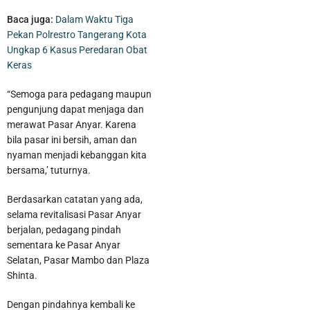
Baca juga:
Dalam Waktu Tiga
Pekan Polrestro Tangerang Kota
Ungkap 6 Kasus Peredaran Obat
Keras
“Semoga para pedagang maupun
pengunjung dapat menjaga dan
merawat Pasar Anyar. Karena
bila pasar ini bersih, aman dan
nyaman menjadi kebanggan kita
bersama,’ tuturnya.
Berdasarkan catatan yang ada,
selama revitalisasi Pasar Anyar
Kurangi Beban Sampah di TPA Jatiwaringin, Pemkab Tangerang
berjalan, pedagang pindah
Berencana Buka TPS3R di Tigaraksa
sementara ke Pasar Anyar
Selatan, Pasar Mambo dan Plaza
Shinta.
Dengan pindahnya kembali ke