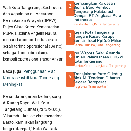
Kembangkan Kawasan
2
Bisnis Baru Pemkot
Wali Kota Tangerang, Sachrudin,
Tangerang Kolaborasi
dan Kepala Balai Prasarana
Dengan PT Angkasa Pura
Indonesia
Permukiman Wilayah (BPPW)
Berita
,
Bisnis
,
Kota Tangerang
Ditjen Cipta Karya Kementerian
Kejari Kota Tangerang
PUPR, Luciana Angelin Naura,
3
Tangani Kasus Korupsi
menandatangani berita acara
Senilai Total Rp16,6 Miliar
Berita
,
Hukum
,
Kota Tangerang
serah terima operasional (Basto)
sebagai tanda dimulainya
Ibu Wapres Selvi Ananda
4
Tinjau Pelaksanaan CKG di
kembali operasional Pasar Anyar.
Sambut Kemerdekaan, Walikota Tangerang Beserta Jajaran
Kota Tangerang
Berita
,
Kesehatan
,
Kota Tangerang
Baca juga:
Penggunaan Alat
Bersih-Bersih Lingkungan
Transjakarta Rute Ciledug-
5
Blok M-Tendean Diharap
Kontrasepsi di Kota Tangerang
Segera Beroperasi
Meningkat
Regional
,
Transportasi
Penandatanganan berlangsung
di Ruang Rapat Wali Kota
Tangerang, Jumat (23/5/2025).
“Alhamdulillah, setelah menerima
Basto, kami akan langsung
bergerak cepat,” Kata Walikota