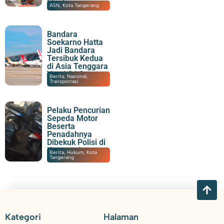
Lingkungan
07/08/2026
|
20:06
ASN
,
Kota Tangerang
Bandara
Soekarno Hatta
Jadi Bandara
Tersibuk Kedua
di Asia Tenggara
Versi OAG
07/08/2026
|
19:23
Berita
,
Nasional
,
Transportasi
Pelaku Pencurian
Sepeda Motor
Beserta
Penadahnya
Dibekuk Polisi di
Karawaci
07/08/2026
|
15:55
Berita
,
Hukum
,
Kota
Tangerang
Kategori
Halaman