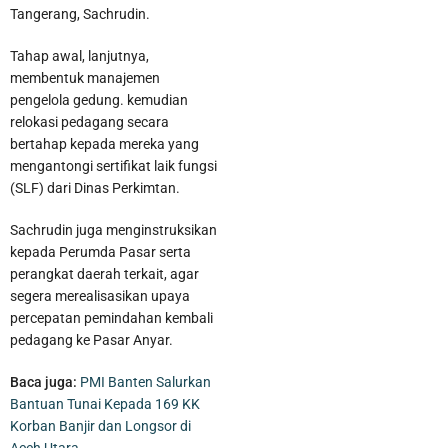
Tangerang, Sachrudin.
Tahap awal, lanjutnya,
membentuk manajemen
pengelola gedung. kemudian
relokasi pedagang secara
bertahap kepada mereka yang
mengantongi sertifikat laik fungsi
(SLF) dari Dinas Perkimtan.
Sachrudin juga menginstruksikan
Bandara Soekarno Hatta Jadi Bandara Tersibuk Kedua di Asia
kepada Perumda Pasar serta
perangkat daerah terkait, agar
Tenggara Versi OAG
segera merealisasikan upaya
percepatan pemindahan kembali
pedagang ke Pasar Anyar.
Baca juga:
PMI Banten Salurkan
Bantuan Tunai Kepada 169 KK
Korban Banjir dan Longsor di
Aceh Utara