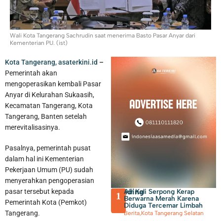
Wali Kota Tangerang Sachrudin saat menerima Basto Pasar Anyar dari
Kementerian PU. (ist)
Kota Tangerang, asaterkini.id
–
Pemerintah akan
Membayar PBB dan BPHTB di Kota Tangerang Bisa Melalui
mengoperasikan kembali Pasar
Anyar di Kelurahan Sukaasih,
online, Ini Sejumlah Kanal yang Disiapkan
Kecamatan Tangerang, Kota
Tangerang, Banten setelah
merevitalisasinya.
Pasalnya, pemerintah pusat
dalam hal ini Kementerian
Pekerjaan Umum (PU) sudah
menyerahkan pengoperasian
Trending
Air Kali Serpong Kerap
pasar tersebut kepada
1
Berwarna Merah Karena
Pemerintah Kota (Pemkot)
Diduga Tercemar Limbah
Tangerang.
Berita
,
Kota Tangerang Selatan