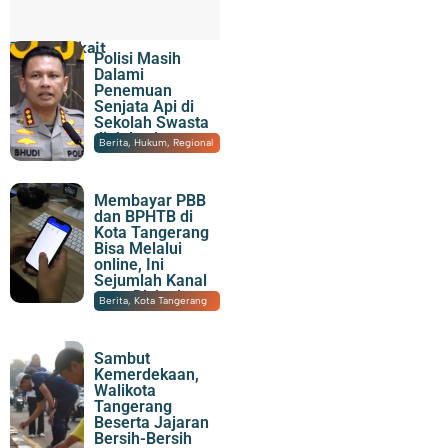
Topik Terkait
Polisi Masih
Dalami
Penemuan
Senjata Api di
Sekolah Swasta
di Jaksel
07/08/2026
|
22:07
Berita
,
Hukum
,
Regional
Membayar PBB
dan BPHTB di
Kota Tangerang
Bisa Melalui
online, Ini
Sejumlah Kanal
yang Disiapkan
07/08/2026
|
21:15
Berita
,
Kota Tangerang
Sambut
Kemerdekaan,
Walikota
Tangerang
Beserta Jajaran
Bersih-Bersih