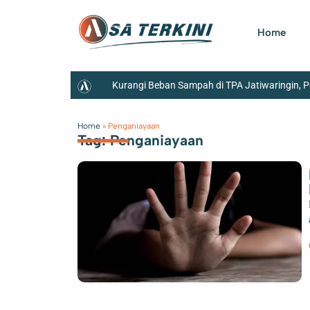
Home
Kurangi Beban Sampah di TPA Jatiwaringin, 
Ditangani Polres Metro Jakarta Selatan
Home
»
Penganiayaan
Tag: Penganiayaan
Kemerdekaan Potongan Harga Pemasangan Sambu
Tangerang
Pengganti Ketua DPRD Kota 