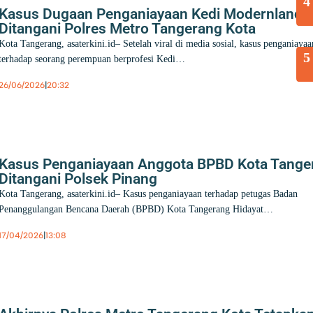
4
Kasus Dugaan Penganiayaan Kedi Modernland
Ditangani Polres Metro Tangerang Kota
Kota Tangerang, asaterkini.id– Setelah viral di media sosial, kasus penganiayaa
5
terhadap seorang perempuan berprofesi Kedi…
26/06/2026
|
20:32
Berita
,
Hukum
,
Kota Tangerang
Kasus Penganiayaan Anggota BPBD Kota Tange
Ditangani Polsek Pinang
Kota Tangerang, asaterkini.id– Kasus penganiayaan terhadap petugas Badan
Penanggulangan Bencana Daerah (BPBD) Kota Tangerang Hidayat…
17/04/2026
|
13:08
Berita
,
Hukum
,
Kota Tangerang