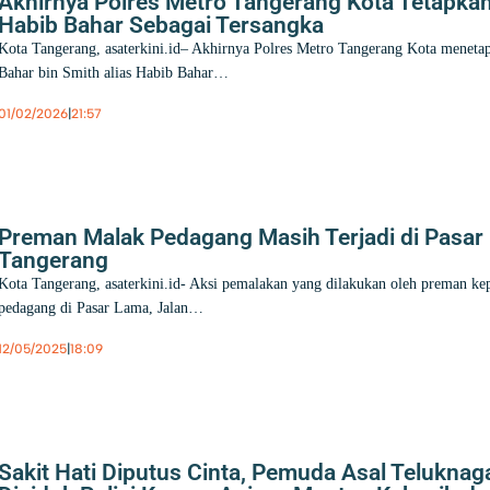
Akhirnya Polres Metro Tangerang Kota Tetapka
Habib Bahar Sebagai Tersangka
Kota Tangerang, asaterkini.id– Akhirnya Polres Metro Tangerang Kota meneta
Bahar bin Smith alias Habib Bahar…
01/02/2026
|
21:57
Berita
,
Hukum
,
Kota Tangerang
Preman Malak Pedagang Masih Terjadi di Pasar
Tangerang
Kota Tangerang, asaterkini.id- Aksi pemalakan yang dilakukan oleh preman ke
pedagang di Pasar Lama, Jalan…
12/05/2025
|
18:09
Berita
,
Hukum
,
Regional
Sakit Hati Diputus Cinta, Pemuda Asal Teluknag