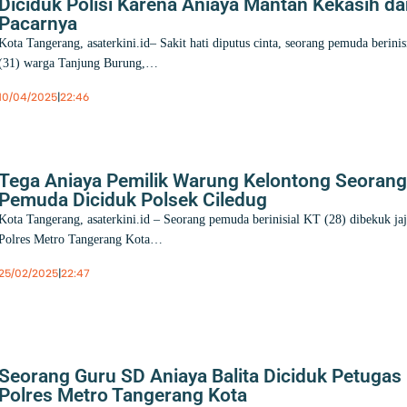
Diciduk Polisi Karena Aniaya Mantan Kekasih d
Pacarnya
Kota Tangerang, asaterkini.id– Sakit hati diputus cinta, seorang pemuda berini
(31) warga Tanjung Burung,…
10/04/2025
|
22:46
Berita
,
Kota Tangerang
Tega Aniaya Pemilik Warung Kelontong Seoran
Pemuda Diciduk Polsek Ciledug
Kota Tangerang, asaterkini.id – Seorang pemuda berinisial KT (28) dibekuk ja
Polres Metro Tangerang Kota…
25/02/2025
|
22:47
Berita
,
Regional
Seorang Guru SD Aniaya Balita Diciduk Petugas
Polres Metro Tangerang Kota