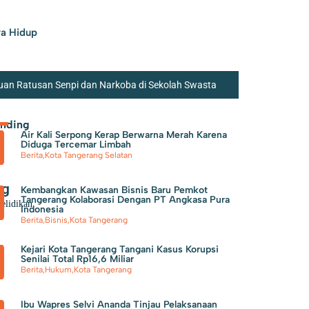
a Hidup
an Ratusan Senpi dan Narkoba di Sekolah Swasta
an Sosial Semakin Kuat
Perumda TB Beri Kado
ending
Air Kali Serpong Kerap Berwarna Merah Karena
Tangerang Kota Bekuk Pengedar Obat Keras di Kosambi
Diduga Tercemar Limbah
Berita
,
Kota Tangerang Selatan
sitas dan Kapabilitas
n
ng
Kembangkan Kawasan Bisnis Baru Pemkot
Tangerang Kolaborasi Dengan PT Angkasa Pura
elidikan
Indonesia
Berita
,
Bisnis
,
Kota Tangerang
Kejari Kota Tangerang Tangani Kasus Korupsi
Senilai Total Rp16,6 Miliar
Berita
,
Hukum
,
Kota Tangerang
Ibu Wapres Selvi Ananda Tinjau Pelaksanaan