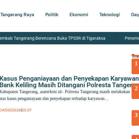
Tangerang Raya
Politik
Ekonomi
Teknologi
Gay
Pemkab Tangerang Berencana Buka TPS3R di Tigaraksa
Penemu
70 Pengurus IPSM Dilantik, Sahrudin Harap Peran PSM Sebagai Pelayan
Tr
1
ngan Air Bersih Hingga 8I Persen
Satnarkoba Polres Metro 
Tangerang yang Wafat Bukan Sekedar Senioritas, Tapi Harus Punya Kapa
Kasus Penganiayaan dan Penyekapan Karyawa
Bank Keliling Masih Ditangani Polresta Tangera
2
Kabupaten Tangerang, asaterkini.id– Polresta Tangerang masih melakukan peny
atas kasus penganiayaan dan penyekapan terhadap karyawan…
04/08/2026
|
20:37
3
Berita
,
Hukum
,
Kota Tangerang