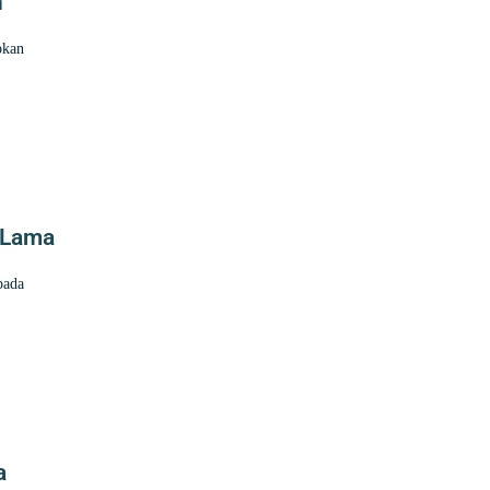
n
pkan
 Lama
pada
a