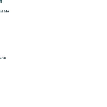
an
sial MA
g
jaran