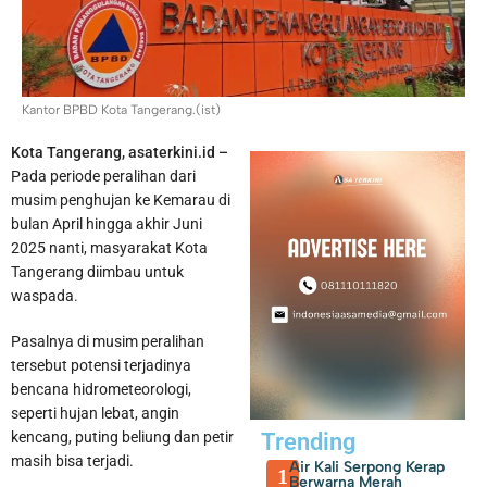
Kantor BPBD Kota Tangerang.(ist)
Kota Tangerang, asaterkini.id –
Pada periode peralihan dari
Penemuan Ratusan Senpi dan Narkoba di Sekolah Swasta
musim penghujan ke Kemarau di
bulan April hingga akhir Juni
Ditangani Polres Metro Jakarta Selatan
2025 nanti, masyarakat Kota
Tangerang diimbau untuk
waspada.
Pasalnya di musim peralihan
tersebut potensi terjadinya
bencana hidrometeorologi,
seperti hujan lebat, angin
kencang, puting beliung dan petir
Trending
masih bisa terjadi.
Air Kali Serpong Kerap
1
Berwarna Merah