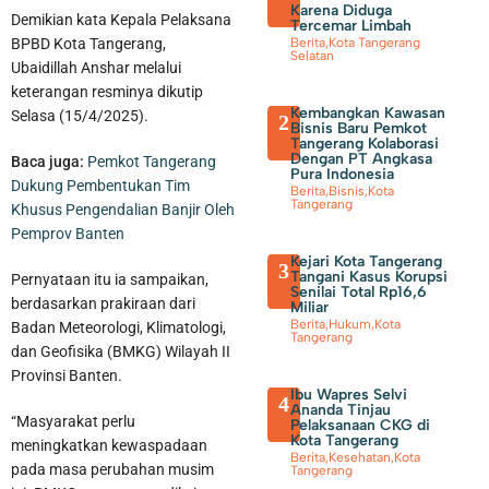
Karena Diduga
Demikian kata Kepala Pelaksana
Tercemar Limbah
BPBD Kota Tangerang,
Berita
,
Kota Tangerang
Selatan
Ubaidillah Anshar melalui
keterangan resminya dikutip
Kembangkan Kawasan
Selasa (15/4/2025).
2
Bisnis Baru Pemkot
Tangerang Kolaborasi
Dengan PT Angkasa
Baca juga:
Pemkot Tangerang
Pura Indonesia
Dukung Pembentukan Tim
Berita
,
Bisnis
,
Kota
Tangerang
Khusus Pengendalian Banjir Oleh
70 Pengurus IPSM Dilantik, Sahrudin Harap Peran PSM Sebagai
Pemprov Banten
Kejari Kota Tangerang
3
Pelayanan Sosial Semakin Kuat
Tangani Kasus Korupsi
Pernyataan itu ia sampaikan,
Senilai Total Rp16,6
berdasarkan prakiraan dari
Miliar
Berita
,
Hukum
,
Kota
Badan Meteorologi, Klimatologi,
Tangerang
dan Geofisika (BMKG) Wilayah II
Provinsi Banten.
Ibu Wapres Selvi
4
Ananda Tinjau
“Masyarakat perlu
Pelaksanaan CKG di
Kota Tangerang
meningkatkan kewaspadaan
Berita
,
Kesehatan
,
Kota
pada masa perubahan musim
Tangerang