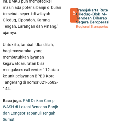
ini. BMKG pun memprediksi
masih ada potensi banjir di bulan
Transjakarta Rute
5
tersebut. seperti di wilayah
Ciledug-Blok M-
Tendean Diharap
Ciledug, Cipondoh, Karang
Segera Beroperasi
Tengah, Larangan dan Pinang,”
Regional
,
Transportasi
ujarnya.
Untuk itu, tambah Ubaidillah,
bagi masyarakat yang
membutuhkan layanan
kegawatdaruratan bisa
Perumda TB Beri Kado Kemerdekaan Potongan Harga
mengakses call center 112 atau
ke unit pelayanan BPBD Kota
Pemasangan Sambungan Air Bersih Hingga 8I Persen
Tangerang di nomor 021-5582-
144.
Baca juga:
PMI Dirikan Camp
WASH di Lokasi Bencana Banjir
dan Longsor Tapanuli Tengah
Sumut