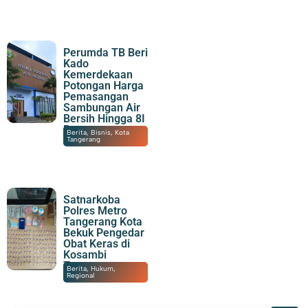
Perumda TB Beri
Kado
Kemerdekaan
Potongan Harga
Pemasangan
Sambungan Air
Bersih Hingga 8I
Persen
06/08/2026
|
16:06
Berita
,
Bisnis
,
Kota
Tangerang
Satnarkoba
Polres Metro
Tangerang Kota
Bekuk Pengedar
Obat Keras di
Kosambi
Tangerang
06/08/2026
|
14:20
Berita
,
Hukum
,
Regional