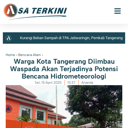
Kurangi Beban Sampah di TPA Jatiwaringin, Pemkab Tangerang
Berencana Buka TPS3R di Tigaraksa
Home
»
Bencana Alam
»
Warga Kota Tangerang Diimbau
Waspada Akan Terjadinya Potensi
Bencana Hidrometeorologi
Sel, 15 April 2025
10:37
Ananda