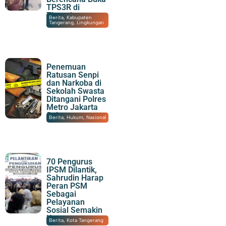
TPS3R di
Tigaraksa
06/08/2026
|
21:51
Berita
,
Kabupaten
Tangerang
,
Lingkungan
Penemuan
Ratusan Senpi
dan Narkoba di
Sekolah Swasta
Ditangani Polres
Metro Jakarta
Selatan
06/08/2026
|
20:14
Berita
,
Hukum
,
Nasional
70 Pengurus
IPSM Dilantik,
Sahrudin Harap
Peran PSM
Sebagai
Pelayanan
Sosial Semakin
Kuat
06/08/2026
|
17:31
Berita
,
Kota Tangerang