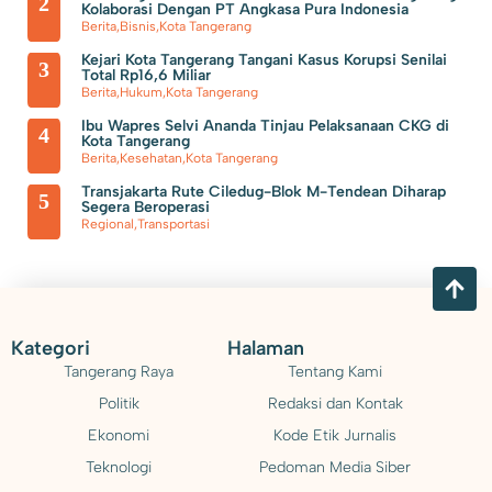
2
Kolaborasi Dengan PT Angkasa Pura Indonesia
Berita
,
Bisnis
,
Kota Tangerang
Kejari Kota Tangerang Tangani Kasus Korupsi Senilai
3
Total Rp16,6 Miliar
Berita
,
Hukum
,
Kota Tangerang
Ibu Wapres Selvi Ananda Tinjau Pelaksanaan CKG di
4
Kota Tangerang
Berita
,
Kesehatan
,
Kota Tangerang
Transjakarta Rute Ciledug-Blok M-Tendean Diharap
5
Segera Beroperasi
Regional
,
Transportasi
Kategori
Halaman
Tangerang Raya
Tentang Kami
Politik
Redaksi dan Kontak
Ekonomi
Kode Etik Jurnalis
Teknologi
Pedoman Media Siber