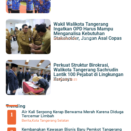
Polsek Neglasari Tangkap Pengedar Obat Keras dengan 1.785
Barang Bukti
Wakil Walikota Tangerang
Ingatkan OPD Harus Mampu
Menganalisa Kebutuhan
Stakeholder, Jangan Asal Copas
ASN
,
Berita
,
Kota Tangerang
28/10/2025
|
21:35
Perkuat Struktur Birokrasi,
Walikota Tangerang Sachrudin
Lantik 100 Pejabat di Lingkungan
Kerjanya
ASN
,
Berita
,
Kota Tangerang
27/10/2025
|
20:23
Trending
Air Kali Serpong Kerap Berwarna Merah Karena Diduga
1
Tercemar Limbah
Berita
,
Kota Tangerang Selatan
Kembangkan Kawasan Bisnis Baru Pemkot Tangerang